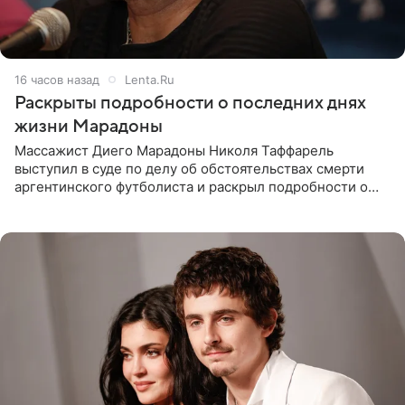
16 часов назад
Lenta.Ru
Раскрыты подробности о последних днях
жизни Марадоны
Массажист Диего Марадоны Николя Таффарель
выступил в суде по делу об обстоятельствах смерти
аргентинского футболиста и раскрыл подробности о
последних днях его жизни. Его слова приводит AFP. На
заседании