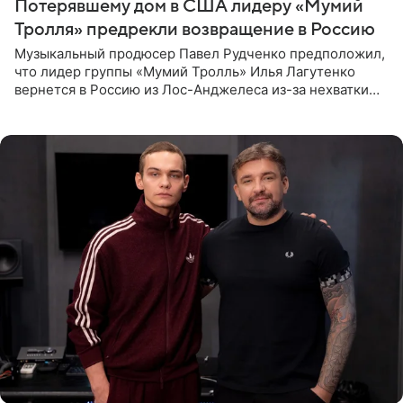
Потерявшему дом в США лидеру «Мумий
Тролля» предрекли возвращение в Россию
Музыкальный продюсер Павел Рудченко предположил,
что лидер группы «Мумий Тролль» Илья Лагутенко
вернется в Россию из Лос-Анджелеса из-за нехватки
денег. Его комментарий передает «Абзац».
Медиаменеджер уточнил,