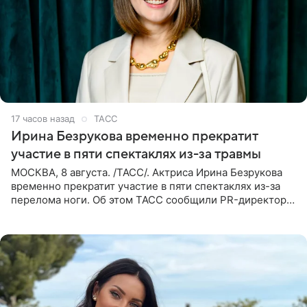
17 часов назад
ТАСС
Ирина Безрукова временно прекратит
участие в пяти спектаклях из-за травмы
МОСКВА, 8 августа. /ТАСС/. Актриса Ирина Безрукова
временно прекратит участие в пяти спектаклях из-за
перелома ноги. Об этом ТАСС сообщили PR-директор
артистки Станислав Влайку и пресс-атташе
Московского