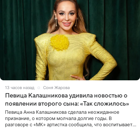
13 часов назад
Соня Жарова
Певица Калашникова удивила новостью о
появлении второго сына: «Так сложилось»
Певица Анна Калашникова сделала неожиданное
признание, о котором молчала долгие годы. В
разговоре с «МК» артистка сообщила, что воспитывает
не одного, а сразу двух сыновей. «На самом деле я
всегда мечтала, что