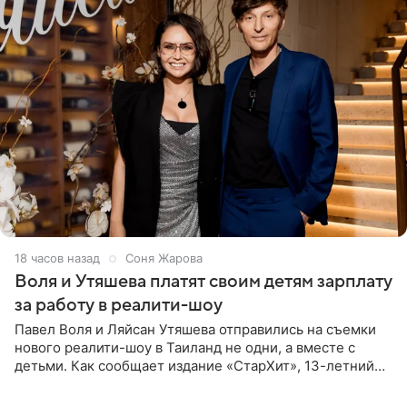
18 часов назад
Соня Жарова
Воля и Утяшева платят своим детям зарплату
за работу в реалити-шоу
Павел Воля и Ляйсан Утяшева отправились на съемки
нового реалити-шоу в Таиланд не одни, а вместе с
детьми. Как сообщает издание «СтарХит», 13-летний
Роберт и 11-летняя София не просто сопровождают
родителей, а