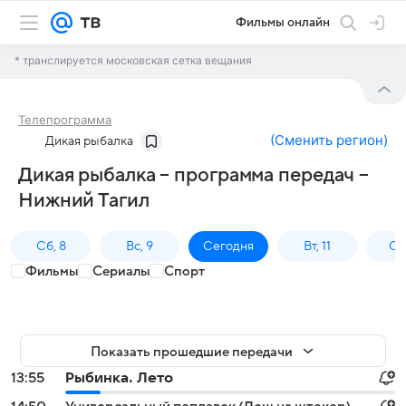
Фильмы онлайн
* транслируется московская сетка вещания
Телепрограмма
(
Сменить регион
)
Дикая рыбалка
Дикая рыбалка – программа передач –
Нижний Тагил
Сб, 8
Вс, 9
Сегодня
Вт, 11
Ср,
Фильмы
Сериалы
Спорт
Показать прошедшие передачи
13:55
Рыбинка. Лето