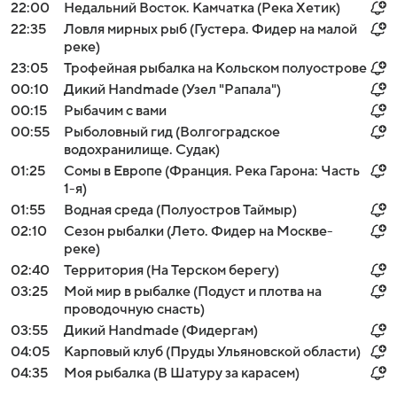
22:00
Недальний Восток. Камчатка (Река Хетик)
22:35
Ловля мирных рыб (Густера. Фидер на малой
реке)
23:05
Трофейная рыбалка на Кольском полуострове
00:10
Дикий Handmade (Узел "Рапала")
00:15
Рыбачим с вами
00:55
Рыболовный гид (Волгоградское
водохранилище. Судак)
01:25
Сомы в Европе (Франция. Река Гарона: Часть
1-я)
01:55
Водная среда (Полуостров Таймыр)
02:10
Сезон рыбалки (Лето. Фидер на Москве-
реке)
02:40
Территория (На Терском берегу)
03:25
Мой мир в рыбалке (Подуст и плотва на
проводочную снасть)
03:55
Дикий Handmade (Фидергам)
04:05
Карповый клуб (Пруды Ульяновской области)
04:35
Моя рыбалка (В Шатуру за карасем)