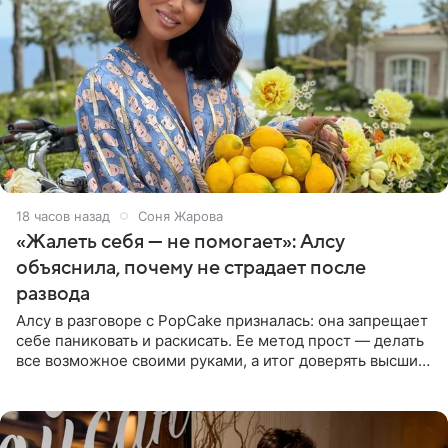
18 часов назад
Соня Жарова
«Жалеть себя — не помогает»: Алсу
объяснила, почему не страдает после
развода
Алсу в разговоре с PopCake призналась: она запрещает
себе паниковать и раскисать. Ее метод прост — делать
все возможное своими руками, а итог доверять высшим
силам. Певица утверждает, что истерики и потеря