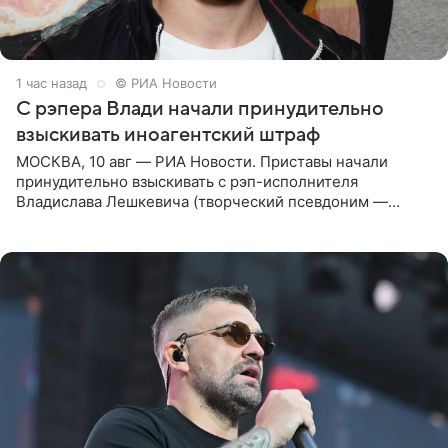
1 час назад
© РИА Новости
С рэпера Влади начали принудительно
взыскивать иноагентский штраф
МОСКВА, 10 авг — РИА Новости. Приставы начали
принудительно взыскивать с рэп-исполнителя
Владислава Лешкевича (творческий псевдоним —
Влади; признан иноагентом в РФ) штраф за нарушение
порядка деятельности