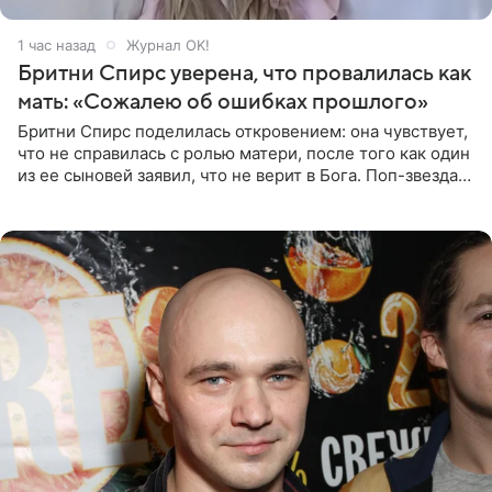
1 час назад
Журнал OK!
Бритни Спирс уверена, что провалилась как
мать: «Сожалею об ошибках прошлого»
Бритни Спирс поделилась откровением: она чувствует,
что не справилась с ролью матери, после того как один
из ее сыновей заявил, что не верит в Бога. Поп-звезда
утверждает, что Святой Дух пребывает высоко в