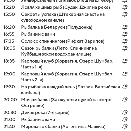
14:50
Универсальный поплавок (Лещ на штекер)
15:20
Ловля хищных рыб (Судак. Джиг на реке)
15:50
Секреты успеха (Штекерная снасть на
судоходном канале)
16:20
Рыбалка в Беларуси (Полудонка)
16:55
Рыбачим с вами
17:35
Соло со спиннингом (Рифкат Зарипов)
18:05
Сезон рыбалки (Лето. Спиннинг на
Куйбышевском водохранилище)
18:35
Карповый клуб (Хорватия. Озеро Шумбар.
Часть 1-я)
19:00
Карповый клуб (Хорватия. Озеро Шумбар.
Часть 2-я)
19:30
На рыбалку каждый день (Латвия. Балтийская
камбала)
20:00
Моя рыбалка (За окунем и щукой на озеро
Остречье)
20:30
Дикая река (7-я серия)
21:00
Рыбачим с вами
21:40
Мировая рыбалка (Аргентина. Чавыча)