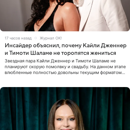
17 часов назад
Журнал OK!
Инсайдер объяснил, почему Кайли Дженнер
и Тимоти Шаламе не торопятся жениться
Звездная пара Кайли Дженнер и Тимоти Шаламе не
планируют скорую помолвку и свадьбу. На данном этапе
влюбленные полностью довольны текущим форматом
своих отношений и сознательно не хотят торопить
события. Сейчас