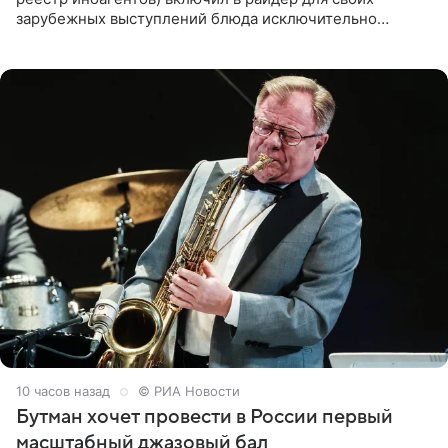
зарубежных выступлений блюда исключительно
русской кухни. Об этом сообщает РИА Новости.
Согласно документу, в гримерную
10 часов назад
© РИА Новости
Бутман хочет провести в России первый
масштабный джазовый бал