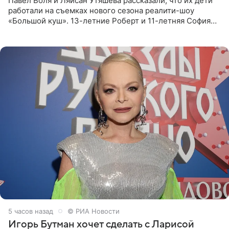
Павел Воля и Ляйсан Утяшева рассказали, что их дети
работали на съемках нового сезона реалити-шоу
«Большой куш». 13-летние Роберт и 11-летняя София
отправились вместе с родителями в Таиланд и успели
поработать
5 часов назад
© РИА Новости
Игорь Бутман хочет сделать с Ларисой