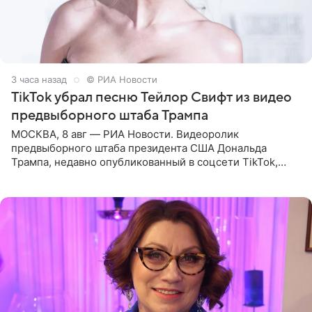
3 часа назад
© РИА Новости
TikTok убрал песню Тейлор Свифт из видео
предвыборного штаба Трампа
МОСКВА, 8 авг — РИА Новости. Видеоролик
предвыборного штаба президента США Дональда
Трампа, недавно опубликованный в соцсети TikTok,
остался без звуковой дорожки в виде песни August
(«Август») американской