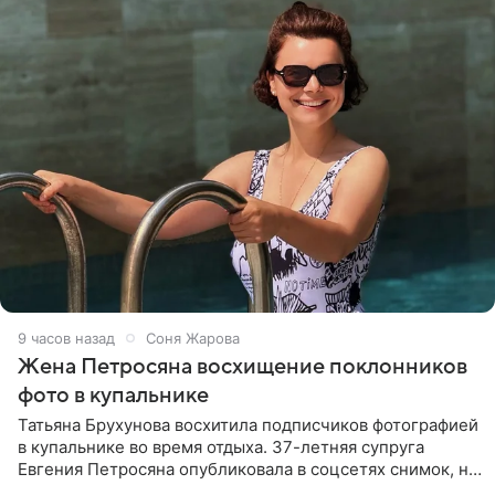
9 часов назад
Соня Жарова
Жена Петросяна восхищение поклонников
фото в купальнике
Татьяна Брухунова восхитила подписчиков фотографией
в купальнике во время отдыха. 37-летняя супруга
Евгения Петросяна опубликовала в соцсетях снимок, на
котором позирует у бассейна в белоснежном монокини