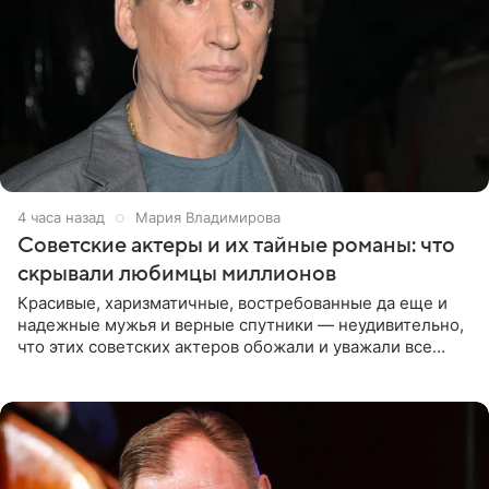
4 часа назад
Мария Владимирова
Советские актеры и их тайные романы: что
скрывали любимцы миллионов
Красивые, харизматичные, востребованные да еще и
надежные мужья и верные спутники — неудивительно,
что этих советских актеров обожали и уважали все
женщины большой страны, и наверняка не раз ставили
их в