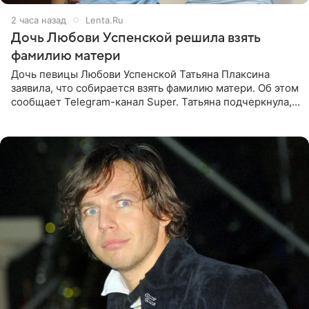
2 часа назад
Lenta.Ru
Дочь Любови Успенской решила взять
фамилию матери
Дочь певицы Любови Успенской Татьяна Плаксина
заявила, что собирается взять фамилию матери. Об этом
сообщает Telegram-канал Super. Татьяна подчеркнула,
что приняла решение о смене фамилии, поскольку
именно от