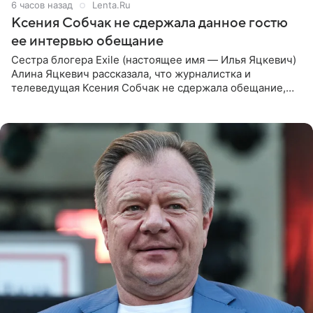
6 часов назад
Lenta.Ru
Ксения Собчак не сдержала данное гостю
ее интервью обещание
Сестра блогера Exile (настоящее имя — Илья Яцкевич)
Алина Яцкевич рассказала, что журналистка и
телеведущая Ксения Собчак не сдержала обещание,
которое дала ему во время интервью с ним. Об этом она
заявила в