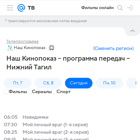
Фильмы онлайн
* транслируется московская сетка вещания
Телепрограмма
Наш Кинопоказ
(
Сменить регион
)
Наш Кинопоказ – программа передач –
Нижний Тагил
Пт, 7
Сб, 8
Сегодня
Пн, 10
Вт,
Фильмы
Сериалы
Спорт
06:05
Невидимки
07:30
Мой личный враг (1-я серия)
08:25
Мой личный враг (2-я серия)
09:15
Мой личный враг (3-я серия)