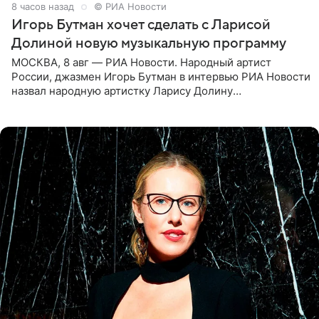
8 часов назад
© РИА Новости
Игорь Бутман хочет сделать с Ларисой
Долиной новую музыкальную программу
МОСКВА, 8 авг — РИА Новости. Народный артист
России, джазмен Игорь Бутман в интервью РИА Новости
назвал народную артистку Ларису Долину
великолепной певицей и рассказал о желании сделать с
ней новую совместную