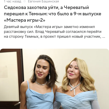
1 час назад
Евгения Башинская
Седокова захотела уйти, а Череватый
перешел к Темным: что было в 9-м выпуске
«Мастера игры-2»
Девятый выпуск «Мастера игры» заметно изменил
расстановку сил. Влад Череватый согласился перейти
на сторону Темных, в проект пришел новый участник, а
Курбан Омаров и Анна Седокова оказались под таким
давлением.