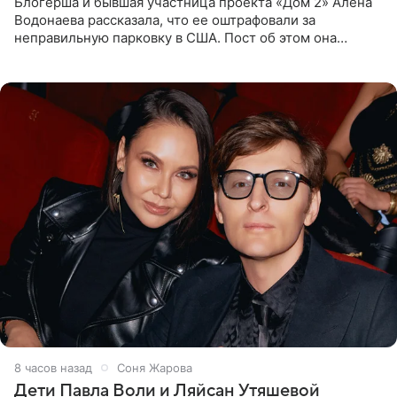
Блогерша и бывшая участница проекта «Дом 2» Алена
Водонаева рассказала, что ее оштрафовали за
неправильную парковку в США. Пост об этом она
опубликовала в своем Telegram-канале. Она заявила,
что во время отдыха
8 часов назад
Соня Жарова
Дети Павла Воли и Ляйсан Утяшевой