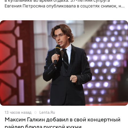
в купальнике во время отдыха. 37-летняя супруга
Евгения Петросяна опубликовала в соцсетях снимок, на
котором позирует у бассейна в белоснежном монокини
с
13 часов назад
Lenta.Ru
Максим Галкин добавил в свой концертный
райдер блюда русской кухни