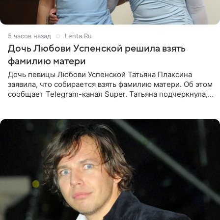
5 часов назад
Lenta.Ru
Дочь Любови Успенской решила взять
фамилию матери
Дочь певицы Любови Успенской Татьяна Плаксина
заявила, что собирается взять фамилию матери. Об этом
сообщает Telegram-канал Super. Татьяна подчеркнула,
что приняла решение о смене фамилии, поскольку
именно от