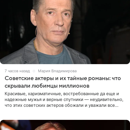
7 часов назад
Мария Владимирова
Советские актеры и их тайные романы: что
скрывали любимцы миллионов
Красивые, харизматичные, востребованные да еще и
надежные мужья и верные спутники — неудивительно,
что этих советских актеров обожали и уважали все
женщины большой страны, и наверняка не раз ставили
их в