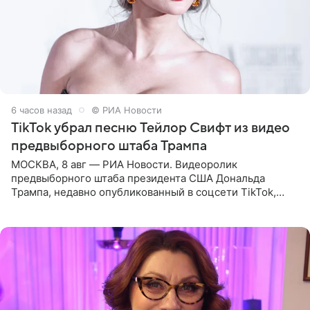
6 часов назад
© РИА Новости
TikTok убрал песню Тейлор Свифт из видео
предвыборного штаба Трампа
МОСКВА, 8 авг — РИА Новости. Видеоролик
предвыборного штаба президента США Дональда
Трампа, недавно опубликованный в соцсети TikTok,
остался без звуковой дорожки в виде песни August
(«Август») американской