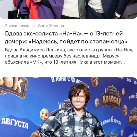
2 часа назад
Соня Жарова
Вдова экс-солиста «На-На» — о 13-летней
дочери: «Надеюсь, пойдет по стопам отца»
Вдова Владимира Левкина, экс-солиста группы «На-На»,
пришла на кинопремьеру без наследницы. Маруся
объяснила «МК», что 13-летняя Ника в этот момент
возвращалась домой с международного вокального
конкурса, где