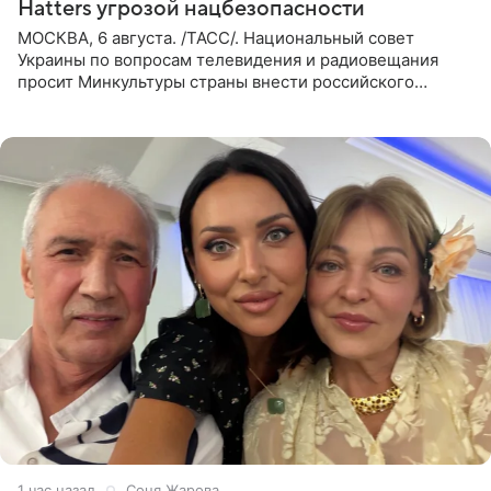
Hatters угрозой нацбезопасности
МОСКВА, 6 августа. /ТАСС/. Национальный совет
Украины по вопросам телевидения и радиовещания
просит Минкультуры страны внести российского
музыканта, лидера группы The Hatters Юрия Музыченко
в список лиц,
1 час назад
Соня Жарова