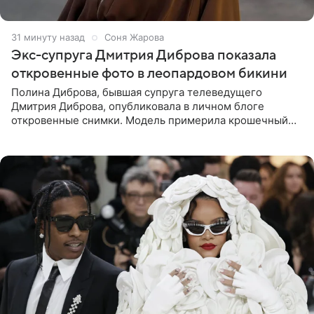
31 минуту назад
Соня Жарова
Экс-супруга Дмитрия Диброва показала
откровенные фото в леопардовом бикини
Полина Диброва, бывшая супруга телеведущего
Дмитрия Диброва, опубликовала в личном блоге
откровенные снимки. Модель примерила крошечный
бикини с леопардовым принтом и устроила фотосессию
в гардеробной. В