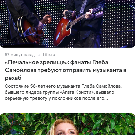
57 минут назад
Life.ru
«Печальное зрелище»: фанаты Глеба
Самойлова требуют отправить музыканта в
рехаб
Состояние 56-летнего музыканта Глеба Самойлова,
бывшего лидера группы «Агата Кристи», вызвало
серьезную тревогу у поклонников после его
выступления в Москве. Пользователи соцсетей назвали
происходящее на сцене