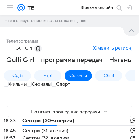
Фильмы онлайн
* транслируется московская сетка вещания
Телепрограмма
(
Сменить регион
)
Gulli Girl
Gulli Girl – программа передач – Нягань
Ср, 5
Чт, 6
Сегодня
Сб, 8
Вс
Фильмы
Сериалы
Спорт
Показать прошедшие передачи
18:33
Сестры (30-я серия)
18:45
Сестры (31-я серия)
18:57
Сестры (32-я серия)