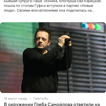
Бывшая супруга Паши Техника, блогерша Ева Карицкая,
пошла по стопам Гуфа и вступила в партию «Новые
люди». Своими впечатлениями она поделилась на
личной странице в социальной сети, опубликовав
кадры со съезда
18 минут назад
Газета.Ru
В окружении Глеба Самойлова ответили на