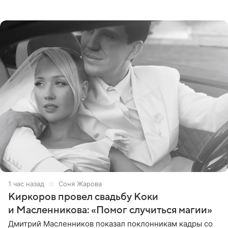
недвижимости, занимающегося продажей звездного
дома, его теперь предлагают
1 час назад
Соня Жарова
Киркоров провел свадьбу Коки
и Масленникова: «Помог случиться магии»
Дмитрий Масленников показал поклонникам кадры со