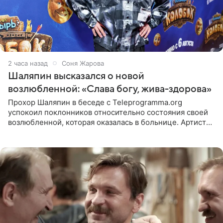
2 часа назад
Соня Жарова
Шаляпин высказался о новой
возлюбленной: «Слава богу, жива-здорова»
Прохор Шаляпин в беседе с Teleprogramma.org
успокоил поклонников относительно состояния своей
возлюбленной, которая оказалась в больнице. Артист
признался, что выдохнул спокойно: жизнь женщины вне
опасности, а