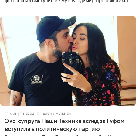
фотосессии выступил ее муж Владимир Пресняков-мл.
Певица предстала перед подписчиками в слитном
купальнике с
11 минут назад
Елена Нужная
Экс-супруга Паши Техника вслед за Гуфом
вступила в политическую партию