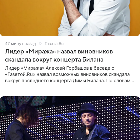
47 минут назад
Газета.Ru
Лидер «Миража» назвал виновников
скандала вокруг концерта Билана
Лидер «Миража» Алексей Горбашов в беседе с
«Газетой.Ru» назвал возможных виновников скандала
вокруг последнего концерта Димы Билана. По словам
Горбашова, продумать нюансы сцены, не устроившей
зрителей, должны