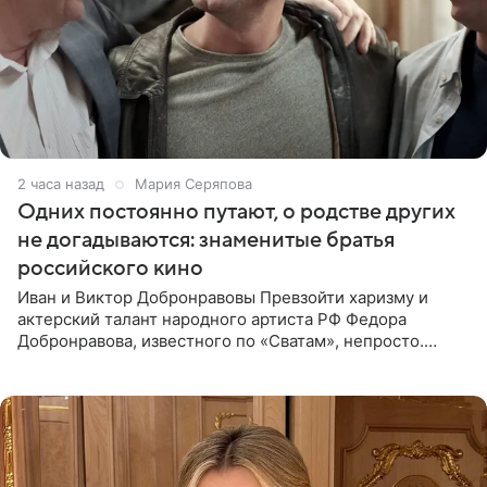
2 часа назад
Мария Серяпова
Одних постоянно путают, о родстве других
не догадываются: знаменитые братья
российского кино
Иван и Виктор Добронравовы Превзойти харизму и
актерский талант народного артиста РФ Федора
Добронравова, известного по «Сватам», непросто.
Однако его сыновья достойно продолжают знаменитую
фамилию в