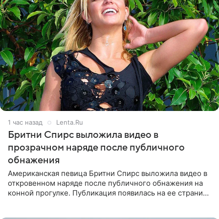
1 час назад
Lenta.Ru
Бритни Спирс выложила видео в
прозрачном наряде после публичного
обнажения
Американская певица Бритни Спирс выложила видео в
откровенном наряде после публичного обнажения на
конной прогулке. Публикация появилась на ее странице
в Instagram (принадлежит компании Meta, признанной