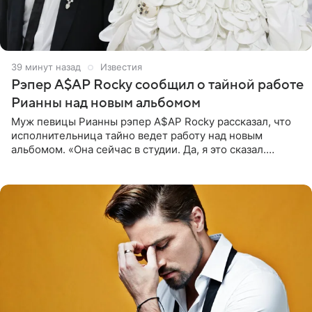
39 минут назад
Известия
Рэпер A$AP Rocky сообщил о тайной работе
Рианны над новым альбомом
Муж певицы Рианны рэпер A$AP Rocky рассказал, что
исполнительница тайно ведет работу над новым
альбомом. «Она сейчас в студии. Да, я это сказал.
Прости, детка», — признался рэпер 5 августа в шоу The
Jason Lee