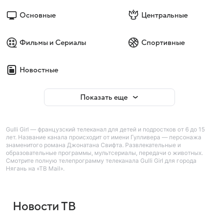
Основные
Центральные
Фильмы и Сериалы
Спортивные
Новостные
Показать еще
Gulli Girl — французский телеканал для детей и подростков от 6 до 15
лет. Название канала происходит от имени Гулливера — персонажа
знаменитого романа Джонатана Свифта. Развлекательные и
образовательные программы, мультсериалы, передачи о животных.
Смотрите полную телепрограмму телеканала Gulli Girl для города
Нягань на «ТВ Mail».
Новости ТВ