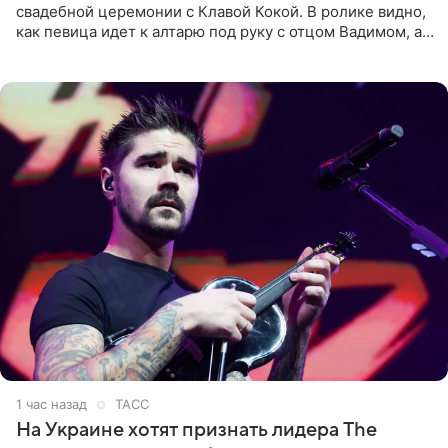
свадебной церемонии с Клавой Кокой. В ролике видно,
как певица идет к алтарю под руку с отцом Вадимом, а у
алтаря ее ждут жених и Филипп Киркоров. Именно
1 час назад
ТАСС
На Украине хотят признать лидера The