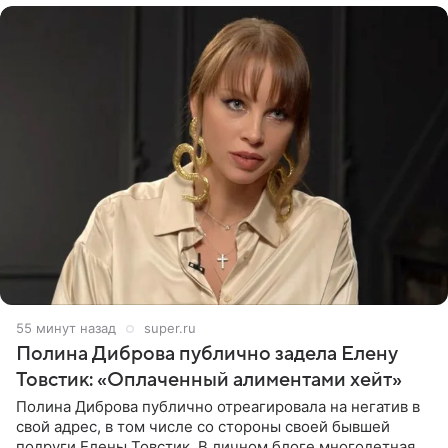
55 минут назад
super.ru
Полина Диброва публично задела Елену
Товстик: «Оплаченный алиментами хейт»
Полина Диброва публично отреагировала на негатив в
свой адрес, в том числе со стороны своей бывшей
подруги Елены Товстик. В личном блоге многодетная