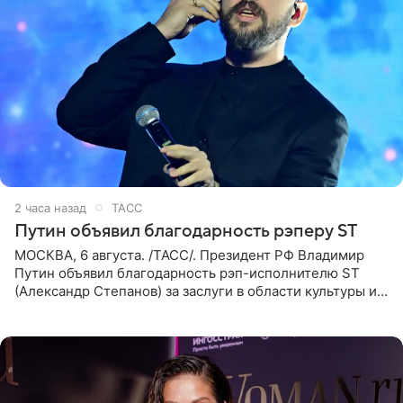
2 часа назад
ТАСС
Путин объявил благодарность рэперу ST
МОСКВА, 6 августа. /ТАСС/. Президент РФ Владимир
Путин объявил благодарность рэп-исполнителю ST
(Александр Степанов) за заслуги в области культуры и
искусства. Такое распоряжение опубликовано на
официальном