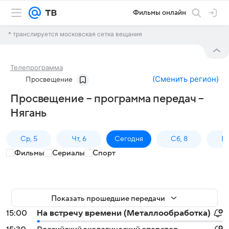
Фильмы онлайн
* транслируется московская сетка вещания
Телепрограмма
(
Сменить регион
)
Просвещение
Просвещение – программа передач –
Нягань
Ср, 5
Чт, 6
Сегодня
Сб, 8
Вс
Фильмы
Сериалы
Спорт
Показать прошедшие передачи
15:00
На встречу времени (Металлообработка)