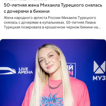
50-летняя жена Михаила Турецкого снялась
с дочерями в бикини
Жена народного артиста России Михаила Турецкого
снялась с дочерями в купальниках. 50-летняя Лиана
Турецкая позировала в крошечном черном бикини на
пляже в Италии. Ее старшая дочь Сарина для отдыха
выбрала бандо