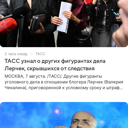
2 часа назад
ТАСС
ТАСС узнал о других фигурантах дела
Лерчек, скрывшихся от следствия
МОСКВА, 7 августа. /ТАСС/. Другие фигуранты
уголовного дела в отношении блогера Лерчек (Валерия
Чекалина), приговоренной к условному сроку и штрафу,
а также ее бывшего супруга и его бывшего бизнес-
партнера,