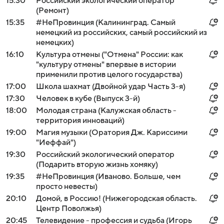
15:30
Российский экологический оператор
(Ремонт)
15:35
#НеПровинция (Калининград. Самый
немецкий из российских, самый российский из
немецких)
16:10
Культура отмены ("Отмена" России: как
"культуру отмены" впервые в истории
применили против целого государства)
17:00
Школа шахмат (Двойной удар Часть 3-я)
17:30
Человек в кубе (Выпуск 3-й)
18:00
Молодая страна (Калужская область -
территория инноваций)
19:00
Магия музыки (Оратория Дж. Кариссими
"Иеффай")
19:30
Российский экологический оператор
(Подарить вторую жизнь хомяку)
19:35
#НеПровинция (Иваново. Больше, чем
просто невесты)
20:10
Домой, в Россию! (Нижегородская область.
Центр Поволжья)
20:45
Телевидение - профессия и судьба (Игорь