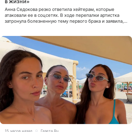
в жизни»
Анна Седокова резко ответила хейтерам, которые
атаковали ее в соцсетях. В ходе перепалки артистка
затронула болезненную тему первого брака и заявила,
что чужие судьбы — не ее зона ответственности. От
Валентина
15 часов назад
Газета.Ru