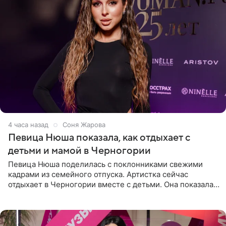
4 часа назад
Соня Жарова
Певица Нюша показала, как отдыхает с
детьми и мамой в Черногории
Певица Нюша поделилась с поклонниками свежими
кадрами из семейного отпуска. Артистка сейчас
отдыхает в Черногории вместе с детьми. Она показала,
как они гуляют по старинным улочкам местных городов.
Старшей