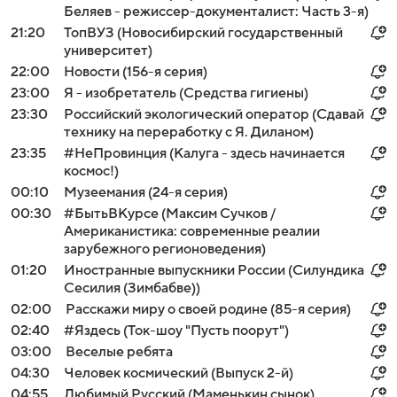
Беляев - режиссер-документалист: Часть 3-я)
21:20
ТопВУЗ (Новосибирский государственный
университет)
22:00
Новости (156-я серия)
23:00
Я - изобретатель (Средства гигиены)
23:30
Российский экологический оператор (Сдавай
технику на переработку с Я. Диланом)
23:35
#НеПровинция (Калуга - здесь начинается
космос!)
00:10
Музеемания (24-я серия)
00:30
#БытьВКурсе (Максим Сучков /
Американистика: современные реалии
зарубежного регионоведения)
01:20
Иностранные выпускники России (Силундика
Сесилия (Зимбабве))
02:00
Расскажи миру о своей родине (85-я серия)
02:40
#Яздесь (Ток-шоу "Пусть поорут")
03:00
Веселые ребята
04:30
Человек космический (Выпуск 2-й)
04:55
Любимый Русский (Маменькин сынок)