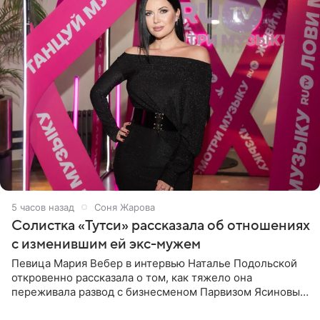
5 часов назад
Соня Жарова
Солистка «Тутси» рассказала об отношениях
с изменившим ей экс-мужем
Певица Мария Вебер в интервью Наталье Подольской
откровенно рассказала о том, как тяжело она
переживала развод с бизнесменом Парвизом Ясиновым.
Артистка призналась, что измена бывшего супруга стала