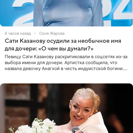
6 часов назад
Соня Жарова
Сати Казанову осудили за необычное имя
для дочери: «О чем вы думали?»
Певицу Сати Казанову раскритиковали в соцсетях из-за
выбора имени для дочери. Артистка сообщила, что
назвала девочку Анагхой в честь индуистской богини.
При этом исполнительница скрывала это имя от
поклонников