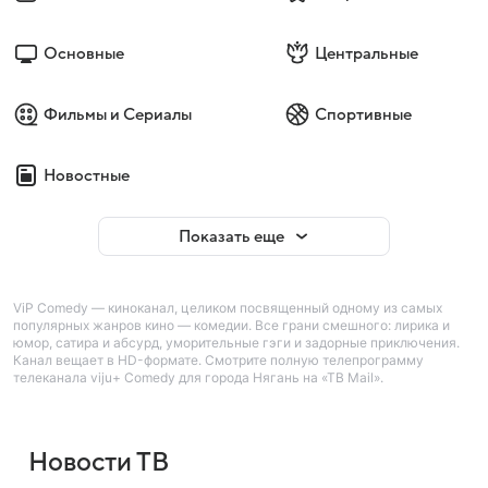
Основные
Центральные
Фильмы и Сериалы
Спортивные
Новостные
Показать еще
ViP Comedy — киноканал, целиком посвященный одному из самых
популярных жанров кино — комедии. Все грани смешного: лирика и
юмор, сатира и абсурд, уморительные гэги и задорные приключения.
Канал вещает в HD-формате. Смотрите полную телепрограмму
телеканала viju+ Comedy для города Нягань на «ТВ Mail».
Новости ТВ