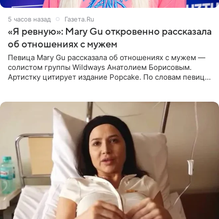
5 часов назад
Газета.Ru
«Я ревную»: Mary Gu откровенно рассказала
об отношениях с мужем
Певица Mary Gu рассказала об отношениях с мужем —
солистом группы Wildways Анатолием Борисовым.
Артистку цитирует издание Popcake. По словам певицы,
залог любви — это принять недостатки другого
человека. Также