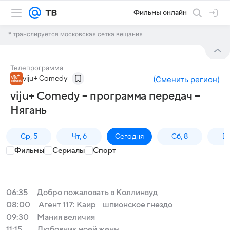
Фильмы онлайн
* транслируется московская сетка вещания
Телепрограмма
viju+ Comedy
(
Сменить регион
)
viju+ Comedy – программа передач –
Нягань
Ср, 5
Чт, 6
Сегодня
Сб, 8
Вс
Фильмы
Сериалы
Спорт
06:35
Добро пожаловать в Коллинвуд
08:00
Агент 117: Каир - шпионское гнездо
09:30
Мания величия
11:15
Любовник моей жены