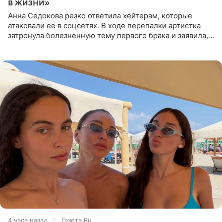
в жизни»
Анна Седокова резко ответила хейтерам, которые
атаковали ее в соцсетях. В ходе перепалки артистка
затронула болезненную тему первого брака и заявила,
что чужие судьбы — не ее зона ответственности. От
Валентина
4 часа назад
Газета.Ru