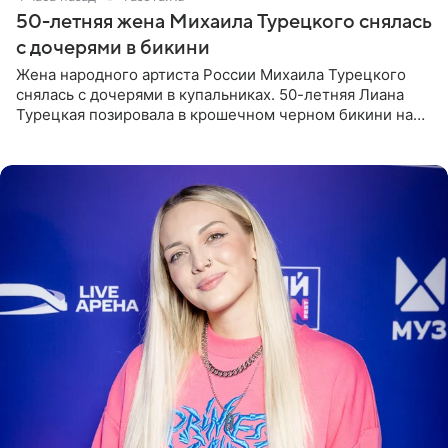
50-летняя жена Михаила Турецкого снялась
с дочерями в бикини
Жена народного артиста России Михаила Турецкого
снялась с дочерями в купальниках. 50-летняя Лиана
Турецкая позировала в крошечном черном бикини на
пляже в Италии. Ее старшая дочь Сарина для отдыха
выбрала бандо