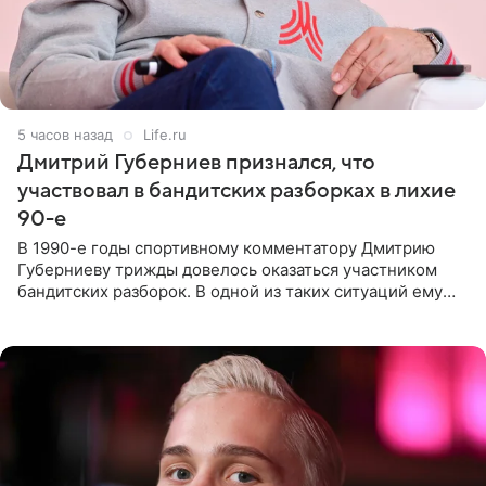
5 часов назад
Life.ru
Дмитрий Губерниев признался, что
участвовал в бандитских разборках в лихие
90-е
В 1990-е годы спортивному комментатору Дмитрию
Губерниеву трижды довелось оказаться участником
бандитских разборок. В одной из таких ситуаций ему
выдали тяжелый предмет и приказали вступить в драку,
однако он