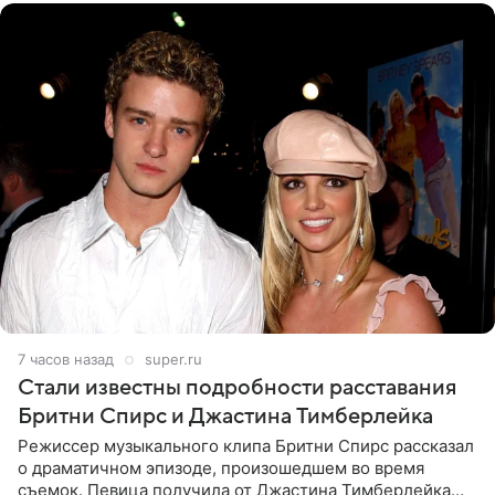
7 часов назад
super.ru
Стали известны подробности расставания
Бритни Спирс и Джастина Тимберлейка
Режиссер музыкального клипа Бритни Спирс рассказал
о драматичном эпизоде, произошедшем во время
съемок. Певица получила от Джастина Тимберлейка