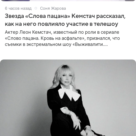
6 часов назад
Соня Жарова
Звезда «Слова пацана» Кемстач рассказал,
как на него повлияло участие в телешоу
Актер Леон Кемстач, известный по роли в сериале
«Слово пацана. Кровь на асфальте», признался, что
съемки в экстремальном шоу «Выживалити.
Наследники» кардинально повлияли на его образ жизни.
Подробностями он