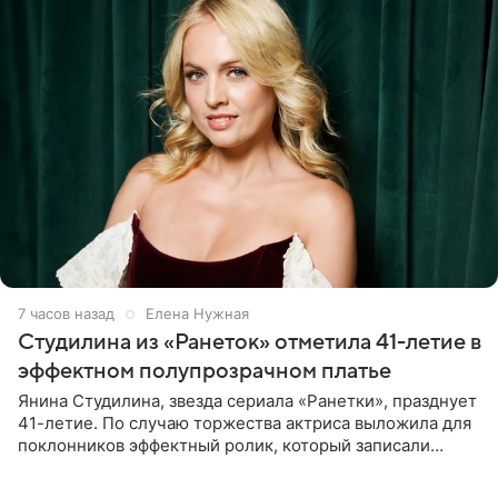
7 часов назад
Елена Нужная
Студилина из «Ранеток» отметила 41-летие в
эффектном полупрозрачном платье
Янина Студилина, звезда сериала «Ранетки», празднует
41-летие. По случаю торжества актриса выложила для
поклонников эффектный ролик, который записали
прошлой ночью. В кадре артистка предстала в
вечернем