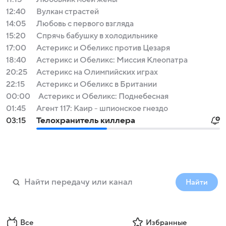
12:40
Вулкан страстей
14:05
Любовь с первого взгляда
15:20
Спрячь бабушку в холодильнике
17:00
Астерикс и Обеликс против Цезаря
18:40
Астерикс и Обеликс: Миссия Клеопатра
20:25
Астерикс на Олимпийских играх
22:15
Астерикс и Обеликс в Британии
00:00
Астерикс и Обеликс: Поднебесная
01:45
Агент 117: Каир - шпионское гнездо
03:15
Телохранитель киллера
Найти
Все
Избранные