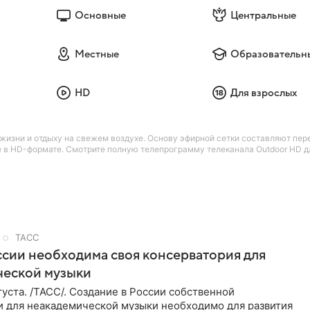
Основные
Центральные
Местные
Образовательн
HD
Для взрослых
изни и отдыху на свежем воздухе. Основу эфирной сетки составляют пере
 в HD-формате. Смотрите полную телепрограмму телеканала Outdoor HD для
ТАСС
ссии необходима своя консерватория для
ческой музыки
уста. /ТАСС/. Создание в России собственной
и для неакадемической музыки необходимо для развития