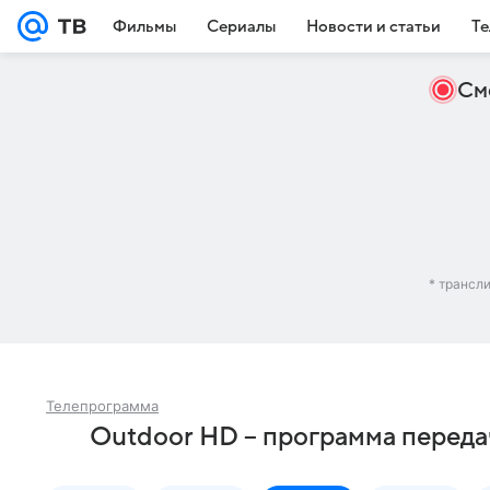
Фильмы
Сериалы
Новости и статьи
Те
См
* трансл
Телепрограмма
Outdoor HD – программа переда