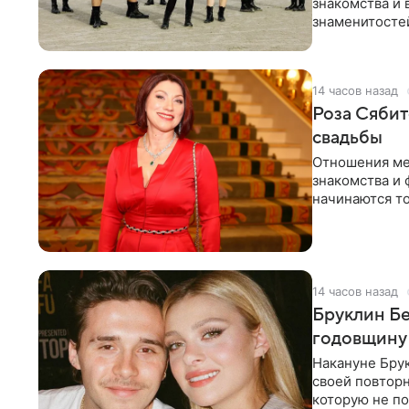
знакомства и 
знаменитостей
несколько дне
14 часов назад
Роза Сябит
свадьбы
Отношения ме
знакомства и 
начинаются то
многого,
14 часов назад
Бруклин Бе
годовщину
Накануне Бру
своей повтор
которую не по