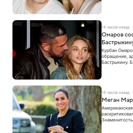
считает это
14 часов назад
Омаров соо
Бастрыкину
Курбан Омаро
обращение, а
Бастрыкину. 
в личном блог
14 часов назад
Меган Марк
Американская
раскритикова
Знаменитость
Сассекской, п