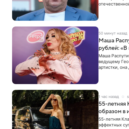
отечественной
исполнителей
50 минут назад
Маша Распу
рублей: «В
Маша Распути
ведущему Гео
артистки, она
себе жить,
1 час назад
s
55-летняя
образом в 
55-летняя Кла
эффектных су