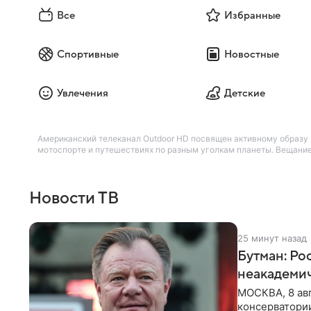
Все
Избранные
Спортивные
Новостные
Увлечения
Детские
Американский телеканал Outdoor HD посвящен активному образу ж
мотоспорте и путешествиях по разным уголкам планеты. Вещание
Новости ТВ
25 минут назад
Бутман: Ро
неакадеми
МОСКВА, 8 авг
консерватори