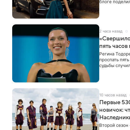
блоге поделил
роли гостьи,
2 часа назад
«Свершилос
пять часов
Регина Тодоре
проспать пять
судьбы случил
ребенком. Ар
10 часов назад
Первые 530
новичок: ч
Наследник
Второй сезон 