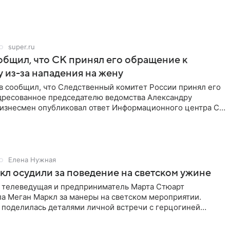
super.ru
бщил, что СК принял его обращение к
 из-за нападения на жену
в сообщил, что Следственный комитет России принял его
дресованное председателю ведомства Александру
Бизнесмен опубликовал ответ Информационного центра СК
е. В
Елена Нужная
л осудили за поведение на светском ужине
 телеведущая и предприниматель Марта Стюарт
ла Меган Маркл за манеры на светском мероприятии.
 поделилась деталями личной встречи с герцогиней
ишет PageSix. По