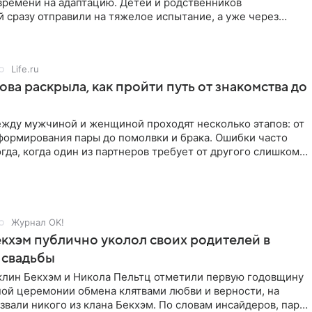
времени на адаптацию. Детей и родственников
 сразу отправили на тяжелое испытание, а уже через
й в лагере
Life.ru
ова раскрыла, как пройти путь от знакомства до
жду мужчиной и женщиной проходят несколько этапов: от
формирования пары до помолвки и брака. Ошибки часто
гда, когда один из партнеров требует от другого слишком
Журнал OK!
кхэм публично уколол своих родителей в
 свадьбы
клин Бекхэм и Никола Пельтц отметили первую годовщину
ной церемонии обмена клятвами любви и верности, на
звали никого из клана Бекхэм. По словам инсайдеров, пара