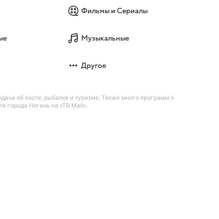
Фильмы и Сериалы
ые
Музыкальные
Другое
дачи об охоте, рыбалке и туризме. Также много программ о
 города Нягань на «ТВ Mail».