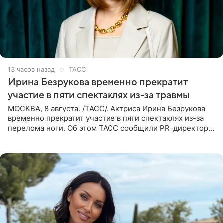
13 часов назад
ТАСС
Ирина Безрукова временно прекратит
участие в пяти спектаклях из-за травмы
МОСКВА, 8 августа. /ТАСС/. Актриса Ирина Безрукова
временно прекратит участие в пяти спектаклях из-за
перелома ноги. Об этом ТАСС сообщили PR-директор
артистки Станислав Влайку и пресс-атташе
Московского