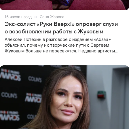
16 часов назад
Соня Жарова
Экс-солист «Руки Вверх!» опроверг слухи
о возобновлении работы с Жуковым
Алексей Потехин в разговоре с изданием «Абзац»
объяснил, почему их творческие пути с Сергеем
Жуковым больше не пересекутся. Недавно артисты
воссоединились на большом концерте «30 нам уже!»,
который прошел в