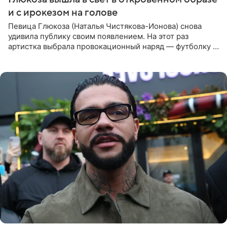
и с ирокезом на голове
Певица Глюкоза (Наталья Чистякова-Ионова) снова
удивила публику своим появлением. На этот раз
артистка выбрала провокационный наряд — футболку с
принтом, имитирующим полуобнаженную грудь. Свой
образ Глюкоза