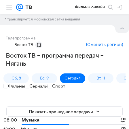
Фильмы онлайн
* транслируется московская сетка вещания
Телепрограмма
(
Сменить регион
)
Восток ТВ
Восток ТВ – программа передач –
Нягань
Сб, 8
Вс, 9
Сегодня
Вт, 11
Ср,
Фильмы
Сериалы
Спорт
Показать прошедшие передачи
08:00
Музыка