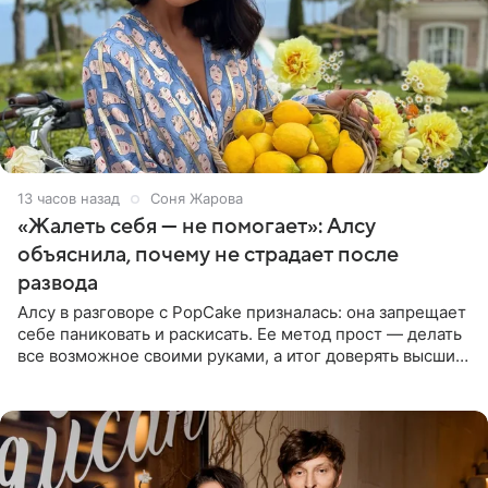
13 часов назад
Соня Жарова
«Жалеть себя — не помогает»: Алсу
объяснила, почему не страдает после
развода
Алсу в разговоре с PopCake призналась: она запрещает
себе паниковать и раскисать. Ее метод прост — делать
все возможное своими руками, а итог доверять высшим
силам. Певица утверждает, что истерики и потеря