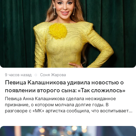
9 часов назад
Соня Жарова
Певица Калашникова удивила новостью о
появлении второго сына: «Так сложилось»
Певица Анна Калашникова сделала неожиданное
признание, о котором молчала долгие годы. В
разговоре с «МК» артистка сообщила, что воспитывает
не одного, а сразу двух сыновей. «На самом деле я
всегда мечтала, что