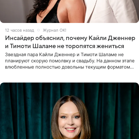
12 часов назад
Журнал OK!
Инсайдер объяснил, почему Кайли Дженнер
и Тимоти Шаламе не торопятся жениться
Звездная пара Кайли Дженнер и Тимоти Шаламе не
планируют скорую помолвку и свадьбу. На данном этапе
влюбленные полностью довольны текущим форматом
своих отношений и сознательно не хотят торопить
события. Сейчас