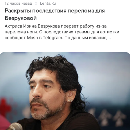
12 часов назад
Lenta.Ru
Раскрыты последствия перелома для
Безруковой
Актриса Ирина Безрукова прервет работу из-за
перелома ноги. О последствиях травмы для артистки
сообщает Mash в Telegram. По данным издания,
Безрукова пропустит 15 спектаклей — восемь показов
«Женитьбы Фигаро»,