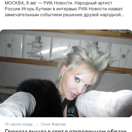
МОСКВА, 8 авг — РИА Новости. Народный артист
России Игорь Бутман в интервью РИА Новости назвал
замечательным событием решение друзей народной
артистки РФ Ларисы Долиной подарить ей квартиру.
Ранее Долина
15 часов назад
Соня Жарова
Глюкоза вышла в свет в откровенном образе