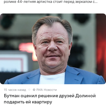
ролике 44-летняя артистка стоит перед зеркалом с
обнаженной грудью. Волосы певица собрала в косы и
надела головной убор.
15 часов назад
© РИА Новости
Бутман оценил решение друзей Долиной
подарить ей квартиру