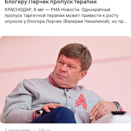
блогеру Лерчек пропуск терапии
КРАСНОДАР, 6 авг — РИА Новости. Однократный
пропуск таргетной терапии может привести к росту
опухоли у блогера Лерчек (Валерии Чекалиной), но при
оперативном возобновлении лечения ущерб здоровью
не критичен,
5 часов назад
Life.ru