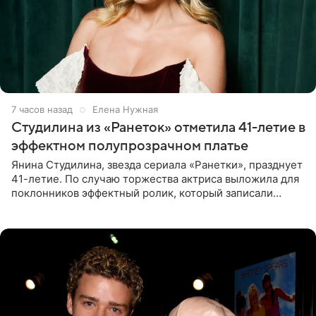
7 часов назад
Елена Нужная
Студилина из «Ранеток» отметила 41-летие в
эффектном полупрозрачном платье
Янина Студилина, звезда сериала «Ранетки», празднует
41-летие. По случаю торжества актриса выложила для
поклонников эффектный ролик, который записали
прошлой ночью. В кадре артистка предстала в
вечернем