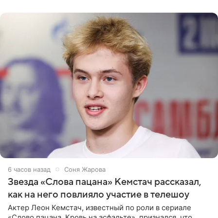
домам». По
6 часов назад
Соня Жарова
Звезда «Слова пацана» Кемстач рассказал,
как на него повлияло участие в телешоу
Актер Леон Кемстач, известный по роли в сериале
«Слово пацана. Кровь на асфальте», признался, что