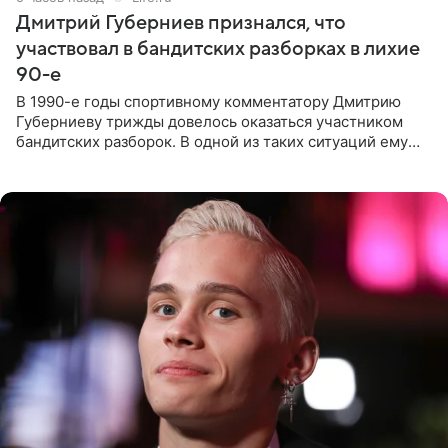
Дмитрий Губерниев признался, что
участвовал в бандитских разборках в лихие
90-е
В 1990-е годы спортивному комментатору Дмитрию
Губерниеву трижды довелось оказаться участником
бандитских разборок. В одной из таких ситуаций ему
выдали тяжелый предмет и приказали вступить в драку,
однако он