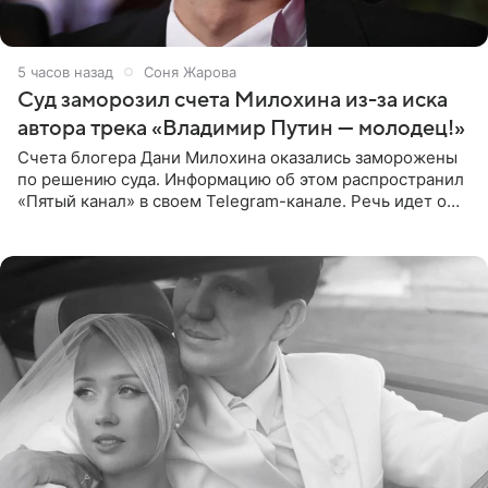
5 часов назад
Соня Жарова
Суд заморозил счета Милохина из-за иска
автора трека «Владимир Путин — молодец!»
Счета блогера Дани Милохина оказались заморожены
по решению суда. Информацию об этом распространил
«Пятый канал» в своем Telegram-канале. Речь идет о
сумме в 407,2 тыс. рублей. Причиной разбирательства
стал