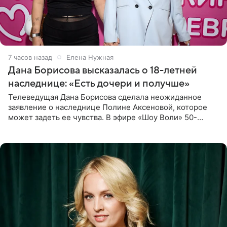
7 часов назад
Елена Нужная
Дана Борисова высказалась о 18-летней
наследнице: «Есть дочери и получше»
Телеведущая Дана Борисова сделала неожиданное
заявление о наследнице Полине Аксеновой, которое
может задеть ее чувства. В эфире «Шоу Воли» 50-
летняя знаменитость откровенно призналась, что не
считает свою дочь