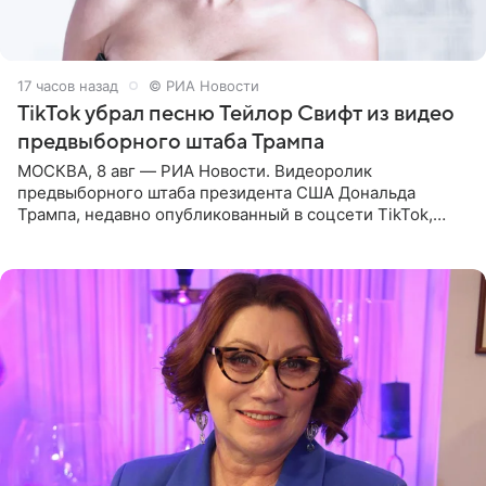
17 часов назад
© РИА Новости
TikTok убрал песню Тейлор Свифт из видео
предвыборного штаба Трампа
МОСКВА, 8 авг — РИА Новости. Видеоролик
предвыборного штаба президента США Дональда
Трампа, недавно опубликованный в соцсети TikTok,
остался без звуковой дорожки в виде песни August
(«Август») американской