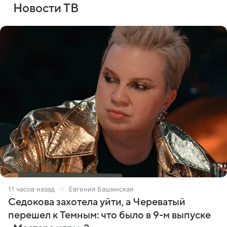
Новости ТВ
11 часов назад
Евгения Башинская
Седокова захотела уйти, а Череватый
перешел к Темным: что было в 9-м выпуске