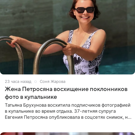
23 часа назад
Соня Жарова
Жена Петросяна восхищение поклонников
фото в купальнике
Татьяна Брухунова восхитила подписчиков фотографией
в купальнике во время отдыха. 37-летняя супруга
Евгения Петросяна опубликовала в соцсетях снимок, на
котором позирует у бассейна в белоснежном монокини
с