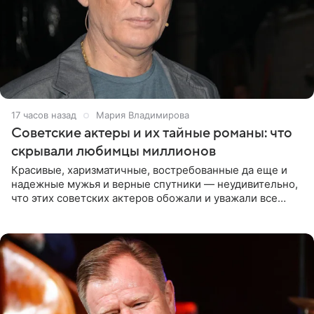
17 часов назад
Мария Владимирова
Советские актеры и их тайные романы: что
скрывали любимцы миллионов
Красивые, харизматичные, востребованные да еще и
надежные мужья и верные спутники — неудивительно,
что этих советских актеров обожали и уважали все
женщины большой страны, и наверняка не раз ставили
их в