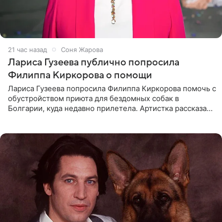
21 час назад
Соня Жарова
Лариса Гузеева публично попросила
Филиппа Киркорова о помощи
Лариса Гузеева попросила Филиппа Киркорова помочь с
обустройством приюта для бездомных собак в
Болгарии, куда недавно прилетела. Артистка рассказала
о местных волонтерах, которые временно забирают
животных к