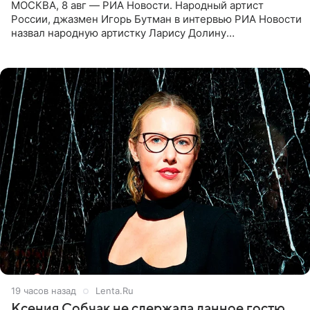
МОСКВА, 8 авг — РИА Новости. Народный артист
России, джазмен Игорь Бутман в интервью РИА Новости
назвал народную артистку Ларису Долину
великолепной певицей и рассказал о желании сделать с
ней новую совместную
19 часов назад
Lenta.Ru
Ксения Собчак не сдержала данное гостю