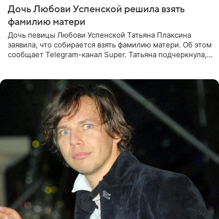
Дочь Любови Успенской решила взять
фамилию матери
Дочь певицы Любови Успенской Татьяна Плаксина
заявила, что собирается взять фамилию матери. Об этом
сообщает Telegram-канал Super. Татьяна подчеркнула,
что приняла решение о смене фамилии, поскольку
именно от