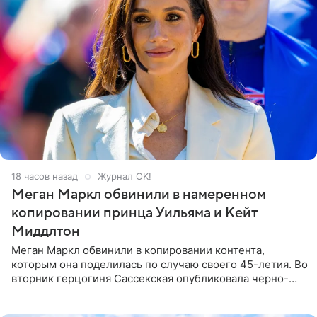
18 часов назад
Журнал OK!
Меган Маркл обвинили в намеренном
копировании принца Уильяма и Кейт
Миддлтон
Меган Маркл обвинили в копировании контента,
которым она поделилась по случаю своего 45-летия. Во
вторник герцогиня Сассекская опубликовала черно-
белую фотографию, на которой она прыгает в бассейн с
воздушными