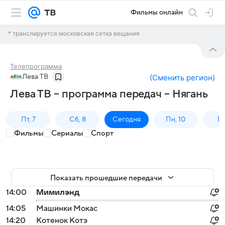
Фильмы онлайн
* транслируется московская сетка вещания
Телепрограмма
Лева ТВ
(
Сменить регион
)
Лева ТВ – программа передач – Нягань
Пт, 7
Сб, 8
Сегодня
Пн, 10
Вт,
Фильмы
Сериалы
Спорт
Показать прошедшие передачи
14:00
Мимилэнд
14:05
Машинки Мокас
14:20
Котенок Котэ