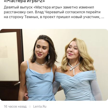
«Мастера игры-2»
Девятый выпуск «Мастера игры» заметно изменил
расстановку сил. Влад Череватый согласился перейти
на сторону Темных, в проект пришел новый участник, а
Курбан Омаров и Анна Седокова оказались под таким
давлением.
16 часов назад
Lenta.Ru