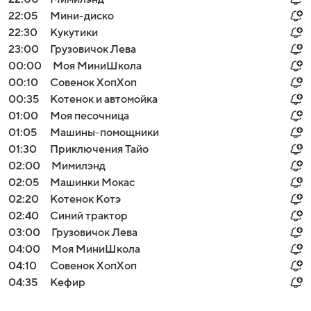
22:05
Мини-диско
22:30
Кукутики
23:00
Грузовичок Лева
00:00
Моя МиниШкола
00:10
Совенок ХопХоп
00:35
Котенок и автомойка
01:00
Моя песочница
01:05
Машины-помощники
01:30
Приключения Тайо
02:00
Мимилэнд
02:05
Машинки Мокас
02:20
Котенок Котэ
02:40
Синий трактор
03:00
Грузовичок Лева
04:00
Моя МиниШкола
04:10
Совенок ХопХоп
04:35
Кефир