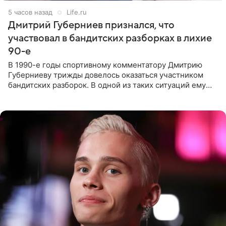
5 часов назад
Life.ru
Дмитрий Губерниев признался, что
участвовал в бандитских разборках в лихие
90-е
В 1990-е годы спортивному комментатору Дмитрию
Губерниеву трижды довелось оказаться участником
бандитских разборок. В одной из таких ситуаций ему
выдали тяжелый предмет и приказали вступить в драку,
однако он