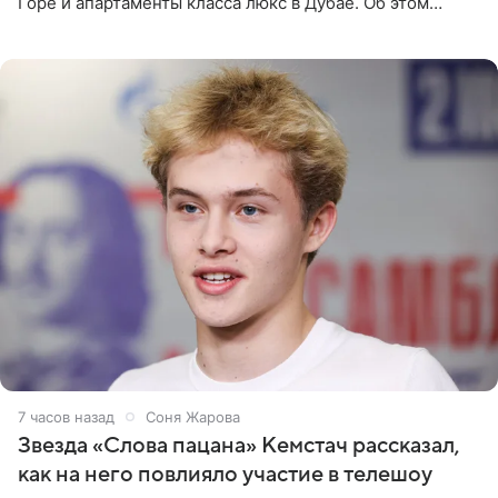
Горе и апартаменты класса люкс в Дубае. Об этом
сообщает Telegram-канал «Звездач» в рубрике «По
домам». По
7 часов назад
Соня Жарова
Звезда «Слова пацана» Кемстач рассказал,
как на него повлияло участие в телешоу