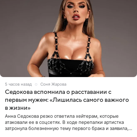
5 часов назад
Соня Жарова
Седокова вспомнила о расставании с
первым мужем: «Лишилась самого важного
в жизни»
Анна Седокова резко ответила хейтерам, которые
атаковали ее в соцсетях. В ходе перепалки артистка
затронула болезненную тему первого брака и заявила,
что чужие судьбы — не ее зона ответственности. От