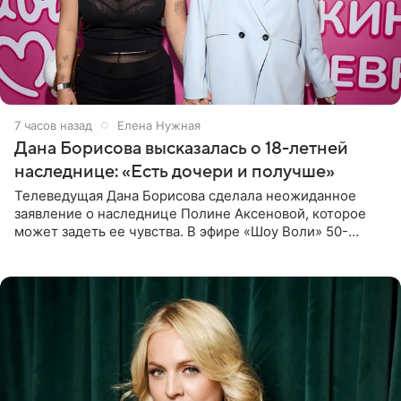
7 часов назад
Елена Нужная
Дана Борисова высказалась о 18-летней
наследнице: «Есть дочери и получше»
Телеведущая Дана Борисова сделала неожиданное
заявление о наследнице Полине Аксеновой, которое
может задеть ее чувства. В эфире «Шоу Воли» 50-
летняя знаменитость откровенно призналась, что не
считает свою дочь