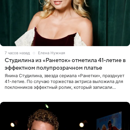
7 часов назад
Елена Нужная
Студилина из «Ранеток» отметила 41-летие в
эффектном полупрозрачном платье
Янина Студилина, звезда сериала «Ранетки», празднует
41-летие. По случаю торжества актриса выложила для
поклонников эффектный ролик, который записали
прошлой ночью. В кадре артистка предстала в
вечернем