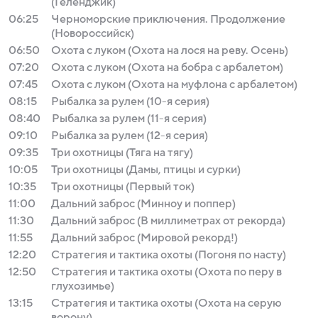
(Геленджик)
06:25
Черноморские приключения. Продолжение
(Новороссийск)
06:50
Охота с луком (Охота на лося на реву. Осень)
07:20
Охота с луком (Охота на бобра с арбалетом)
07:45
Охота с луком (Охота на муфлона с арбалетом)
08:15
Рыбалка за рулем (10-я серия)
08:40
Рыбалка за рулем (11-я серия)
09:10
Рыбалка за рулем (12-я серия)
09:35
Три охотницы (Тяга на тягу)
10:05
Три охотницы (Дамы, птицы и сурки)
10:35
Три охотницы (Первый ток)
11:00
Дальний заброс (Минноу и поппер)
11:30
Дальний заброс (В миллиметрах от рекорда)
11:55
Дальний заброс (Мировой рекорд!)
12:20
Стратегия и тактика охоты (Погоня по насту)
12:50
Стратегия и тактика охоты (Охота по перу в
глухозимье)
13:15
Стратегия и тактика охоты (Охота на серую
ворону)