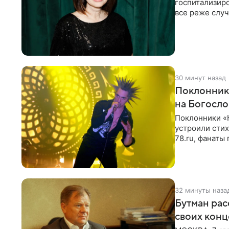
госпитализир
все реже случ
“премьера”. В
30 минут назад
Поклонник
на Богосл
Поклонники «
устроили сти
78.ru, фанаты
сегодня могл
32 минуты наза
Бутман рас
своих конц