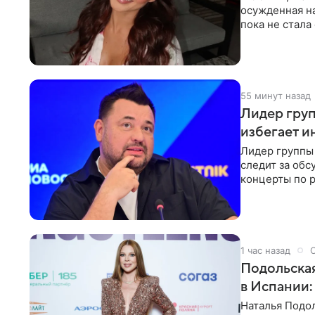
осужденная на
пока не стал
инстанции. Ка
55 минут назад
Лидер груп
избегает и
Лидер группы 
следит за обс
концерты по р
эмоций покло
1 час назад
Подольская
в Испании:
Наталья Подо