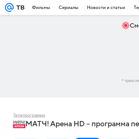
Фильмы
Сериалы
Новости и статьи
Те
См
* трансл
Телепрограмма
МАТЧ! Арена HD – программа пе