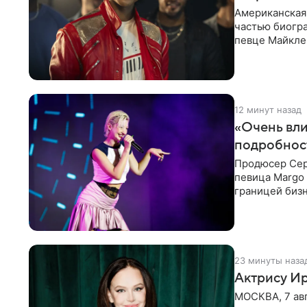
Американская 
частью биогра
певце Майкле
Deadline
12 минут назад
«Очень вли
подробнос
Продюсер Серг
певица Margo 
границей биз
Киркорова в
23 минуты наза
Актрису Ир
МОСКВА, 7 ав