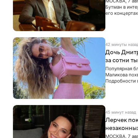
МОСКВА, 7 ав
Бутман в инте
его концертах
протестующих
42 минуты наза
Дочь Дмит
за сотни т
Популярная б
Маликова похв
Подробности 
обратили вни
45 минут назад
Лерчек пок
незаконны
МОСКВА, 7 авг