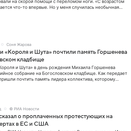
овали на скорой помощи с переломом ноги. «С возрастом
ается что-то впервые. Но у меня случилась необычная
первые в
Соня Жарова
и «Короля и Шута» почтили память Горшенева
овском кладбище
Короля и Шута» в день рождения Михаила Горшенева
хийное собрание на Богословском кладбище. Как передает
 пришли почтить память лидера коллектива, которому
о бы
д
© РИА Новости
сказал о проплаченных протестующих на
ертах в ЕС и США