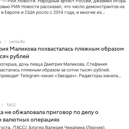
г — РИА Новости. Народный артист России, джазмен Игорь
рвью РИА Новости рассказал, что число демонстрантов на
 в Европе и США росло с 2014 года, и многие из
,
д
Lenta.Ru
рия Маликова похвасталась пляжным образом
ысяч рублей
логерша, дочь певца Дмитрия Маликова, Стефания
асталась пляжным образом за сотни тысяч рублей.
приводит Telegram-канал «Звездач». Редакторы канала
мание на
ТАСС
а не обжаловала приговор по делу о
х валютных операциях
уста. /ТАСС/. Блогер Валерия Чекалина (Лерчек),