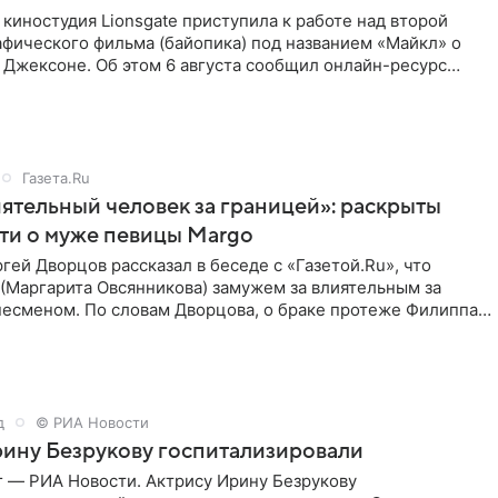
киностудия Lionsgate приступила к работе над второй
фического фильма (байопика) под названием «Майкл» о
 Джексоне. Об этом 6 августа сообщил онлайн-ресурс
Газета.Ru
ятельный человек за границей»: раскрыты
ти о муже певицы Margo
ей Дворцов рассказал в беседе с «Газетой.Ru», что
(Маргарита Овсянникова) замужем за влиятельным за
несменом. По словам Дворцова, о браке протеже Филиппа
д
© РИА Новости
ину Безрукову госпитализировали
г — РИА Новости. Актрису Ирину Безрукову