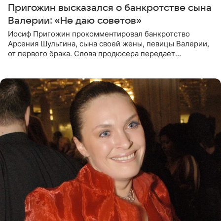
Пригожин высказался о банкротстве сына
Валерии: «Не даю советов»
Иосиф Пригожин прокомментировал банкротство
Арсения Шульгина, сына своей жены, певицы Валерии,
от первого брака. Слова продюсера передает
«СтарХит». Пригожин признался, что не лезет в дела
взрослых детей, и