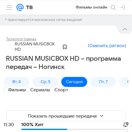
Фильмы онлайн
* транслируется московская сетка вещания
Телепрограмма
RUSSIAN MUSICBOX
(
Сменить регион
)
HD
RUSSIAN MUSICBOX HD – программа
передач – Ногинск
Вт, 4
Ср, 5
Сегодня
Пт, 7
Сб
Фильмы
Сериалы
Спорт
Показать прошедшие передачи
11:30
100% Хит