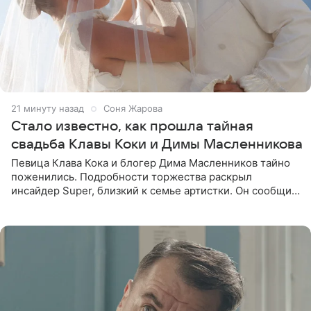
21 минуту назад
Соня Жарова
Стало известно, как прошла тайная
свадьба Клавы Коки и Димы Масленникова
Певица Клава Кока и блогер Дима Масленников тайно
поженились. Подробности торжества раскрыл
инсайдер Super, близкий к семье артистки. Он сообщил,
что отец невесты остался в полном восторге от
праздника.