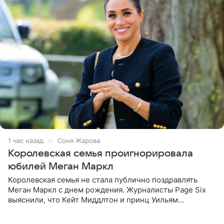
1 час назад
Соня Жарова
Королевская семья проигнорировала
юбилей Меган Маркл
Королевская семья не стала публично поздравлять
Меган Маркл с днем рождения. Журналисты Page Six
выяснили, что Кейт Миддлтон и принц Уильям
проигнорировали эту дату в своих соцсетях. По словам
экспертов,