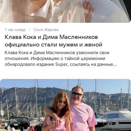
1 час назад
Соня Жарова
Клава Кока и Дима Масленников
официально стали мужем и женой
Клава Кока и Дима Масленников узаконили свои
отношения. Информацию о тайной церемонии
обнародовало издание Super, ссылаясь на данные
инсайдеров. Торжество прошло в узком кругу, без
присутствия широкой публики и