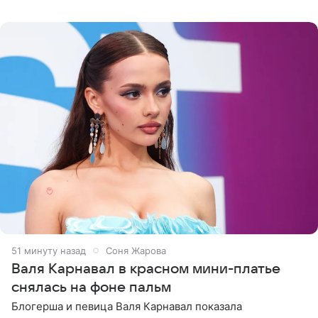
сейчас отдыхает за рубежом. На свежем кадре Собчак
запечатлена в
51 минуту назад
Соня Жарова
Валя Карнавал в красном мини-платье
снялась на фоне пальм
Блогерша и певица Валя Карнавал показала