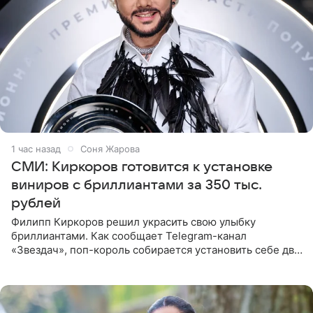
1 час назад
Соня Жарова
СМИ: Киркоров готовится к установке
виниров с бриллиантами за 350 тыс.
рублей
Филипп Киркоров решил украсить свою улыбку
бриллиантами. Как сообщает Telegram-канал
«Звездач», поп-король собирается установить себе два
винира с драгоценной огранкой. Сумма, которую артист
готов выложить за