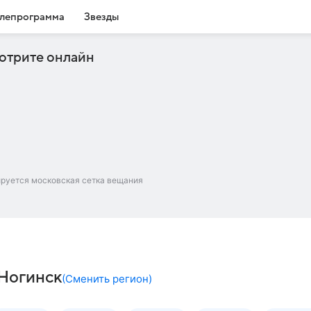
лепрограмма
Звезды
отрите онлайн
ируется московская сетка вещания
 Ногинск
(
Сменить регион
)