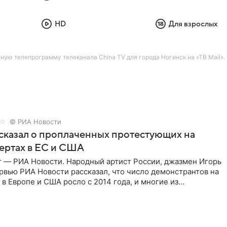
HD
Для взрослых
лную телепрограмму телеканала China TV для города Ногинск на «ТВ Mail».
© РИА Новости
сказал о проплаченных протестующих на
ертах в ЕС и США
г — РИА Новости. Народный артист России, джазмен Игорь
рвью РИА Новости рассказал, что число демонстрантов на
 в Европе и США росло с 2014 года, и многие из
,