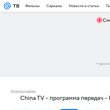
Фильмы
Сериалы
Новости и статьи
Те
См
* трансл
Телепрограмма
China TV – программа передач –