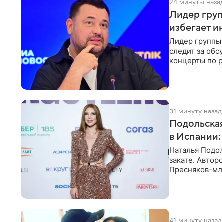
24 минуты наза
Лидер груп
избегает и
Лидер группы 
следит за обс
концерты по р
эмоций покло
31 минуту назад
Подольская
в Испании:
Наталья Подо
закате. Авто
Пресняков-мл
купальнике с
41 минуту назад