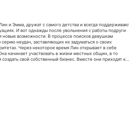
ин и Эмма, дружат с самого детства и всегда поддерживаю
туациях. И вот однажды после увольнения с работы подруги
бя новые возможности. В процессе поисков девушкам
 серию неудач, заставляющих их задуматься о своих
ритетах. Через некоторое время Лин открывает в себе
 Она начинает участвовать в жизни местных общин, в то
 создать свой собственный бизнес. Вместе они приходят к
тинный успех измеряется не только материальными благами
ботой, но и удовлетворением от вклада в общество и
омощи