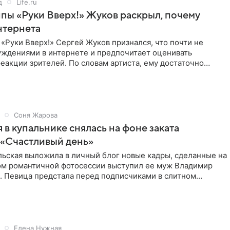
д
Life.ru
пы «Руки Вверх!» Жуков раскрыл, почему
нтернета
«Руки Вверх!» Сергей Жуков признался, что почти не
уждениями в интернете и предпочитает оценивать
еакции зрителей. По словам артиста, ему достаточно
нников и
Соня Жарова
 в купальнике снялась на фоне заката
 «Счастливый день»
льская выложила в личный блог новые кадры, сделанные на
ром романтичной фотосессии выступил ее муж Владимир
. Певица предстала перед подписчиками в слитном
Елена Нужная