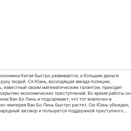
кономика Китая быстро развивается, а большие деньги
руку людей. Ся Юань, восходящая звезда полиции,
ь, известный своим математическим талантом, приходит
раскрытию экономических преступлений. Во время работы он
ном Ван Бо Линь и подозревает, что тот вовлечен в
нес-империя Ван Бо Линь быстро растет, Сю Юань убежден,
народный заговор и пользуется поддержкой преступного
к лис Ван Бо Линь всегда на шаг впереди и успевает скрытьс
н международной охоты на лис открыт