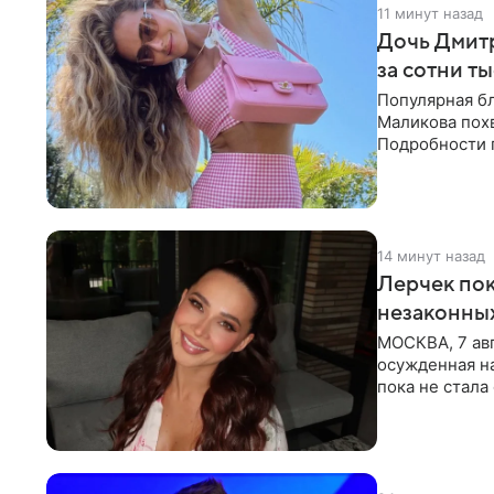
11 минут назад
Дочь Дмит
за сотни т
Популярная б
Маликова похв
Подробности 
обратили вни
14 минут назад
Лерчек пок
незаконны
МОСКВА, 7 авг
осужденная на
пока не стал
инстанции. Ка