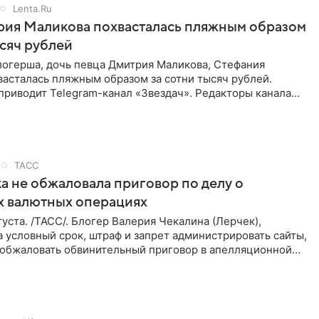
Lenta.Ru
рия Маликова похвасталась пляжным образом
ысяч рублей
логерша, дочь певца Дмитрия Маликова, Стефания
асталась пляжным образом за сотни тысяч рублей.
приводит Telegram-канал «Звездач». Редакторы канала
мание на
ТАСС
а не обжаловала приговор по делу о
х валютных операциях
уста. /ТАСС/. Блогер Валерия Чекалина (Лерчек),
 условный срок, штраф и запрет администрировать сайты,
а обжаловать обвинительный приговор в апелляционной
к