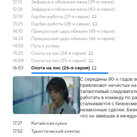
12:13
Зефирка и облачная мама (39-я серия)
12:26
Зефирка и облачная мама (40-я серия)
12:39
Год без работы (27-я серия)
13:25
Год без работы (28-я серия)
14:10
Прекрасный царь обезьян (45-я серия)
14:33
Прекрасный царь обезьян (46-я серия)
14:55
Путь к успеху
15:25
Охота на лис (24-я серия)
16:08
Охота на лис (25-я серия)
16:53
Охота на лис (26-я серия)
С середины 90-х годов э
привлекают нечистых на 
талантливый следовател
работать в команду по 
сталкивается с бизнесме
незаконные сделки. Биз
что он замешан в между
синдиката. Но хитрый ка
17:37
Китайская кухня
за границей. И вот сезо
17:52
Туристический компас