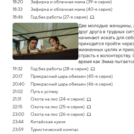
18:20
Зефирка и облачная мама (39-я серия)
18:33
Зефирка и облачная мама (40-я серия)
18:46
Год без работы (27-я серия)
Две молодые женщины, Л
друг друга в трудных си
начинают искать для се
приходится пройти через
жизненных целях и прио
страсть к волонтерству.
время как Эмма пытается
пониманию того, что ис
19:32
Год без работы (28-я серия)
и высокооплачиваемой ра
20:17
Прекрасный царь обезьян (45-я серия)
бескорыстной взаимоп
20:40
Прекрасный царь обезьян (46-я серия)
21:02
Путь к успеху
21:31
Охота на лис (24-я серия)
22:15
Охота на лис (25-я серия)
23:00
Охота на лис (26-я серия)
23:44
Китайская кухня
23:59
Туристический компас