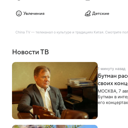
Увлечения
Детские
China TV — телеканал о культуре и традициях Китая. Смотрите по
Новости ТВ
1 минуту назад
Бутман рас
своих конц
МОСКВА, 7 ав
Бутман в инте
его концертах
протестующих