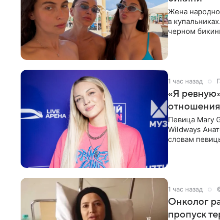
Жена народно
в купальниках
черном бикини
выбрала банд
1 час назад
Г
«Я ревную»
отношения
Певица Mary 
Wildways Анат
словам певицы
человека. Та
1 час назад
Онколог ра
пропуск т