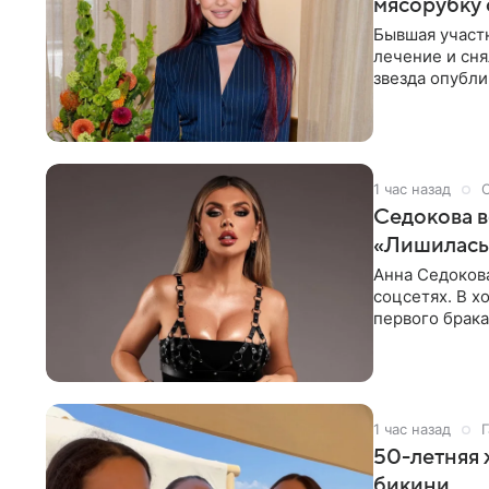
мясорубку 
Бывшая участ
лечение и сня
звезда опубли
процесс снят
1 час назад
Седокова в
«Лишилась 
Анна Седокова
соцсетях. В х
первого брака
ответственнос
1 час назад
Г
50-летняя 
бикини