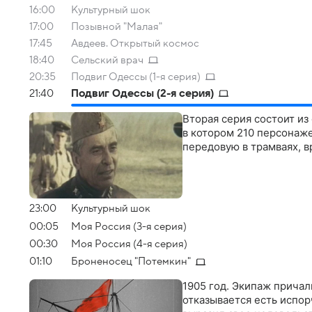
16:00
Культурный шок
17:00
Позывной "Малая"
17:45
Авдеев. Открытый космос
18:40
Сельский врач
20:35
Подвиг Одессы (1-я серия)
21:40
Подвиг Одессы (2-я серия)
Вторая серия состоит и
в котором 210 персонаже
передовую в трамваях, в
23:00
Культурный шок
00:05
Моя Россия (3-я серия)
00:30
Моя Россия (4-я серия)
01:10
Броненосец "Потемкин"
1905 год. Экипаж прича
отказывается есть испор