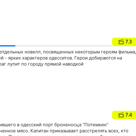
7.3
з отдельных новелл, посвященных некоторым героям фильма
й - ярких характеров одесситов. Герои добираются на
раг лупит по городу прямой наводкой
7.4
лившего в одесский порт броненосца "Потемкин"
ченное мясо. Капитан приказывает расстрелять всех, кто