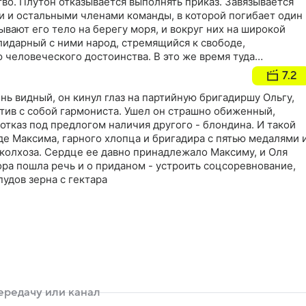
во. Плутон отказывается выполнять приказ. Завязывается
 и остальными членами команды, в которой погибает один
вают его тело на берегу моря, и вокруг них на широкой
лидарный с ними народ, стремящийся к свободе,
 человеческого достоинства. В это же время туда
ряд и открывает стрельбу прямо в людей
7.2
нь видный, он кинул глаз на партийную бригадиршу Ольгу,
атив с собой гармониста. Ушел он страшно обиженный,
отказ под предлогом наличия другого - блондина. И такой
де Максима, гарного хлопца и бригадира с пятью медалями 
 колхоза. Сердце ее давно принадлежало Максиму, и Оля
ора пошла речь и о приданом - устроить соцсоревнование,
пудов зерна с гектара