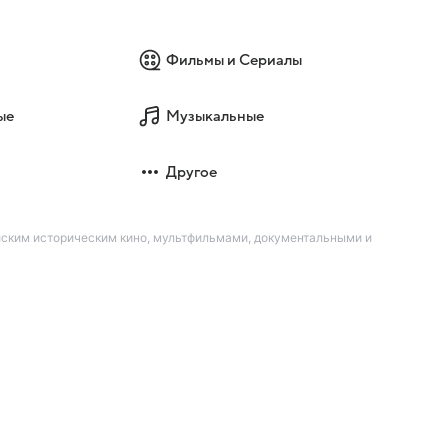
Фильмы и Сериалы
ые
Музыкальные
Другое
йским историческим кино, мультфильмами, документальными и