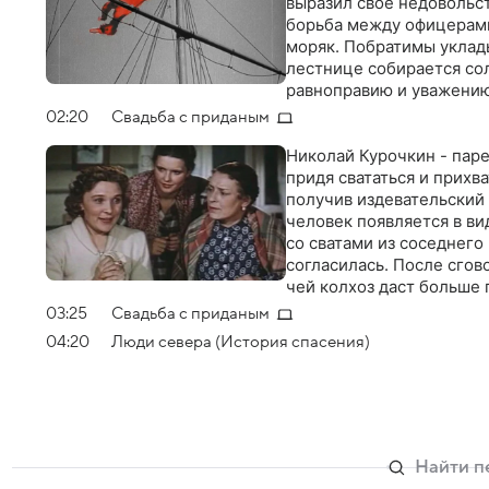
выразил свое недовольст
борьба между офицерами
моряк. Побратимы уклады
лестнице собирается со
равноправию и уважению
прибывает армейский от
02:20
Свадьба с приданым
Николай Курочкин - паре
придя свататься и прихв
получив издевательский 
человек появляется в ви
со сватами из соседнего
согласилась. После сгов
чей колхоз даст больше 
03:25
Свадьба с приданым
04:20
Люди севера (История спасения)