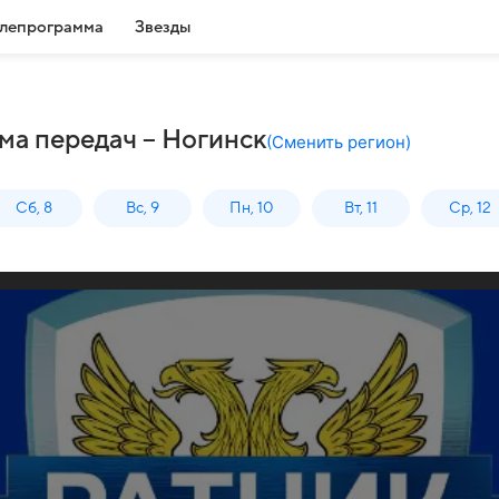
лепрограмма
Звезды
ма передач – Ногинск
(
Сменить регион
)
Сб, 8
Вс, 9
Пн, 10
Вт, 11
Ср, 12