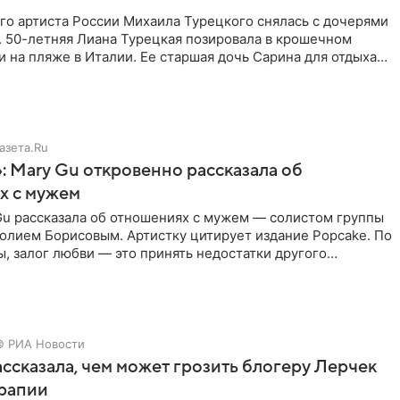
го артиста России Михаила Турецкого снялась с дочерями
. 50-летняя Лиана Турецкая позировала в крошечном
 на пляже в Италии. Ее старшая дочь Сарина для отдыха
о
азета.Ru
: Mary Gu откровенно рассказала об
х с мужем
Gu рассказала об отношениях с мужем — солистом группы
олием Борисовым. Артистку цитирует издание Popcake. По
, залог любви — это принять недостатки другого
кже
© РИА Новости
ссказала, чем может грозить блогеру Лерчек
ерапии