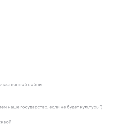
ечественной войны
м наше государство, если не будет культуры")
сквой