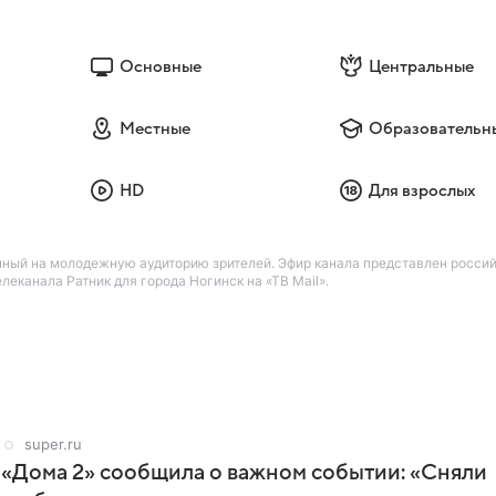
Основные
Центральные
Местные
Образовательн
HD
Для взрослых
нный на молодежную аудиторию зрителей. Эфир канала представлен росси
канала Ратник для города Ногинск на «ТВ Mail».
super.ru
 «Дома 2» сообщила о важном событии: «Сняли