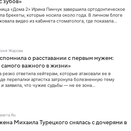
с зубов»
ница «Дома 2» Ирина Пинчук завершила ортодонтическое
ла брекеты, которые носила около года. В личном блоге
ковала видео из кабинета стоматолога, где показала
ия
Соня Жарова
спомнила о расставании с первым мужем:
самого важного в жизни»
 резко ответила хейтерам, которые атаковали ее в
оде перепалки артистка затронула болезненную тему
 и заявила, что чужие судьбы — не ее зона
ти. От Валентина
азета.Ru
жена Михаила Турецкого снялась с дочерями в