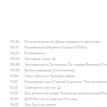
05:35
Русь изначальная (День народного единства)
06:10
Музеемания (Музей истории ГУЛАГа)
06:25
Биомеханик
07:00
Застава в горах
08:45
Экспедиция в Лотошино. По следам Великой От
09:50
Война народная (Ополчение)
10:50
Чума. Хроники Третьего рейха
11:20
Культурный шок (Сергей Скрипка: "Мы не подниме
12:25
Свинарка и пастух
13:55
Дни воинской славы. Контрнаступление под Мо
14:50
ДНК России (Символы России)
15:25
Это Русская земля