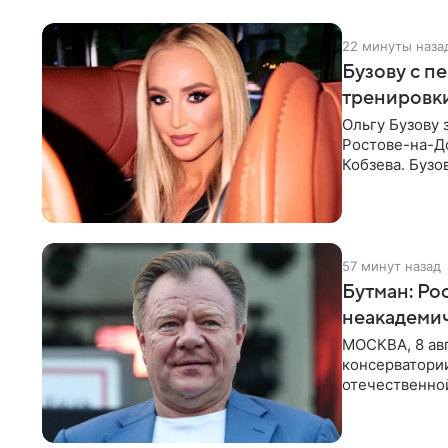
22 минуты наза
Бузову с п
тренировки
Ольгу Бузову 
Ростове-на-До
Кобзева. Бузо
утром,
57 минут назад
Бутман: Ро
неакадеми
МОСКВА, 8 авг
консерватори
отечественной
исполнителей