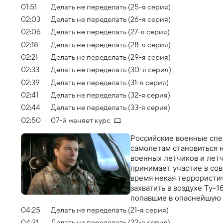
01:51
Делать не переделать (25-я серия)
02:03
Делать не переделать (26-я серия)
02:06
Делать не переделать (27-я серия)
02:18
Делать не переделать (28-я серия)
02:21
Делать не переделать (29-я серия)
02:33
Делать не переделать (30-я серия)
02:39
Делать не переделать (31-я серия)
02:41
Делать не переделать (32-я серия)
02:44
Делать не переделать (33-я серия)
02:50
07-й меняет курс
Российские военные спе
самолетам становиться 
военных летчиков и лет
принимает участие в сов
время некая террористич
захватить в воздухе Ту-
попавшие в опаснейшую 
сорвать планы преступн
04:25
Делать не переделать (21-я серия)
04:31
Делать не переделать (22-я серия)