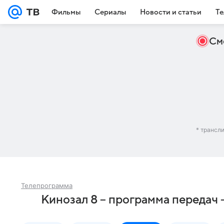
Фильмы
Сериалы
Новости и статьи
Те
См
* трансл
Телепрограмма
Кинозал 8 – программа передач 