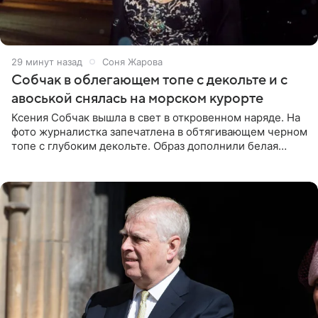
29 минут назад
Соня Жарова
Собчак в облегающем топе с декольте и с
авоськой снялась на морском курорте
Ксения Собчак вышла в свет в откровенном наряде. На
фото журналистка запечатлена в обтягивающем черном
топе с глубоким декольте. Образ дополнили белая
юбка-миди, вьетнамки на платформе и соломенная
шляпа.