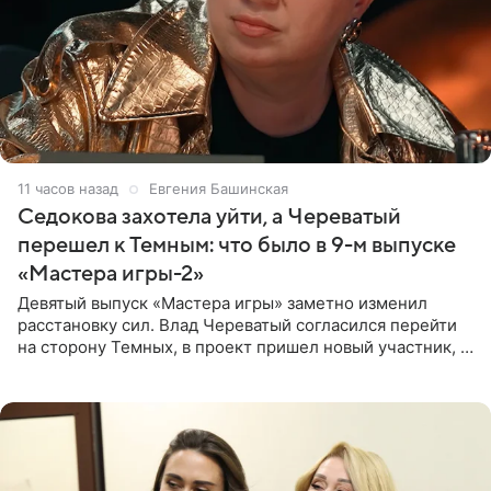
11 часов назад
Евгения Башинская
Седокова захотела уйти, а Череватый
перешел к Темным: что было в 9-м выпуске
«Мастера игры-2»
Девятый выпуск «Мастера игры» заметно изменил
расстановку сил. Влад Череватый согласился перейти
на сторону Темных, в проект пришел новый участник, а
Курбан Омаров и Анна Седокова оказались под таким
давлением.