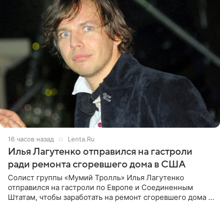
16 часов назад
Lenta.Ru
Илья Лагутенко отправился на гастроли
ради ремонта сгоревшего дома в США
Солист группы «Мумий Тролль» Илья Лагутенко
отправился на гастроли по Европе и Соединенным
Штатам, чтобы заработать на ремонт сгоревшего дома в
Калифорнии. Об этом стало известно Telegram-каналу
Shot. В рамках