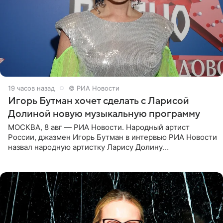
19 часов назад
© РИА Новости
Игорь Бутман хочет сделать с Ларисой
Долиной новую музыкальную программу
МОСКВА, 8 авг — РИА Новости. Народный артист
России, джазмен Игорь Бутман в интервью РИА Новости
назвал народную артистку Ларису Долину
великолепной певицей и рассказал о желании сделать с
ней новую совместную