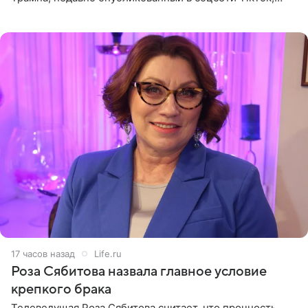
остался без звуковой дорожки в виде песни August
(«Август») американской
17 часов назад
Life.ru
Роза Сябитова назвала главное условие
крепкого брака
Телеведущая Роза Сябитова считает, что прочность