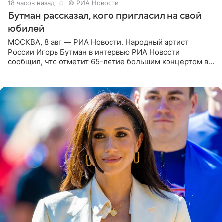
18 часов назад
© РИА Новости
Бутман рассказал, кого пригласил на свой
юбилей
МОСКВА, 8 авг — РИА Новости. Народный артист
России Игорь Бутман в интервью РИА Новости
сообщил, что отметит 65-летие большим концертом в
Кремлевском дворце, а вместе с ним на сцену выйдут
его друзья —