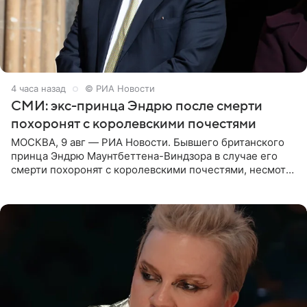
4 часа назад
© РИА Новости
СМИ: экс-принца Эндрю после смерти
похоронят с королевскими почестями
МОСКВА, 9 авг — РИА Новости. Бывшего британского
принца Эндрю Маунтбеттена-Виндзора в случае его
смерти похоронят с королевскими почестями, несмотря
на лишение всех титулов, сообщает Daily Mail со
ссылкой на