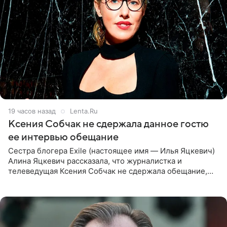
19 часов назад
Lenta.Ru
Ксения Собчак не сдержала данное гостю
ее интервью обещание
Сестра блогера Exile (настоящее имя — Илья Яцкевич)
Алина Яцкевич рассказала, что журналистка и
телеведущая Ксения Собчак не сдержала обещание,
которое дала ему во время интервью с ним. Об этом она
заявила в