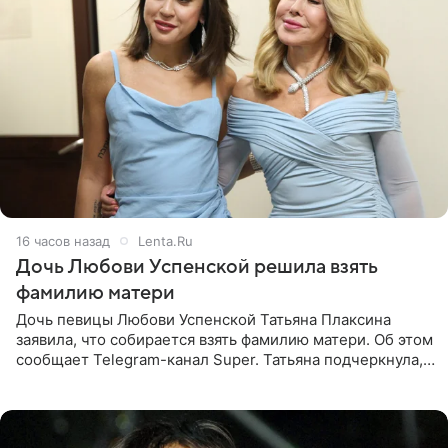
16 часов назад
Lenta.Ru
Дочь Любови Успенской решила взять
фамилию матери
Дочь певицы Любови Успенской Татьяна Плаксина
заявила, что собирается взять фамилию матери. Об этом
сообщает Telegram-канал Super. Татьяна подчеркнула,
что приняла решение о смене фамилии, поскольку
именно от