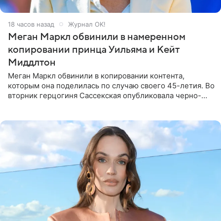
18 часов назад
Журнал OK!
Меган Маркл обвинили в намеренном
копировании принца Уильяма и Кейт
Миддлтон
Меган Маркл обвинили в копировании контента,
которым она поделилась по случаю своего 45-летия. Во
вторник герцогиня Сассекская опубликовала черно-
белую фотографию, на которой она прыгает в бассейн с
воздушными