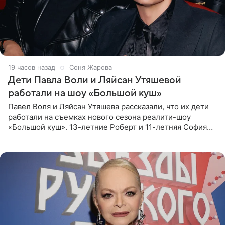
19 часов назад
Соня Жарова
Дети Павла Воли и Ляйсан Утяшевой
работали на шоу «Большой куш»
Павел Воля и Ляйсан Утяшева рассказали, что их дети
работали на съемках нового сезона реалити-шоу
«Большой куш». 13-летние Роберт и 11-летняя София
отправились вместе с родителями в Таиланд и успели
поработать