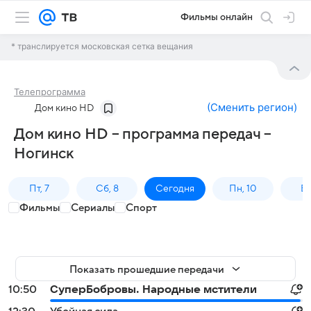
Фильмы онлайн
* транслируется московская сетка вещания
Телепрограмма
(
Сменить регион
)
Дом кино HD
Дом кино HD – программа передач –
Ногинск
Пт, 7
Сб, 8
Сегодня
Пн, 10
Вт,
Фильмы
Сериалы
Спорт
Показать прошедшие передачи
10:50
СуперБобровы. Народные мстители