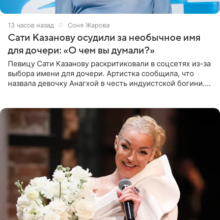
13 часов назад
Соня Жарова
Сати Казанову осудили за необычное имя
для дочери: «О чем вы думали?»
Певицу Сати Казанову раскритиковали в соцсетях из-за
выбора имени для дочери. Артистка сообщила, что
назвала девочку Анагхой в честь индуистской богини.
При этом исполнительница скрывала это имя от
поклонников