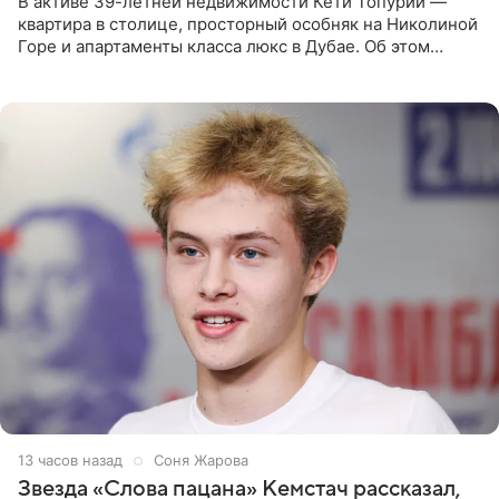
В активе 39-летней недвижимости Кети Топурии —
квартира в столице, просторный особняк на Николиной
Горе и апартаменты класса люкс в Дубае. Об этом
сообщает Telegram-канал «Звездач» в рубрике «По
домам». По
13 часов назад
Соня Жарова
Звезда «Слова пацана» Кемстач рассказал,