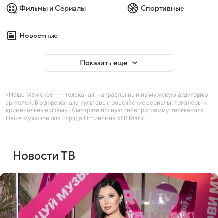
Фильмы и Сериалы
Спортивные
Новостные
Показать еще
«Наше Мужское» — телеканал, направленный на мужскую аудиторию
зрителей. В эфире канала культовые российские сериалы, триллеры и
криминальные драмы. Смотрите полную телепрограмму телеканала
Наше мужское для города Ногинск на «ТВ Mail».
Новости ТВ