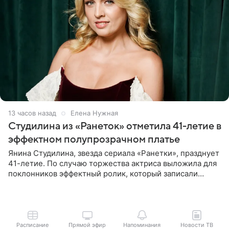
13 часов назад
Елена Нужная
Студилина из «Ранеток» отметила 41-летие в
эффектном полупрозрачном платье
Янина Студилина, звезда сериала «Ранетки», празднует
41-летие. По случаю торжества актриса выложила для
поклонников эффектный ролик, который записали
прошлой ночью. В кадре артистка предстала в
вечернем
Расписание
Прямой эфир
Напоминания
Новости ТВ