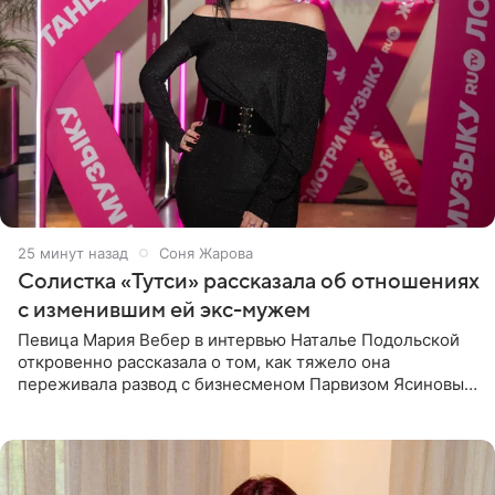
25 минут назад
Соня Жарова
Солистка «Тутси» рассказала об отношениях
с изменившим ей экс-мужем
Певица Мария Вебер в интервью Наталье Подольской
откровенно рассказала о том, как тяжело она
переживала развод с бизнесменом Парвизом Ясиновым.
Артистка призналась, что измена бывшего супруга стала
для нее