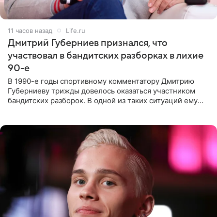
11 часов назад
Life.ru
Дмитрий Губерниев признался, что
участвовал в бандитских разборках в лихие
90-е
В 1990-е годы спортивному комментатору Дмитрию
Губерниеву трижды довелось оказаться участником
бандитских разборок. В одной из таких ситуаций ему
выдали тяжелый предмет и приказали вступить в драку,
однако он