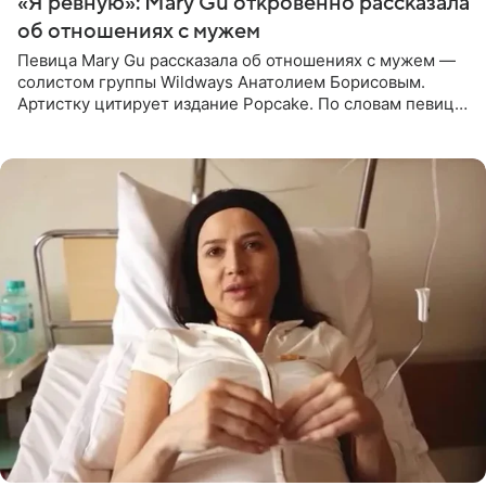
«Я ревную»: Mary Gu откровенно рассказала
об отношениях с мужем
Певица Mary Gu рассказала об отношениях с мужем —
солистом группы Wildways Анатолием Борисовым.
Артистку цитирует издание Popcake. По словам певицы,
залог любви — это принять недостатки другого
человека. Также