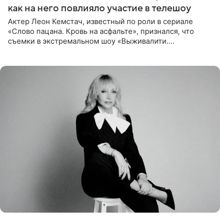
как на него повлияло участие в телешоу
Актер Леон Кемстач, известный по роли в сериале
«Слово пацана. Кровь на асфальте», признался, что
съемки в экстремальном шоу «Выживалити.
Наследники» кардинально повлияли на его образ жизни.
Подробностями он