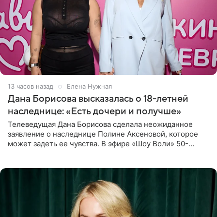
13 часов назад
Елена Нужная
Дана Борисова высказалась о 18-летней
наследнице: «Есть дочери и получше»
Телеведущая Дана Борисова сделала неожиданное
заявление о наследнице Полине Аксеновой, которое
может задеть ее чувства. В эфире «Шоу Воли» 50-
летняя знаменитость откровенно призналась, что не
считает свою дочь