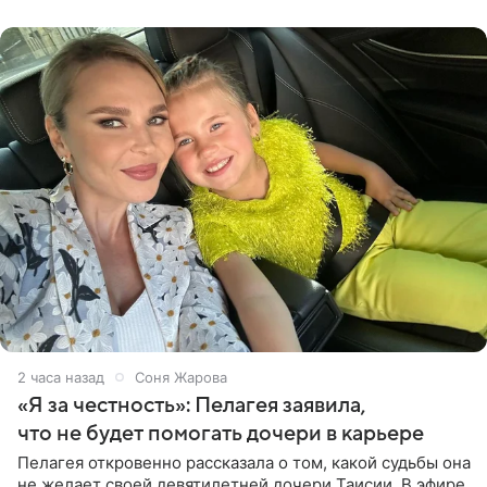
от партнера больше
2 часа назад
Соня Жарова
«Я за честность»: Пелагея заявила,
что не будет помогать дочери в карьере
Пелагея откровенно рассказала о том, какой судьбы она
не желает своей девятилетней дочери Таисии. В эфире