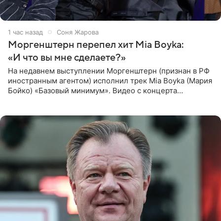
1 час назад
Соня Жарова
Моргенштерн перепел хит Mia Boyka:
«И что вы мне сделаете?»
На недавнем выступлении Моргенштерн (признан в РФ
иностранным агентом) исполнил трек Mia Boyka (Мария
Бойко) «Базовый минимум». Видео с концерта
опубликовала Алена Жигалова в своем Telegram-
канале. «Доброе утро