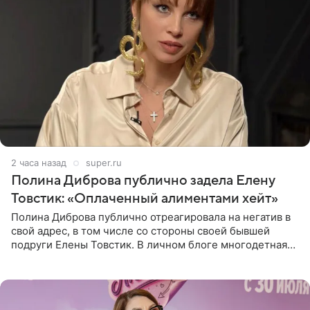
2 часа назад
super.ru
Полина Диброва публично задела Елену
Товстик: «Оплаченный алиментами хейт»
Полина Диброва публично отреагировала на негатив в
свой адрес, в том числе со стороны своей бывшей
подруги Елены Товстик. В личном блоге многодетная
мама дала понять, что считает экс‑супругу Романа
Товстика