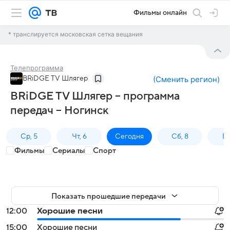
Фильмы онлайн
* транслируется московская сетка вещания
Телепрограмма
BRiDGE TV Шлягер
(
Сменить регион
)
BRiDGE TV Шлягер – программа
передач – Ногинск
Ср, 5
Чт, 6
Сегодня
Сб, 8
Вс
Фильмы
Сериалы
Спорт
Показать прошедшие передачи
12:00
Хорошие песни
15:00
Хорошие песни