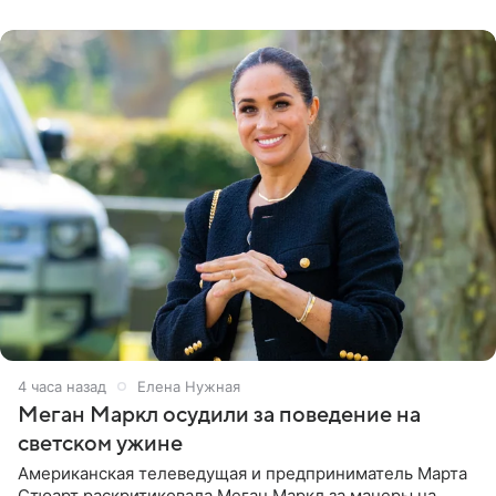
центра СК в личном блоге. В
4 часа назад
Елена Нужная
Меган Маркл осудили за поведение на
светском ужине
Американская телеведущая и предприниматель Марта
Стюарт раскритиковала Меган Маркл за манеры на