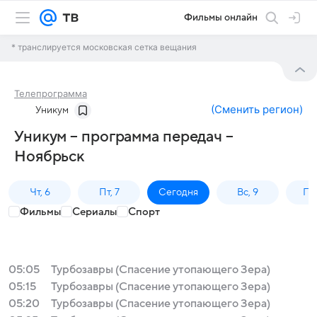
Фильмы онлайн
* транслируется московская сетка вещания
Телепрограмма
(
Сменить регион
)
Уникум
Уникум – программа передач –
Ноябрьск
Чт, 6
Пт, 7
Сегодня
Вс, 9
Пн,
Фильмы
Сериалы
Спорт
05:05
Турбозавры (Спасение утопающего Зера)
05:15
Турбозавры (Спасение утопающего Зера)
05:20
Турбозавры (Спасение утопающего Зера)