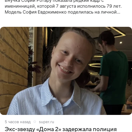
Внучка Софии Ротару показала редкий кадр с
именинницей, которой 7 августа исполнилось 79 лет.
Модель София Евдокименко поделилась на личной
странице в социальной сети фотографией знаменитой
бабушки. На снимке
5 часов назад
super.ru
Экс‑звезду «Дома 2» задержала полиция