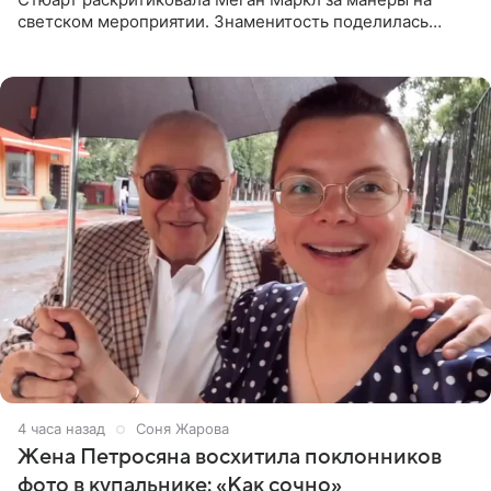
светском мероприятии. Знаменитость поделилась
деталями личной встречи с герцогиней Сассекской,
пишет PageSix. По
4 часа назад
Соня Жарова
Жена Петросяна восхитила поклонников
фото в купальнике: «Как сочно»