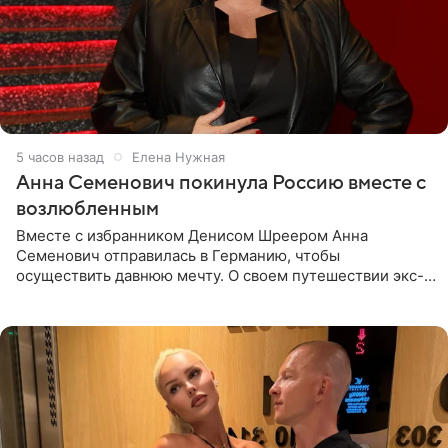
5 часов назад
Елена Нужная
Анна Семенович покинула Россию вместе с
возлюбленным
Вместе с избранником Денисом Шреером Анна
Семенович отправилась в Германию, чтобы
осуществить давнюю мечту. О своем путешествии экс-
солистка «Блестящих» рассказала поклонникам на
личной странице в социальной