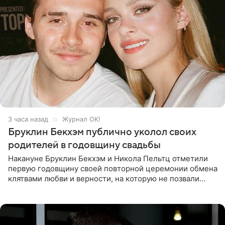
3 часа назад
Журнал OK!
Бруклин Бекхэм публично уколол своих
родителей в годовщину свадьбы
Накануне Бруклин Бекхэм и Никола Пельтц отметили
первую годовщину своей повторной церемонии обмена
клятвами любви и верности, на которую не позвали
никого из клана Бекхэм. По словам инсайдеров, пара
считает это