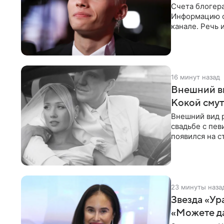
Счета блогер
Информацию о
канале. Речь 
разбирательст
16 минут назад
Внешний ви
Кокой смут
Внешний вид 
свадьбе с пев
появился на с
признанной
23 минуты наза
Звезда «Ур
«Можете д