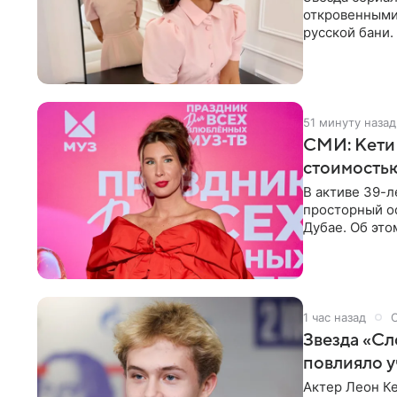
откровенными 
русской бани.
компании
51 минуту назад
СМИ: Кети
стоимость
В активе 39-л
просторный ос
Дубае. Об это
домам». По
1 час назад
Звезда «Сл
повлияло у
Актер Леон Ке