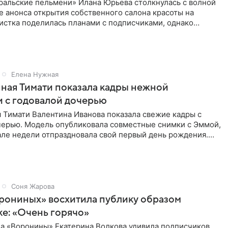
ральские пельмени» Илана Юрьева столкнулась с волной
е анонса открытия собственного салона красоты на
истка поделилась планами с подписчиками, однако
ики
Елена Нужная
ная Тимати показала кадры нежной
 с годовалой дочерью
 Тимати Валентина Иванова показала свежие кадры с
черью. Модель опубликовала совместные снимки с Эммой,
але недели отпраздновала свой первый день рождения.
ь в
Соня Жарова
рониных» восхитила публику образом
ке: «Очень горячо»
ла «Воронины» Екатерина Волкова удивила подписчиков