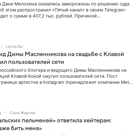
а Дани Милохина оказались заморожены по решению суда.
б этом распространил «Пятый канал» в своем Telegram-
идет о сумме в 407,2 тыс. рублей. Причиной
ва стал
Lenta.Ru
д Димы Масленникова на свадьбе с Клавой
ил пользователей сети
российского блогера и ведущего Димы Масленникова на
ицей Клавой Кокой смутил пользователей сети. Пост
транице артистки в Instagram (принадлежит компании Meta,
д
Соня Жарова
альских пельменей» ответила хейтерам:
аже бить меня»