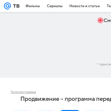
Фильмы
Сериалы
Новости и статьи
Те
См
* трансл
Телепрограмма
Продвижение – программа перед