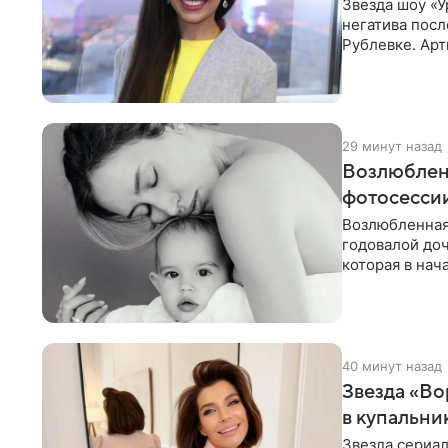
Звезда шоу «У
негатива посл
Рублевке. Арт
реакция публ
29 минут назад
Возлюблен
фотосессии
Возлюбленная
годовалой до
которая в нач
Фото появилис
40 минут назад
Звезда «Во
в купальни
Звезда сериа