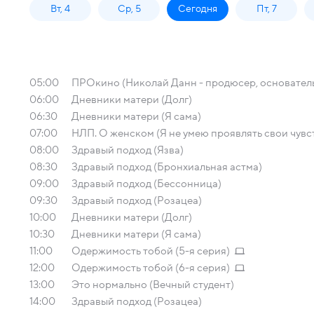
Вт, 4
Ср, 5
Сегодня
Пт, 7
05:00
ПРОкино (Николай Данн - продюсер, основатель
06:00
Дневники матери (Долг)
06:30
Дневники матери (Я сама)
07:00
НЛП. О женском (Я не умею проявлять свои чувс
08:00
Здравый подход (Язва)
08:30
Здравый подход (Бронхиальная астма)
09:00
Здравый подход (Бессонница)
09:30
Здравый подход (Розацеа)
10:00
Дневники матери (Долг)
10:30
Дневники матери (Я сама)
11:00
Одержимость тобой (5-я серия)
12:00
Одержимость тобой (6-я серия)
13:00
Это нормально (Вечный студент)
14:00
Здравый подход (Розацеа)