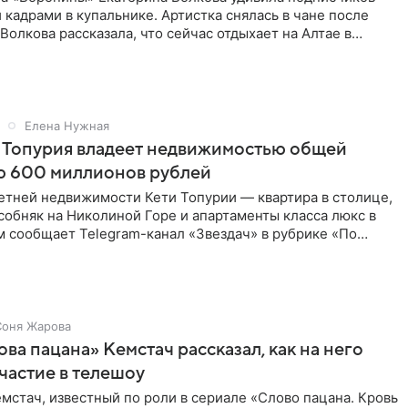
кадрами в купальнике. Артистка снялась в чане после
 Волкова рассказала, что сейчас отдыхает на Алтае в
Елена Нужная
 Топурия владеет недвижимостью общей
ю 600 миллионов рублей
етней недвижимости Кети Топурии — квартира в столице,
обняк на Николиной Горе и апартаменты класса люкс в
м сообщает Telegram-канал «Звездач» в рубрике «По
Соня Жарова
ова пацана» Кемстач рассказал, как на него
частие в телешоу
мстач, известный по роли в сериале «Слово пацана. Кровь