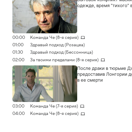
одежде, время "тихого"
00:00
Команда Че (8-я серия)
01:00
Здравый подход (Розацеа)
01:30
Здравый подход (Бессонница)
02:00
За твоими пределами (8-я серия)
После драки в тюрьме Д
предоставив Лонгории до
в ее смерти
03:00
Команда Че (7-я серия)
04:00
Команда Че (8-я серия)