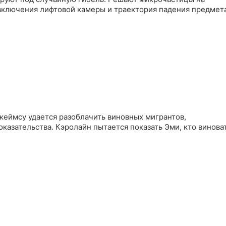
 включения лифтовой камеры и траектория падения предмет
жеймсу удается разоблачить виновных мигрантов,
казательства. Кэролайн пытается показать Эми, кто винова