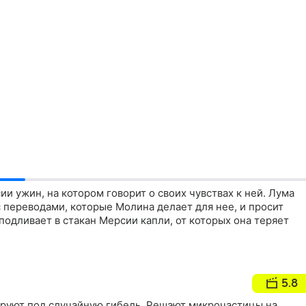
и ужин, на котором говорит о своих чувствах к ней. Лума
 с переводами, которые Молина делает для нее, и просит
одливает в стакан Мерсии капли, от которых она теряет
5.8
руют под случайную гибель. Решают микрочастицы на