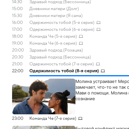
14:30
Здравый подход (Бессонница)
15:00
Дневники матери (Долг)
15:30
Дневники матери (Я сама)
16:00
Одержимость тобой (5-я серия)
17:00
Одержимость тобой (6-я серия)
18:00
Команда Че (5-я серия)
19:00
Команда Че (6-я серия)
20:00
Здравый подход (Розацеа)
20:30
Здравый подход (Бессонница)
21:00
Одержимость тобой (7-я серия)
22:00
Одержимость тобой (8-я серия)
Молина устраивает Мерси
замечает, что-то не так
Мави о помощи. Молина п
сознание
23:00
Команда Че (7-я серия)
Бытовой конфликт маски