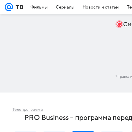
Фильмы
Сериалы
Новости и статьи
Те
См
* трансл
Телепрограмма
PRO Business – программа перед