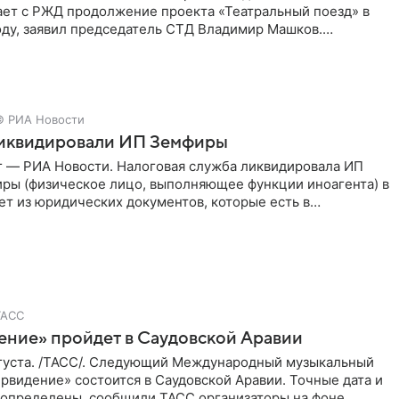
ает с РЖД продолжение проекта «Театральный поезд» в
ду, заявил председатель СТД Владимир Машков.
ссии Владимир
© РИА Новости
ликвидировали ИП Земфиры
г — РИА Новости. Налоговая служба ликвидировала ИП
ры (физическое лицо, выполняющее функции иноагента) в
ет из юридических документов, которые есть в
и РИА
ТАСС
ение» пройдет в Саудовской Аравии
густа. /ТАСС/. Следующий Международный музыкальный
рвидение» состоится в Саудовской Аравии. Точные дата и
 определены, сообщили ТАСС организаторы на фоне