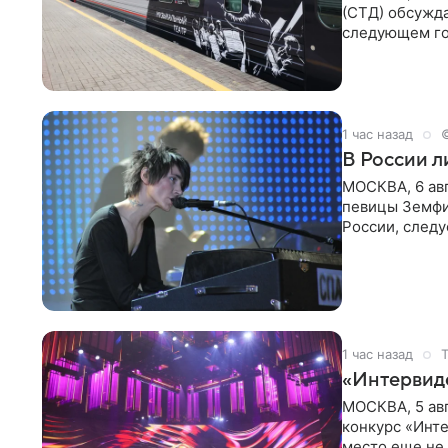
(СТД) обсужд
следующем го
Президент Ро
1 час назад
В России 
МОСКВА, 6 ав
певицы Земфи
России, следу
распоряжени
1 час назад
«Интервид
МОСКВА, 5 ав
конкурс «Инте
место еще не