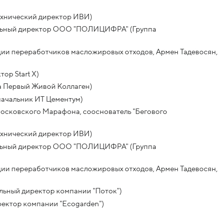
ехнический директор ИВИ)
альный директор ООО "ПОЛИЦИФРА" (Группа
ации переработчиков масложировых отходов, Армен Тадевосян,
ор Start X)
а Первый Живой Коллаген)
начальник ИТ Цементум)
Московского Марафона, сооснователь "Бегового
ехнический директор ИВИ)
альный директор ООО "ПОЛИЦИФРА" (Группа
ации переработчиков масложировых отходов, Армен Тадевосян,
альный директор компании "Поток")
ректор компании "Ecogarden")