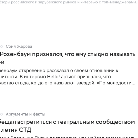
 обзоры российского и зарубежного рынков и интервью с топ-менеджерами
Соня Жарова
Розенбаум признался, что ему стыдно называть
ой
зенбаум откровенно рассказал о своем отношении к
нитости. В интервью Hello! артист признался, что
вство стыда, когда его называют звездой. «По молодости я
ни
Аргументы и факты
ещал встретиться с театральным сообществом
0-летия СТД