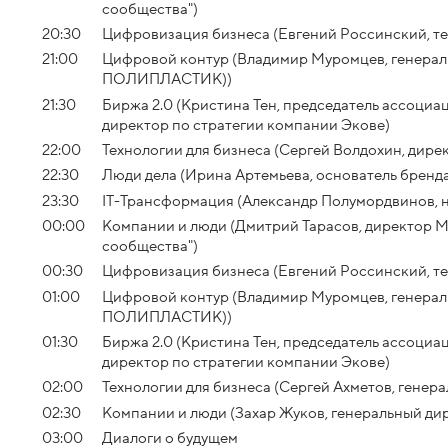
сообщества")
20:30
Цифровизация бизнеса (Евгений Россинский, т
21:00
Цифровой контур (Владимир Муромцев, генер
ПОЛИПЛАСТИК))
21:30
Биржа 2.0 (Кристина Тен, председатель ассоци
директор по стратегии компании Экове)
22:00
Технологии для бизнеса (Сергей Волдохин, директ
22:30
Люди дела (Ирина Артемьева, основатель бренд
23:30
IT-Трансформация (Александр Полумордвинов, 
00:00
Компании и люди (Дмитрий Тарасов, директор 
сообщества")
00:30
Цифровизация бизнеса (Евгений Россинский, т
01:00
Цифровой контур (Владимир Муромцев, генер
ПОЛИПЛАСТИК))
01:30
Биржа 2.0 (Кристина Тен, председатель ассоци
директор по стратегии компании Экове)
02:00
Технологии для бизнеса (Сергей Ахметов, генер
02:30
Компании и люди (Захар Жуков, генеральный ди
03:00
Диалоги о будущем