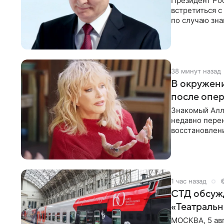
Президент Ро
встретиться с
по случаю зна
В этом
38 минут назад
В окружени
после опе
Знакомый Алл
недавно перен
восстановлени
сможет вести
1 час назад
СТД обсуж
«Театральн
МОСКВА, 5 ав