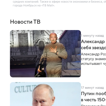
средних компаний. Также в эфире новости экономики и бизнеса,
города Ноябрьск на «ТВ Mail».
Новости ТВ
1 минуту назад
Александр 
себя звезд
Александр Ро
статусу знаме
испытывает чу
как‑то по пья
17 минут назад
Путин пооб
в честь 15