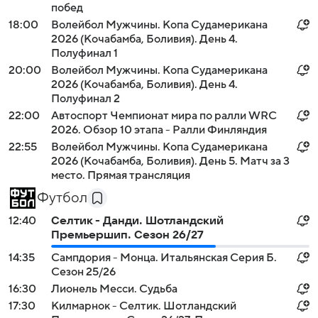
побед
18:00
Волейбол Мужчины. Копа Судамерикана
2026 (Кочабамба, Боливия). День 4.
Полуфинал 1
20:00
Волейбол Мужчины. Копа Судамерикана
2026 (Кочабамба, Боливия). День 4.
Полуфинал 2
22:00
Автоспорт Чемпионат мира по ралли WRC
2026. Обзор 10 этапа - Ралли Финляндия
22:55
Волейбол Мужчины. Копа Судамерикана
2026 (Кочабамба, Боливия). День 5. Матч за 3
место. Прямая трансляция
Футбол
12:40
Селтик - Данди. Шотландский
Премьершип. Сезон 26/27
14:35
Сампдория - Монца. Итальянская Серия Б.
Сезон 25/26
16:30
Лионель Месси. Судьба
17:30
Килмарнок - Селтик. Шотландский