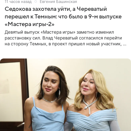
11 часов назад
Евгения Башинская
Седокова захотела уйти, а Череватый
перешел к Темным: что было в 9-м выпуске
«Мастера игры-2»
Девятый выпуск «Мастера игры» заметно изменил
расстановку сил. Влад Череватый согласился перейти
на сторону Темных, в проект пришел новый участник, а
Курбан Омаров и Анна Седокова оказались под таким
давлением.