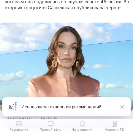
которым она поделилась по случаю своего 45-летия. Во
вторник герцогиня Сассекская опубликовала черно-
белую фотографию, на которой она прыгает в бассейн с
воздушными
Используем
технологии рекомендаций
18 часов назад
Lenta.Ru
Алену Водонаеву оштрафовали в США
Расписание
Прямой эфир
Напоминания
Новости ТВ