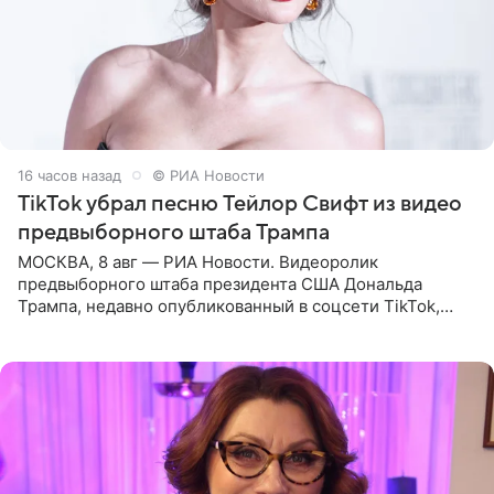
16 часов назад
© РИА Новости
TikTok убрал песню Тейлор Свифт из видео
предвыборного штаба Трампа
МОСКВА, 8 авг — РИА Новости. Видеоролик
предвыборного штаба президента США Дональда
Трампа, недавно опубликованный в соцсети TikTok,
остался без звуковой дорожки в виде песни August
(«Август») американской