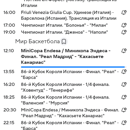
Италии
16:00
Friuli Venezia Giulia Cup. Удинезе (Италия) -
Барселона (Испания). Трансляция из Италии
17:00
Чемпионат Италии. "Болонья" - "Милан"
19:00
Чемпионат Италии. "Дженоа" - "Наполи"
Мир Баскетбола
12:10
MiniCopa Endesa / Миникопа Эндеса -
Финал. "Реал Мадрид" - "Кахасьете
Канариас"
13:55
86-й Кубок Короля Испании - Финал. "Реал" -
"Барса"
16:20
86-й Кубок Короля Испании - 1/4 финала.
"Ховентуд" - "Тенерифе"
18:25
86-й Кубок Короля Испании - 1/4 финала.
"Валенсия" - "Мурсия"
20:30
MiniCopa Endesa / Миникопа Эндеса - Финал.
"Реал Мадрид" - "Кахасьете Канариас"
22:15
86-й Кубок Короля Испании - Финал. "Реал" -
"Барса"