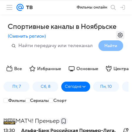
Фильмы онлайн
Спортивные каналы в Ноябрьске
(
Сменить регион
)
Найти
Все
Избранные
Основные
Централ
Пт, 7
Сб, 8
Сегодня
Пн, 10
В
Фильмы
Сериалы
Спорт
МАТЧ! Премьер
13:30
Альфа-Банк Российская Премьер-Лига.