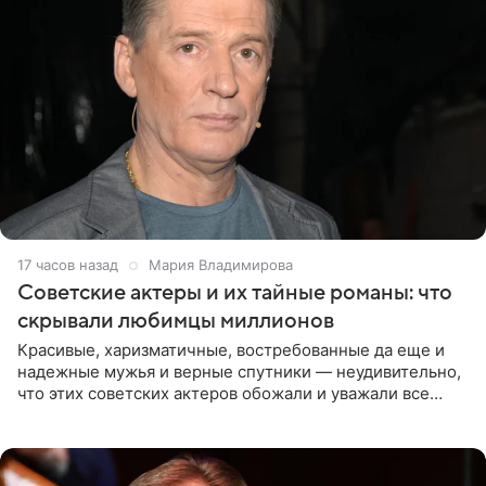
17 часов назад
Мария Владимирова
Советские актеры и их тайные романы: что
скрывали любимцы миллионов
Красивые, харизматичные, востребованные да еще и
надежные мужья и верные спутники — неудивительно,
что этих советских актеров обожали и уважали все
женщины большой страны, и наверняка не раз ставили
их в