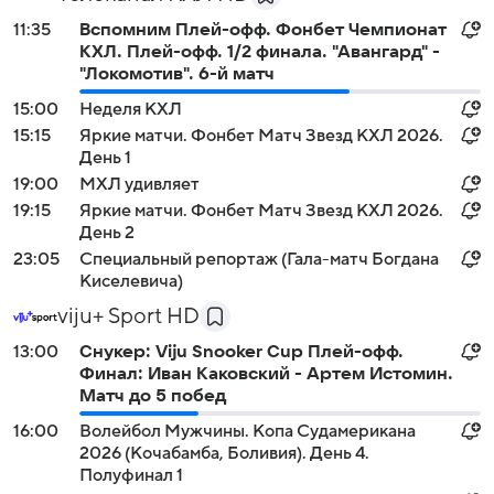
11:35
Вспомним Плей-офф. Фонбет Чемпионат
КХЛ. Плей-офф. 1/2 финала. "Авангард" -
"Локомотив". 6-й матч
15:00
Неделя КХЛ
15:15
Яркие матчи. Фонбет Матч Звезд КХЛ 2026.
День 1
19:00
МХЛ удивляет
19:15
Яркие матчи. Фонбет Матч Звезд КХЛ 2026.
День 2
23:05
Специальный репортаж (Гала-матч Богдана
Киселевича)
viju+ Sport HD
13:00
Снукер: Viju Snooker Cup Плей-офф.
Финал: Иван Каковский - Артем Истомин.
Матч до 5 побед
16:00
Волейбол Мужчины. Копа Судамерикана
2026 (Кочабамба, Боливия). День 4.
Полуфинал 1