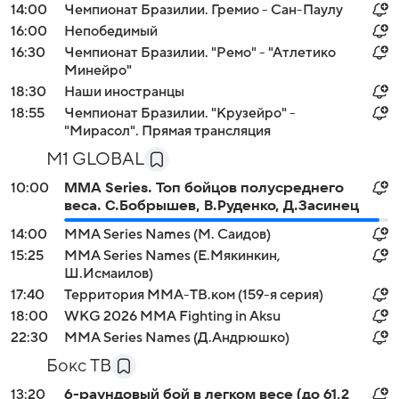
14:00
Чемпионат Бразилии. Гремио - Сан-Паулу
16:00
Непобедимый
16:30
Чемпионат Бразилии. "Ремо" - "Атлетико
Минейро"
18:30
Наши иностранцы
18:55
Чемпионат Бразилии. "Крузейро" -
"Мирасол". Прямая трансляция
M1 GLOBAL
10:00
MMA Series. Топ бойцов полусреднего
веса. С.Бобрышев, В.Руденко, Д.Засинец
14:00
MMA Series Names (М. Саидов)
15:25
MMA Series Names (Е.Мякинкин,
Ш.Исмаилов)
17:40
Территория ММА-ТВ.ком (159-я серия)
18:00
WKG 2026 ММА Fighting in Aksu
22:30
MMA Series Names (Д.Андрюшко)
Бокс ТВ
13:20
6-раундовый бой в легком весе (до 61,2