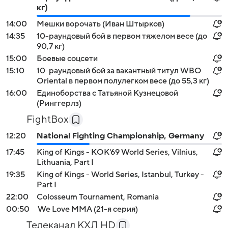
кг)
14:00
Мешки ворочать (Иван Штырков)
14:35
10-раундовый бой в первом тяжелом весе (до
90,7 кг)
15:00
Боевые соцсети
15:10
10-раундовый бой за вакантный титул WBO
Oriental в первом полулегком весе (до 55,3 кг)
16:00
Единоборства с Татьяной Кузнецовой
(Ринггерлз)
FightBox
12:20
National Fighting Championship, Germany
17:45
King of Kings - KOK'69 World Series, Vilnius,
Lithuania, Part I
19:35
King of Kings - World Series, Istanbul, Turkey -
Part I
22:00
Colosseum Tournament, Romania
00:50
We Love MMA (21-я серия)
Телеканал КХЛ HD