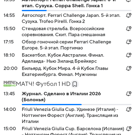
этап. Сузука. Coppa Shell. Гонка 1
14:55
Автоспорт. Ferrari Challenge Japan. 5-й этап.
Сузука. Trofeo Pirelli. Гонка 2
15:50
Стендовая стрельба. Всероссийские
соревнования. Скит. Пара смешанная
17:15
Обзор гоночной серии Ferrari Challenge
Europe. 5-й этап. Портимао
18:10
Баскетбол. Кубок Австралии. Финал.
Аделаида- Нью Зиланд Брейкерс
20:00
Бильярд. Кубок Мира. 4-й Кубок Главы
Екатеринбурга. Финал. Мужчины
МАТЧ! Футбол 1 HD
13:45
Журнал. Сделано в Италии 2026
(Болонья)
14:00
Friuli Venezia Giulia Cup. Удинезе (Италия) -
Ноттингем Форест (Англия). Трансляция из
Италии
15:00
Friuli Venezia Giulia Cup. Барселона (Испания)
- Ноттингем Форест (Англия). Трансляция из