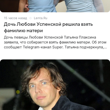
15 часов назад
Lenta.Ru
Дочь Любови Успенской решила взять
фамилию матери
Дочь певицы Любови Успенской Татьяна Плаксина
заявила, что собирается взять фамилию матери. Об этом
сообщает Telegram-канал Super. Татьяна подчеркнула,
что приняла решение о смене фамилии, поскольку
именно от