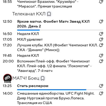
18:55
Чемпионат Бразилии. "Крузейро" -
"Мирасол". Прямая трансляция
Телеканал КХЛ
12:50
Яркие матчи. Фонбет Матч Звезд КХЛ
2026. День 2
16:50
Неделя КХЛ
17:05
МХЛ удивляет
17:20
Лучшие клубы. КХЛ (Фонбет Чемпионат КХЛ.
СКА -"Динамо" (Минск))
19:45
Неделя КХЛ
20:00
Вспомним Плей-офф. Фонбет Чемпионат
КХЛ. Плей-офф. 1/2 финала. "Локомотив" -
"Авангард". 7-й матч
МАТЧ! Боец
13:25
Стать реслером
14:00
Смешанные единоборства. UFC Fight Night.
Дияр Нургожай против Бруно Лопеса.
Трансляция из США