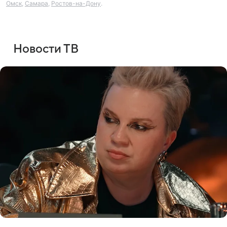
Омск
,
Самара
,
Ростов-на-Дону
.
Новости ТВ