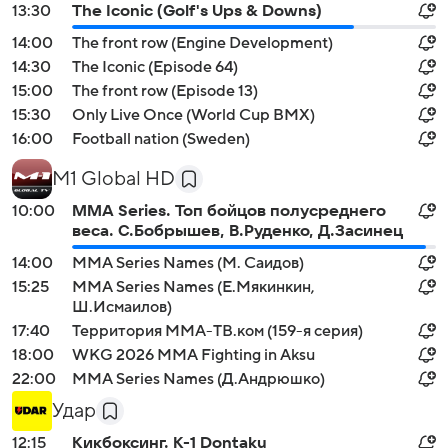
13:30
The Iconic (Golf's Ups & Downs)
14:00
The front row (Engine Development)
14:30
The Iconic (Episode 64)
15:00
The front row (Episode 13)
15:30
Only Live Once (World Cup BMX)
16:00
Football nation (Sweden)
M1 Global HD
10:00
MMA Series. Топ бойцов полусреднего
веса. С.Бобрышев, В.Руденко, Д.Засинец
14:00
MMA Series Names (М. Саидов)
15:25
MMA Series Names (Е.Мякинкин,
Ш.Исмаилов)
17:40
Территория ММА-ТВ.ком (159-я серия)
18:00
WKG 2026 ММА Fighting in Aksu
22:00
MMA Series Names (Д.Андрюшко)
Удар
12:15
Кикбоксинг. K-1 Dontaku