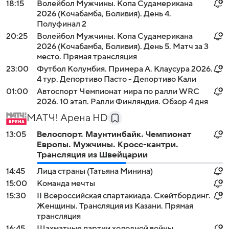
18:15
Волейбол Мужчины. Копа Судамерикана
2026 (Кочабамба, Боливия). День 4.
Полуфинал 2
20:25
Волейбол Мужчины. Копа Судамерикана
2026 (Кочабамба, Боливия). День 5. Матч за 3
место. Прямая трансляция
23:00
Футбол Колумбия. Примера А. Клаусура 2026.
4 тур. Депортиво Пасто - Депортиво Кали
01:00
Автоспорт Чемпионат мира по ралли WRC
2026. 10 этап. Ралли Финляндия. Обзор 4 дня
МАТЧ! Арена HD
13:05
Велоспорт. Маунтинбайк. Чемпионат
Европы. Мужчины. Кросс-кантри.
Трансляция из Швейцарии
14:45
Лица страны (Татьяна Минина)
15:00
Команда мечты
15:30
II Всероссийская спартакиада. Скейтбординг.
Женщины. Трансляция из Казани. Прямая
трансляция
16:45
Шахматные партии холодной войны