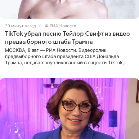
29 минут назад
© РИА Новости
TikTok убрал песню Тейлор Свифт из видео
предвыборного штаба Трампа
МОСКВА, 8 авг — РИА Новости. Видеоролик
предвыборного штаба президента США Дональда
Трампа, недавно опубликованный в соцсети TikTok,
остался без звуковой дорожки в виде песни August
(«Август») американской