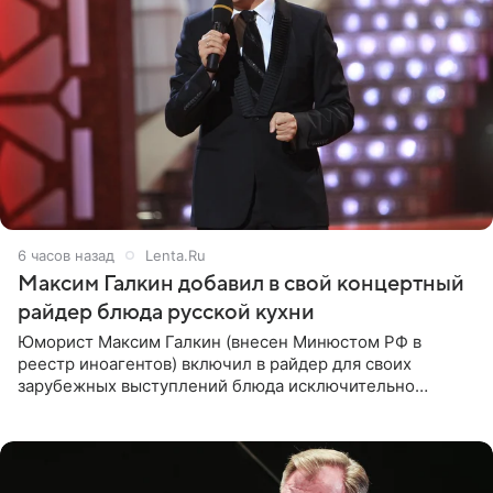
6 часов назад
Lenta.Ru
Максим Галкин добавил в свой концертный
райдер блюда русской кухни
Юморист Максим Галкин (внесен Минюстом РФ в
реестр иноагентов) включил в райдер для своих
зарубежных выступлений блюда исключительно
русской кухни. Об этом сообщает РИА Новости.
Согласно документу, в гримерную