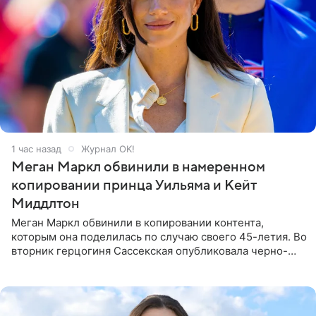
1 час назад
Журнал OK!
Меган Маркл обвинили в намеренном
копировании принца Уильяма и Кейт
Миддлтон
Меган Маркл обвинили в копировании контента,
которым она поделилась по случаю своего 45-летия. Во
вторник герцогиня Сассекская опубликовала черно-
белую фотографию, на которой она прыгает в бассейн с
воздушными