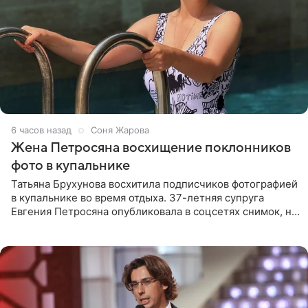
6 часов назад
Соня Жарова
Жена Петросяна восхищение поклонников
фото в купальнике
Татьяна Брухунова восхитила подписчиков фотографией
в купальнике во время отдыха. 37-летняя супруга
Евгения Петросяна опубликовала в соцсетях снимок, на
котором позирует у бассейна в белоснежном монокини
с