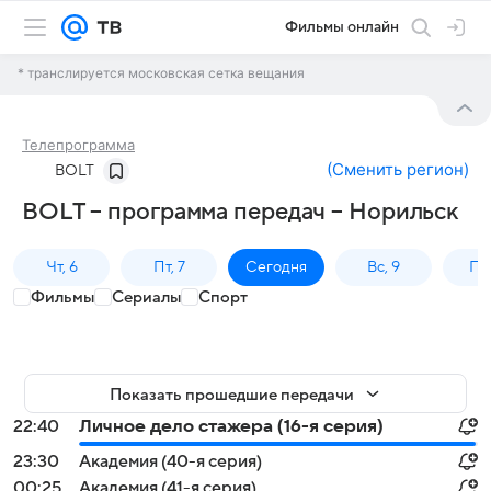
Фильмы онлайн
* транслируется московская сетка вещания
Телепрограмма
(
Сменить регион
)
BOLT
BOLT – программа передач – Норильск
Чт, 6
Пт, 7
Сегодня
Вс, 9
Пн,
Фильмы
Сериалы
Спорт
Показать прошедшие передачи
22:40
Личное дело стажера (16-я серия)
23:30
Академия (40-я серия)
00:25
Академия (41-я серия)