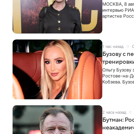
МОСКВА, 8 ав
интервью РИА
артистке Росс
первом в Рос
1 час назад
Бузову с п
тренировки
Ольгу Бузову 
Ростове-на-До
Кобзева. Бузо
утром,
2 часа назад
Бутман: Ро
неакадеми