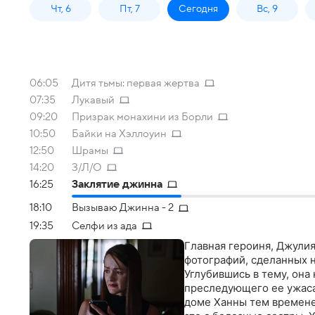
Чт, 6
Пт, 7
Сегодня
Вс, 9
06:05
Дитя тьмы: первая жертва
07:35
Лукавый
09:20
Призрак монахини из Борли
10:50
Байки на Хэллоуин
12:50
Шрамы
14:20
З/Л/О
16:25
Заклятие джинна
18:10
Вызываю Джинна - 2
19:35
Селфи из ада
Главная героиня, Джулия
фотографий, сделанных н
Углубившись в тему, она
преследующего ее ужаса 
доме Ханны тем времене