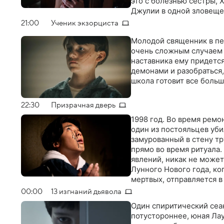
это с болезнью сестры, 
Джулии в одной зловещей
смертельной опасности
21:00
Ученик экзорциста
Молодой священник в пе
очень сложным случаем 
наставника ему придется
демонами и разобраться
школа готовит все боль
22:30
Призрачная дверь
1998 год. Во время ремо
один из постояльцев уби
замурованный в стену т
прямо во время ритуала.
явлений, никак не может
Лунного Нового года, к
мертвых, отправляется в
произошло в 1990 году
00:00
13 изгнаний дьявола
Один спиритический сеа
потустороннее, юная Ла