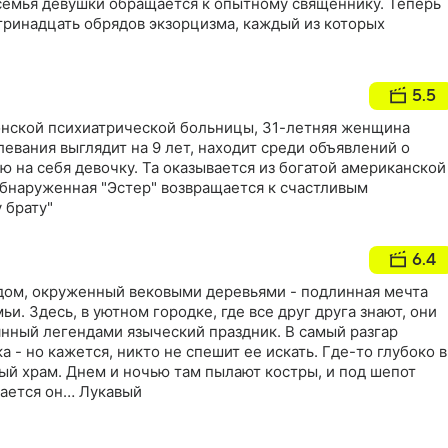
семья девушки обращается к опытному священнику. Теперь
тринадцать обрядов экзорцизма, каждый из которых
5.5
тонской психиатрической больницы, 31-летняя женщина
левания выглядит на 9 лет, находит среди объявлений о
 на себя девочку. Та оказывается из богатой американской
обнаруженная "Эстер" возвращается к счастливым
 брату"
6.4
 дом, окруженный вековыми деревьями - подлинная мечта
ьи. Здесь, в уютном городке, где все друг друга знают, они
нный легендами языческий праздник. В самый разгар
 - но кажется, никто не спешит ее искать. Где-то глубоко в
й храм. Днем и ночью там пылают костры, и под шепот
ается он… Лукавый