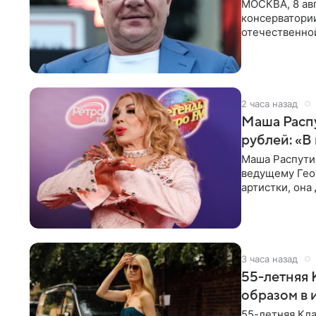
МОСКВА, 8 авг
консерватори
отечественной
исполнителей
2 часа назад
Маша Распу
рублей: «В
Маша Распути
ведущему Гео
артистки, она
себе жить,
3 часа назад
55-летняя
образом в 
55-летняя Кла