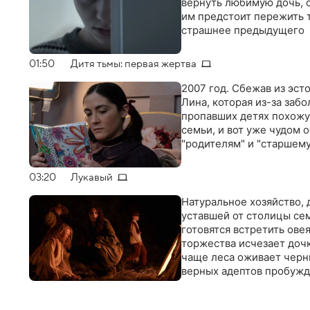
вернуть любимую дочь, 
им предстоит пережить 
страшнее предыдущего
01:50
Дитя тьмы: первая жертва
2007 год. Сбежав из эс
Лина, которая из-за забо
пропавших детях похожую
семьи, и вот уже чудом 
"родителям" и "старшему
03:20
Лукавый
Натуральное хозяйство,
уставшей от столицы сем
готовятся встретить овея
торжества исчезает дочка
чаще леса оживает черны
верных адептов пробужд