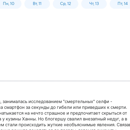
Пн, 10
Вт, 11
Ср, 12
Чт, 13
Пт, 14
, занималась исследованием "смертельных" селфи -
а смартфон за секунды до гибели или приведших к смерти.
 натыкается на нечто страшное и предпочитает скрыться от
у кузины Ханны. Но блогершу свалил внезапный недуг, а в
м стали происходить жуткие необъяснимые явления. Связа