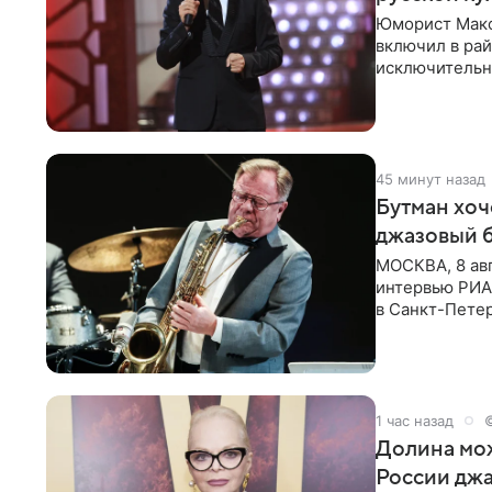
Юморист Макс
включил в ра
исключительно
документу, в
45 минут назад
Бутман хоч
джазовый 
МОСКВА, 8 ав
интервью РИА 
в Санкт-Пете
объединит дж
1 час назад
Долина мож
России джа