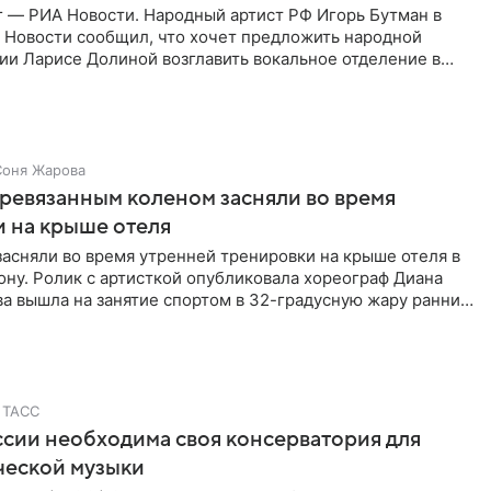
г — РИА Новости. Народный артист РФ Игорь Бутман в
 Новости сообщил, что хочет предложить народной
ии Ларисе Долиной возглавить вокальное отделение в
сии
Соня Жарова
еревязанным коленом засняли во время
 на крыше отеля
засняли во время утренней тренировки на крыше отеля в
ну. Ролик с артисткой опубликовала хореограф Диана
ва вышла на занятие спортом в 32-градусную жару ранним
ТАСС
ссии необходима своя консерватория для
ческой музыки