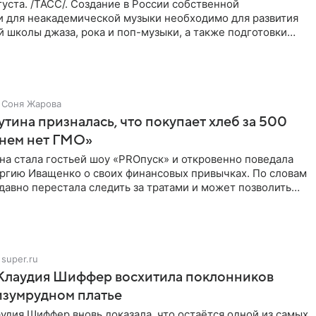
уста. /ТАСС/. Создание в России собственной
и для неакадемической музыки необходимо для развития
 школы джаза, рока и поп-музыки, а также подготовки
 мирового
Соня Жарова
тина призналась, что покупает хлеб за 500
 нем нет ГМО»
на стала гостьей шоу «PROпуск» и откровенно поведала
ргию Иващенко о своих финансовых привычках. По словам
 давно перестала следить за тратами и может позволить
super.ru
 Клаудия Шиффер восхитила поклонников
изумрудном платье
удия Шиффер вновь доказала, что остаётся одной из самых