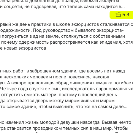
Ханна решила докопаться до правды, взломав аккаунты
 соцсети, не подозревая, что теперь сама находится в
5.3
рвый же день практики в школе экзорцистов сталкивается с
одержимости. Под руководством бывалого экзорциста-
 погрузиться в ад на земле, столкнуться с собственными
, почему одержимость распространяется как эпидемия, хотя
ше новых экзорцистов
нтных работ в заброшенном здании, где восемь лет назад
л нескольких человек и после повесился, находят
руп. А вскоре проводящая обряд очищения шаманка погибае
 Четыре года спустя ее сын, исследователь паранормальных
 отпустить смерть матери, поэтому в последний день
огда открывается дверь между миром живых и миром
 то самое здание, чтобы выяснить, что же на самом деле
нс изменил жизнь молодой девушки навсегда. Вызвав нечто
ура становится проводником темных сил в наш мир. Чтобы