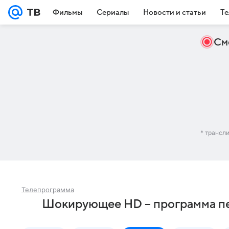
Фильмы
Сериалы
Новости и статьи
Те
См
* трансл
Телепрограмма
Шокирующее HD – программа пе