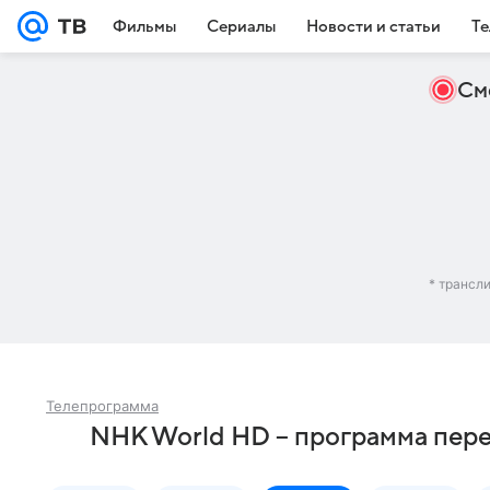
Фильмы
Сериалы
Новости и статьи
Те
См
* трансл
Телепрограмма
NHK World HD – программа пере