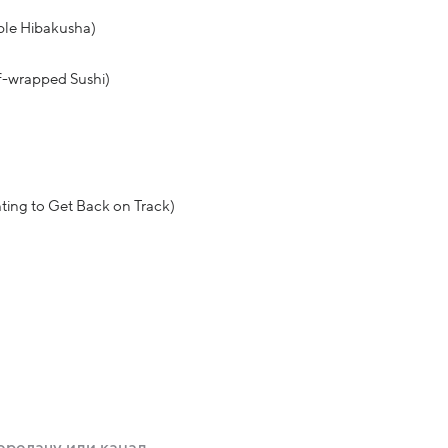
ble Hibakusha)
f-wrapped Sushi)
hting to Get Back on Track)