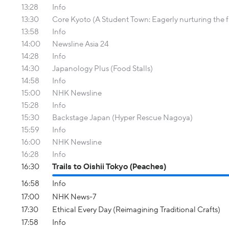
13:28
Info
13:30
Core Kyoto (A Student Town: Eagerly nurturing the f
13:58
Info
14:00
Newsline Asia 24
14:28
Info
14:30
Japanology Plus (Food Stalls)
14:58
Info
15:00
NHK Newsline
15:28
Info
15:30
Backstage Japan (Hyper Rescue Nagoya)
15:59
Info
16:00
NHK Newsline
16:28
Info
16:30
Trails to Oishii Tokyo (Peaches)
16:58
Info
17:00
NHK News-7
17:30
Ethical Every Day (Reimagining Traditional Crafts)
17:58
Info