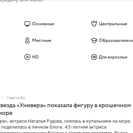
Основные
Центральные
Местные
Образовательн
HD
Для взрослых
Газета.Ru
звезда «Универа» показала фигуру в крошечном
море
ра», актриса Наталья Рудова, снялась в купальнике на море.
поделилась в личном блоге. 43-летняя актриса
 бордовом крошечном бикини с золотыми деталями. Волосы