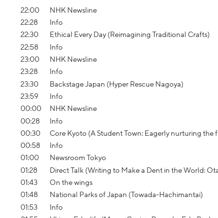
22:00
NHK Newsline
22:28
Info
22:30
Ethical Every Day (Reimagining Traditional Crafts)
22:58
Info
23:00
NHK Newsline
23:28
Info
23:30
Backstage Japan (Hyper Rescue Nagoya)
23:59
Info
00:00
NHK Newsline
00:28
Info
00:30
Core Kyoto (A Student Town: Eagerly nurturing the f
00:58
Info
01:00
Newsroom Tokyo
01:28
Direct Talk (Writing to Make a Dent in the World: Ota
01:43
On the wings
01:48
National Parks of Japan (Towada-Hachimantai)
01:53
Info