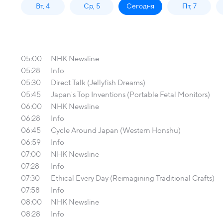
Вт, 4
Ср, 5
Сегодня
Пт, 7
05:00
NHK Newsline
05:28
Info
05:30
Direct Talk (Jellyfish Dreams)
05:45
Japan's Top Inventions (Portable Fetal Monitors)
06:00
NHK Newsline
06:28
Info
06:45
Cycle Around Japan (Western Honshu)
06:59
Info
07:00
NHK Newsline
07:28
Info
07:30
Ethical Every Day (Reimagining Traditional Crafts)
07:58
Info
08:00
NHK Newsline
08:28
Info