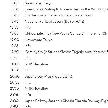
18:00
Newsroom Tokyo
18:28
Direct Talk (Writing to Make a Dent in the World: Ota
18:43
On the wings (Haneda to Fukuoka Airport)
18:48
National Parks of Japan (Daisen-Oki)
18:53
Info
18:55
Ukiyoe Edo-life (New Year's Concert in the Inner C
19:00
Newsroom Tokyo
19:28
Info
19:30
Core Kyoto (A Student Town: Eagerly nurturing the f
19:58
Info
20:00
NHK Newsline
20:28
Info
20:30
Japanology Plus (Food Stalls)
20:58
Info
21:00
NHK Newsline
21:28
Info
21:30
Japan Railway Journal (Choshi Electric Railway: Fig
21:58
Info