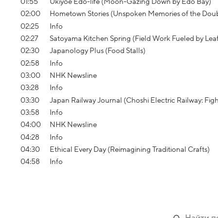
01:55
Ukiyoe Edo-life (Moon-Gazing Down by Edo Bay)
02:00
Hometown Stories (Unspoken Memories of the Dou
02:25
Info
02:27
Satoyama Kitchen Spring (Field Work Fueled by Lea
02:30
Japanology Plus (Food Stalls)
02:58
Info
03:00
NHK Newsline
03:28
Info
03:30
Japan Railway Journal (Choshi Electric Railway: Fig
03:58
Info
04:00
NHK Newsline
04:28
Info
04:30
Ethical Every Day (Reimagining Traditional Crafts)
04:58
Info