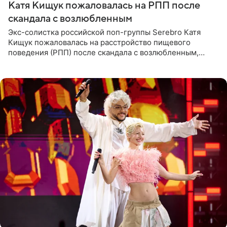
Катя Кищук пожаловалась на РПП после
скандала с возлюбленным
Экс-солистка российской поп-группы Serebro Катя
Кищук пожаловалась на расстройство пищевого
поведения (РПП) после скандала с возлюбленным,
популярным рэпером 9mice (настоящее имя — Сергей
Дмитриев).