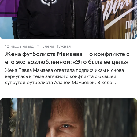
12 часов назад
Елена Нужная
Жена футболиста Мамаева — о конфликте с
его экс-возлюбленной: «Это была ее цель»
Жена Павла Мамаева ответила подписчикам и снова
вернулась к теме затяжного конфликта с бывшей
супругой футболиста Аланой Мамаевой. В ходе
общения с аудиторией один из пользователей
признался, что раньше судил о