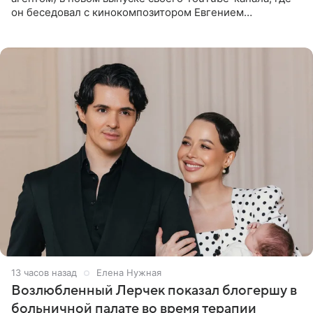
он беседовал с кинокомпозитором Евгением
Гальпериным, поделился личной историей о борьбе с
бронхиальной астмой в
13 часов назад
Елена Нужная
Возлюбленный Лерчек показал блогершу в
больничной палате во время терапии