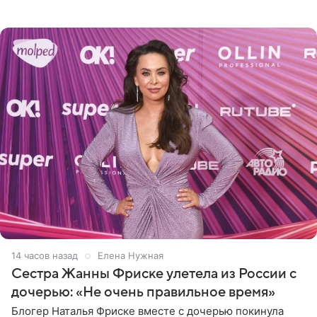
летний Мирон легко подхватил маму на руки и закружил
во
14 часов назад
Елена Нужная
Сестра Жанны Фриске улетела из России с
дочерью: «Не очень правильное время»
Блогер Наталья Фриске вместе с дочерью покинула