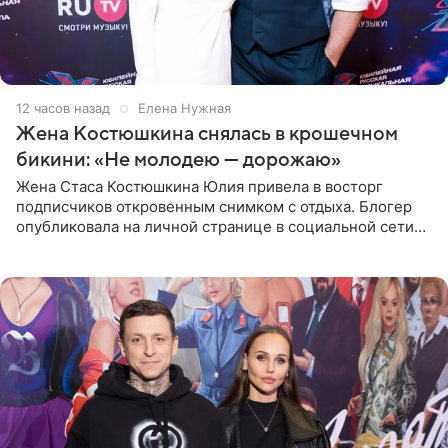
12 часов назад
Елена Нужная
Жена Костюшкина снялась в крошечном
бикини: «Не молодею — дорожаю»
Жена Стаса Костюшкина Юлия привела в восторг
подписчиков откровенным снимком с отдыха. Блогер
опубликовала на личной странице в социальной сети
фото в ярком бикини, позируя на пирсе во время отпуска
в Турции,