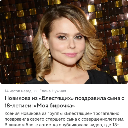
14 часов назад
Елена Нужная
Новикова из «Блестящих» поздравила сына с
18-летием: «Моя бирочка»
Ксения Новикова из группы «Блестящие» трогательно
поздравила своего старшего сына с совершеннолетием.
В личном блоге артистка опубликовала видео, где 18-