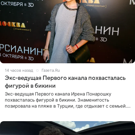
14 часов назад
Газета.Ru
Экс-ведущая Первого канала похвасталась
фигурой в бикини
Экс-ведущая Первого канала Ирена Понарошку
похвасталась фигурой в бикини. Знаменитость
позировала на пляже в Турции, где отдыхает с семьей.
Она поделилась кадрами с отдыха в Instagram (владелец
компания Meta