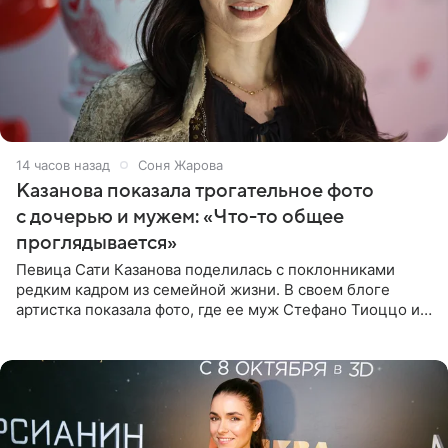
14 часов назад
Соня Жарова
Казанова показала трогательное фото
с дочерью и мужем: «Что-то общее
проглядывается»
Певица Сати Казанова поделилась с поклонниками
редким кадром из семейной жизни. В своем блоге
артистка показала фото, где ее муж Стефано Тиоццо и
их маленькая дочь спят рядом. На снимке отец и
малышка лежат в