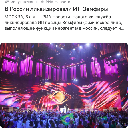
49 минут назад
© РИА Новости
В России ликвидировали ИП Земфиры
МОСКВА, 6 авг — РИА Новости. Налоговая служба
ликвидировала ИП певицы Земфиры (физическое лицо,
выполняющее функции иноагента) в России, следует из
юридических документов, которые есть в
распоряжении РИА