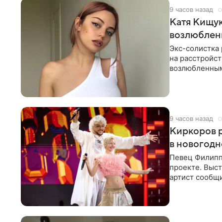
9 часов назад
Катя Кищук
возлюбле
Экс-солистка
на расстройст
возлюбленным
Дмитриев).
9 часов назад
Киркоров р
в новогодн
Певец Филипп
проекте. Выст
артист сообщи
Margo