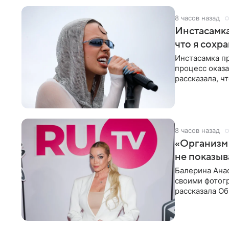
8 часов назад
Инстасамка
что я сохр
Инстасамка пр
процесс оказа
рассказала, ч
«ужасно
8 часов назад
«Организм 
не показыв
Балерина Анас
своими фотогр
рассказала О
что на