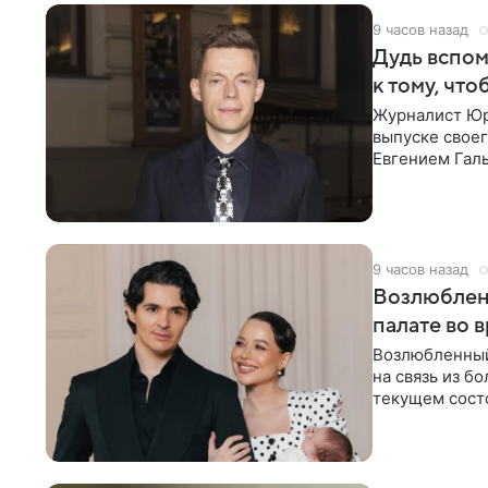
9 часов назад
Дудь вспом
к тому, чт
Журналист Юр
выпуске своег
Евгением Гал
бронхиальной
9 часов назад
Возлюблен
палате во 
Возлюбленный
на связь из б
текущем состо
химиотерапии 