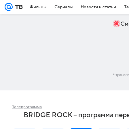
Фильмы
Сериалы
Новости и статьи
Те
См
* трансл
Телепрограмма
BRIDGE ROCK – программа пере