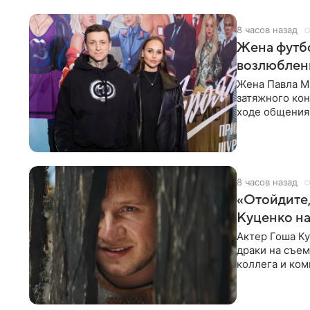
8 часов назад
Жена футбо
возлюбленн
Жена Павла Ма
затяжного ко
ходе общения 
раньше судил 
8 часов назад
«Отойдите,
Куценко на
Актер Гоша Ку
драки на съем
коллега и ком