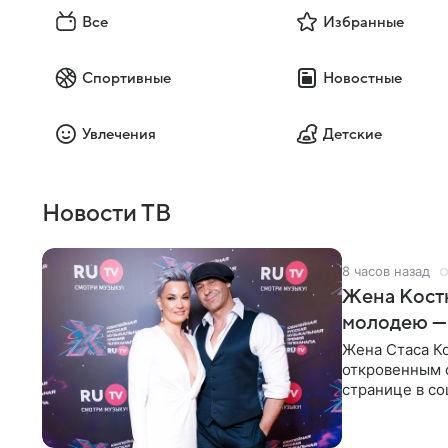
Все
Избранные
Спортивные
Новостные
Увлечения
Детские
Новости ТВ
8 часов назад
Жена Кост
молодею —
Жена Стаса К
откровенным 
странице в со
время отпуска