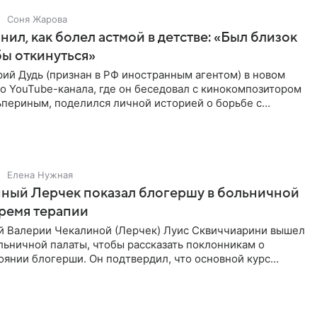
Соня Жарова
нил, как болел астмой в детстве: «Был близок
обы откинуться»
ий Дудь (признан в РФ иностранным агентом) в новом
о YouTube-канала, где он беседовал с кинокомпозитором
ьпериным, поделился личной историей о борьбе с
 астмой в
Елена Нужная
ный Лерчек показал блогершу в больничной
время терапии
 Валерии Чекалиной (Лерчек) Луис Сквиччиарини вышел
ольничной палаты, чтобы рассказать поклонникам о
янии блогерши. Он подтвердил, что основной курс
позади, но