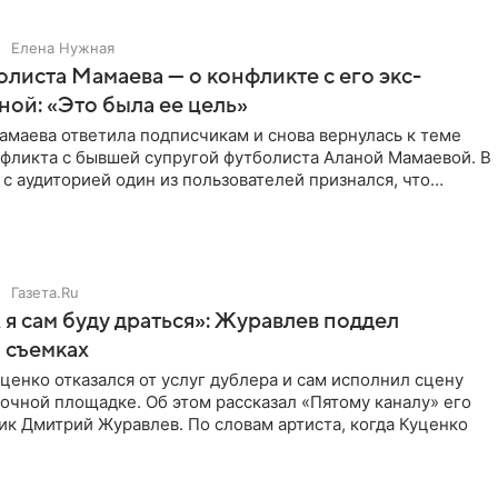
Елена Нужная
листа Мамаева — о конфликте с его экс-
ой: «Это была ее цель»
маева ответила подписчикам и снова вернулась к теме
нфликта с бывшей супругой футболиста Аланой Мамаевой. В
с аудиторией один из пользователей признался, что
о
Газета.Ru
 я сам буду драться»: Журавлев поддел
 съемках
ценко отказался от услуг дублера и сам исполнил сцену
очной площадке. Об этом рассказал «Пятому каналу» его
ик Дмитрий Журавлев. По словам артиста, когда Куценко