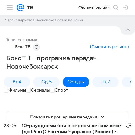
Фильмы онлайн
* транслируется московская сетка вещания
Телепрограмма
(
Сменить регион
)
Бокс ТВ
Бокс ТВ – программа передач –
Новочебоксарск
Вт, 4
Ср, 5
Сегодня
Пт, 7
Сб
Фильмы
Сериалы
Спорт
Показать прошедшие передачи
23:05
10-раундовый бой в первом легком весе
(до 59 кг): Евгений Чупраков (Россия) -