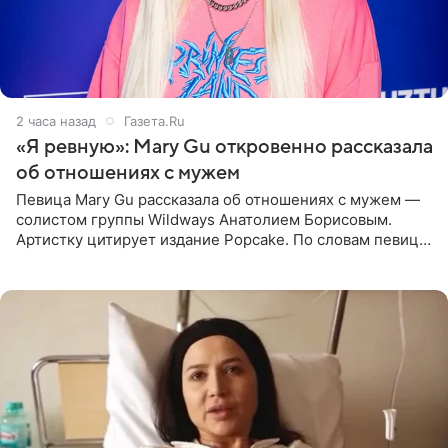
2 часа назад
Газета.Ru
«Я ревную»: Mary Gu откровенно рассказала
об отношениях с мужем
Певица Mary Gu рассказала об отношениях с мужем —
солистом группы Wildways Анатолием Борисовым.
Артистку цитирует издание Popcake. По словам певицы,
залог любви — это принять недостатки другого
человека. Также