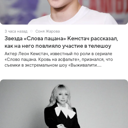
3 часа назад
Соня Жарова
Звезда «Слова пацана» Кемстач рассказал,
как на него повлияло участие в телешоу
Актер Леон Кемстач, известный по роли в сериале
«Слово пацана. Кровь на асфальте», признался, что
съемки в экстремальном шоу «Выживалити.
Наследники» кардинально повлияли на его образ жизни.
Подробностями он