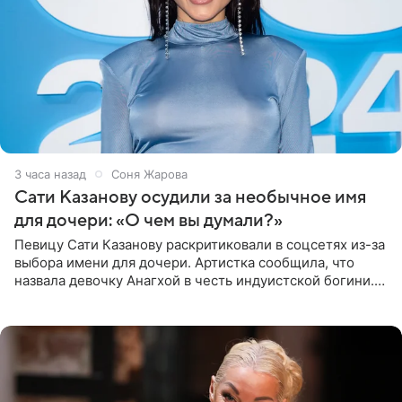
3 часа назад
Соня Жарова
Сати Казанову осудили за необычное имя
для дочери: «О чем вы думали?»
Певицу Сати Казанову раскритиковали в соцсетях из-за
выбора имени для дочери. Артистка сообщила, что
назвала девочку Анагхой в честь индуистской богини.
При этом исполнительница скрывала это имя от
поклонников