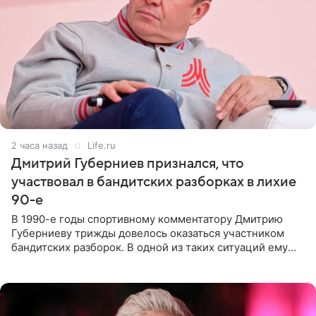
2 часа назад
Life.ru
Дмитрий Губерниев признался, что
участвовал в бандитских разборках в лихие
90-е
В 1990-е годы спортивному комментатору Дмитрию
Губерниеву трижды довелось оказаться участником
бандитских разборок. В одной из таких ситуаций ему
выдали тяжелый предмет и приказали вступить в драку,
однако он