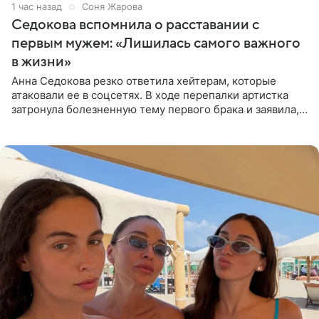
1 час назад
Соня Жарова
Седокова вспомнила о расставании с
первым мужем: «Лишилась самого важного
в жизни»
Анна Седокова резко ответила хейтерам, которые
атаковали ее в соцсетях. В ходе перепалки артистка
затронула болезненную тему первого брака и заявила,
что чужие судьбы — не ее зона ответственности. От
Валентина