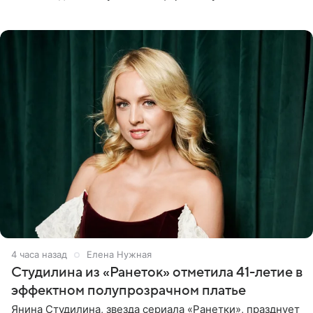
летняя знаменитость откровенно призналась, что не
считает свою дочь
4 часа назад
Елена Нужная
Студилина из «Ранеток» отметила 41-летие в
эффектном полупрозрачном платье
Янина Студилина, звезда сериала «Ранетки», празднует