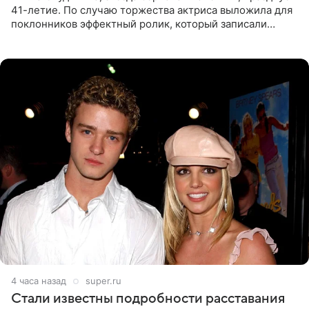
41-летие. По случаю торжества актриса выложила для
поклонников эффектный ролик, который записали
прошлой ночью. В кадре артистка предстала в
вечернем
4 часа назад
super.ru
Стали известны подробности расставания