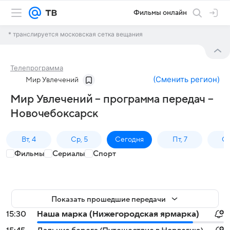
Фильмы онлайн
* транслируется московская сетка вещания
Телепрограмма
(
Сменить регион
)
Мир Увлечений
Мир Увлечений – программа передач –
Новочебоксарск
Вт, 4
Ср, 5
Сегодня
Пт, 7
Сб
Фильмы
Сериалы
Спорт
Показать прошедшие передачи
15:30
Наша марка (Нижегородская ярмарка)