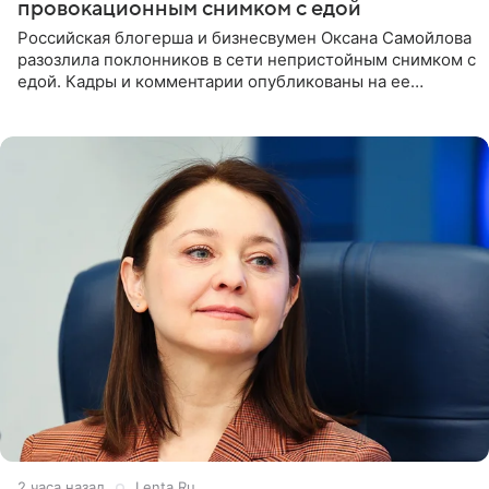
провокационным снимком с едой
Российская блогерша и бизнесвумен Оксана Самойлова
разозлила поклонников в сети непристойным снимком с
едой. Кадры и комментарии опубликованы на ее
странице в Instagram (принадлежит компании Meta,
признанной
2 часа назад
Lenta.Ru