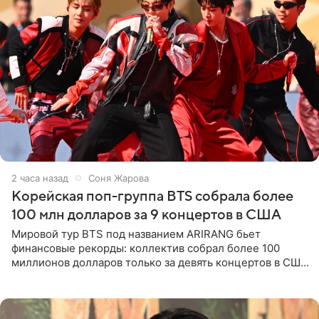
2 часа назад
Соня Жарова
Корейская поп-группа BTS собрала более
100 млн долларов за 9 концертов в США
Мировой тур BTS под названием ARIRANG бьет
финансовые рекорды: коллектив собрал более 100
миллионов долларов только за девять концертов в США.
Как сообщает Pop Core, это один из самых
стремительных результатов