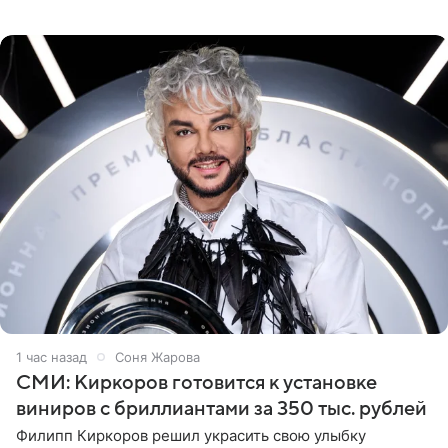
яхты в лучах закатного солнца. Подольская выбрала
слитный
1 час назад
Соня Жарова
СМИ: Киркоров готовится к установке
виниров с бриллиантами за 350 тыс. рублей
Филипп Киркоров решил украсить свою улыбку