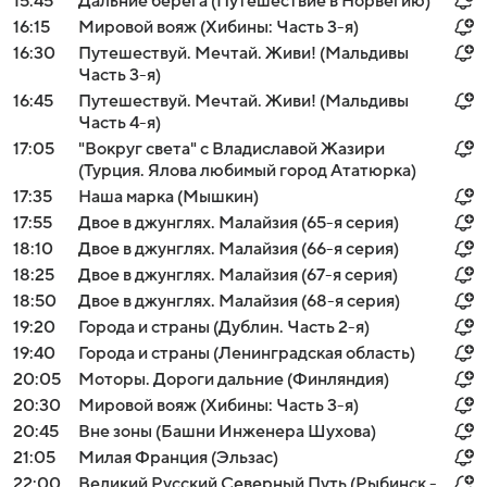
15:45
Дальние берега (Путешествие в Норвегию)
16:15
Мировой вояж (Хибины: Часть 3-я)
16:30
Путешествуй. Мечтай. Живи! (Мальдивы
Часть 3-я)
16:45
Путешествуй. Мечтай. Живи! (Мальдивы
Часть 4-я)
17:05
"Вокруг света" с Владиславой Жазири
(Турция. Ялова любимый город Ататюрка)
17:35
Наша марка (Мышкин)
17:55
Двое в джунглях. Малайзия (65-я серия)
18:10
Двое в джунглях. Малайзия (66-я серия)
18:25
Двое в джунглях. Малайзия (67-я серия)
18:50
Двое в джунглях. Малайзия (68-я серия)
19:20
Города и страны (Дублин. Часть 2-я)
19:40
Города и страны (Ленинградская область)
20:05
Моторы. Дороги дальние (Финляндия)
20:30
Мировой вояж (Хибины: Часть 3-я)
20:45
Вне зоны (Башни Инженера Шухова)
21:05
Милая Франция (Эльзас)
22:00
Великий Русский Северный Путь (Рыбинск -