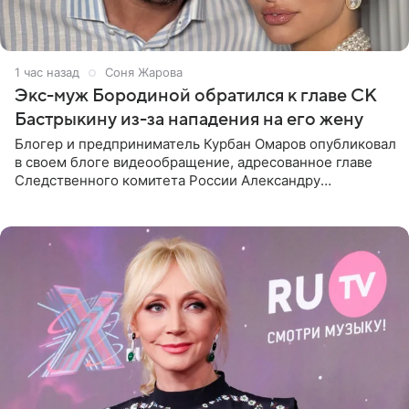
1 час назад
Соня Жарова
Экс-муж Бородиной обратился к главе СК
Бастрыкину из-за нападения на его жену
Блогер и предприниматель Курбан Омаров опубликовал
в своем блоге видеообращение, адресованное главе
Следственного комитета России Александру
Бастрыкину. Бизнесмен рассказал, что 1 августа в
центре Москвы трое