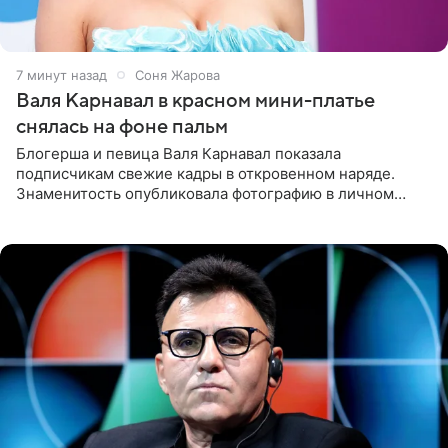
7 минут назад
Соня Жарова
Валя Карнавал в красном мини-платье
снялась на фоне пальм
Блогерша и певица Валя Карнавал показала
подписчикам свежие кадры в откровенном наряде.
Знаменитость опубликовала фотографию в личном
блоге. 24-летняя артистка позировала перед камерой в
обтягивающем красном