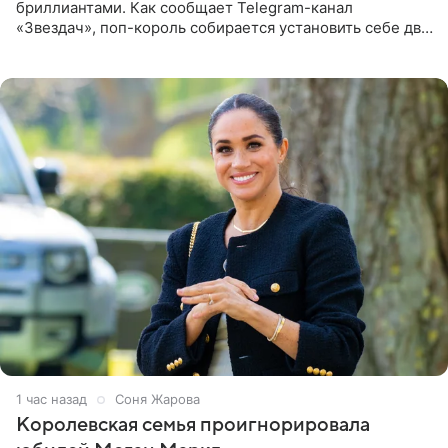
бриллиантами. Как сообщает Telegram-канал
«Звездач», поп-король собирается установить себе два
винира с драгоценной огранкой. Сумма, которую артист
готов выложить за
1 час назад
Соня Жарова
Королевская семья проигнорировала