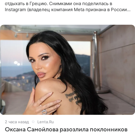
отдыхать в Грецию. Снимками она поделилась в
Instagram (владелец компания Meta признана в России
экстремистской и запрещена). Ханна и Пашу показали
серию снимков,
2 часа назад
Lenta.Ru
Оксана Самойлова разозлила поклонников