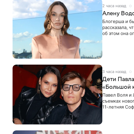
2 часа назад
Алену Вод
Блогерша и б
рассказала, ч
об этом она о
время отдыха
3 часа назад
Дети Павла
«Большой 
Павел Воля и 
съемках новог
11-летняя Соф
поработать