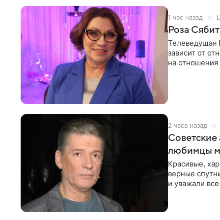
1 час назад
L
Роза Сябит
Телеведущая Р
зависит от о
на отношения
канала на
2 часа назад
Советские 
любимцы м
Красивые, ха
верные спутни
и уважали все
в