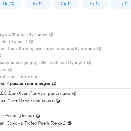
Пн, 10
Вт, 11
Ср, 12
Чт, 13
Пт, 14
бурга. Финал. Мужчины
ебен. Гонка 2
ния. Трап. Командные соревнования. Юниорки
кыфбанк (Турция) - Экзачибаши (Турция)
хсе
5-й этап. Портимао
рм. Прямая трансляция
АДО Ден-Хааг. Прямая трансляция
ия. Скит. Пара смешанная
 - Ритас (Литва)
п. Сонома. Trofeo Pirelli. Гонка 2