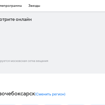
лепрограмма
Звезды
отрите онлайн
ируется московская сетка вещания
овочебоксарск
(
Сменить регион
)