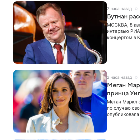
2 часа назад
Бутман рас
МОСКВА, 8 ав
интервью РИА
концертом в К
друзья —
2 часа назад
Меган Мар
принца Уи
Меган Маркл 
по случаю сво
опубликовала 
бассейн с во