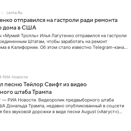
Lenta.Ru
енко отправился на гастроли ради ремонта
о дома в США
ы «Мумий Тролль» Илья Лагутенко отправился на гастроли
Соединенным Штатам, чтобы заработать на ремонт
ма в Калифорнии. Об этом стало известно Telegram-каналу
х
© РИА Новости
ал песню Тейлор Свифт из видео
ного штаба Трампа
г — РИА Новости. Видеоролик предвыборного штаба
ША Дональда Трампа, недавно опубликованный в соцсети
ся без звуковой дорожки в виде песни August («Август»)