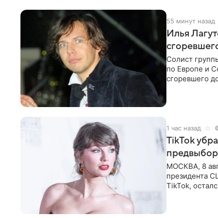
55 минут назад
Илья Лагут
сгоревшег
Солист групп
по Европе и 
сгоревшего до
Shot. В рамка
1 час назад
TikTok убр
предвыбор
МОСКВА, 8 ав
президента С
TikTok, остал
американской