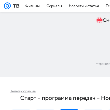
Фильмы
Сериалы
Новости и статьи
Те
См
* трансл
Телепрограмма
Старт – программа передач – Н