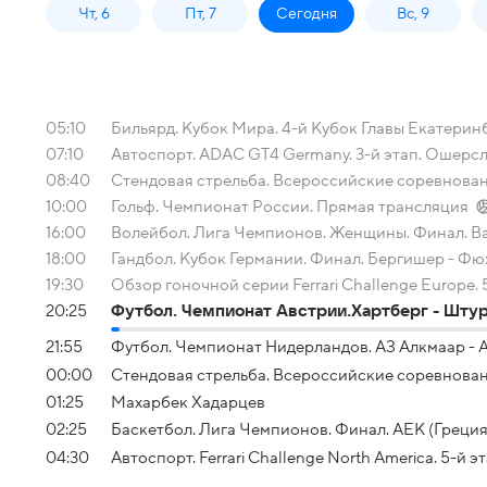
Чт, 6
Пт, 7
Сегодня
Вс, 9
05:10
Бильярд. Кубок Мира. 4-й Кубок Главы Екатерин
07:10
Автоспорт. ADAC GT4 Germany. 3-й этап. Ошерсл
08:40
Стендовая стрельба. Всероссийские соревнова
10:00
Гольф. Чемпионат России. Прямая трансляция
16:00
Волейбол. Лига Чемпионов. Женщины. Финал. Ва
18:00
Гандбол. Кубок Германии. Финал. Бергишер - Фю
19:30
Обзор гоночной серии Ferrari Challenge Europe. 
20:25
Футбол. Чемпионат Австрии.Хартберг - Шту
21:55
Футбол. Чемпионат Нидерландов. АЗ Алкмаар - 
00:00
Стендовая стрельба. Всероссийские соревнован
01:25
Махарбек Хадарцев
02:25
Баскетбол. Лига Чемпионов. Финал. АЕК (Греция)
04:30
Автоспорт. Ferrari Challenge North America. 5-й эта