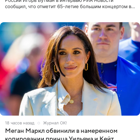
России Игорь Бутман в интервью РИА Новости
сообщил, что отметит 65-летие большим концертом в
Кремлевском дворце, а вместе с ним на сцену выйдут
его друзья —
18 часов назад
Журнал OK!
Меган Маркл обвинили в намеренном
копировании принца Уильяма и Кейт