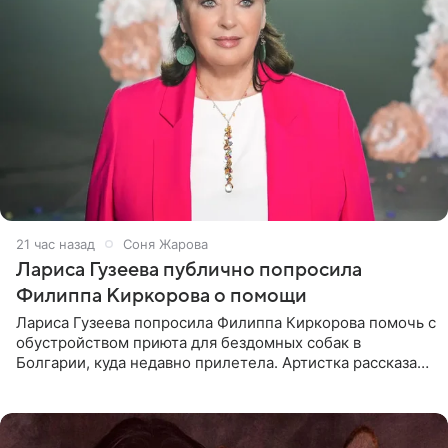
21 час назад
Соня Жарова
Лариса Гузеева публично попросила
Филиппа Киркорова о помощи
Лариса Гузеева попросила Филиппа Киркорова помочь с
обустройством приюта для бездомных собак в
Болгарии, куда недавно прилетела. Артистка рассказала
о местных волонтерах, которые временно забирают
животных к