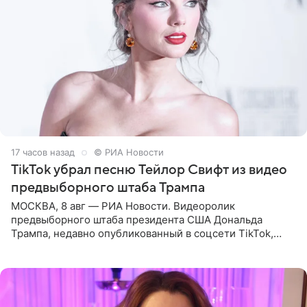
17 часов назад
© РИА Новости
TikTok убрал песню Тейлор Свифт из видео
предвыборного штаба Трампа
МОСКВА, 8 авг — РИА Новости. Видеоролик
предвыборного штаба президента США Дональда
Трампа, недавно опубликованный в соцсети TikTok,
остался без звуковой дорожки в виде песни August
(«Август») американской