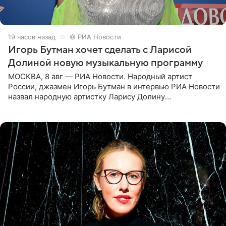
19 часов назад
© РИА Новости
Игорь Бутман хочет сделать с Ларисой
Долиной новую музыкальную программу
МОСКВА, 8 авг — РИА Новости. Народный артист
России, джазмен Игорь Бутман в интервью РИА Новости
назвал народную артистку Ларису Долину
великолепной певицей и рассказал о желании сделать с
ней новую совместную