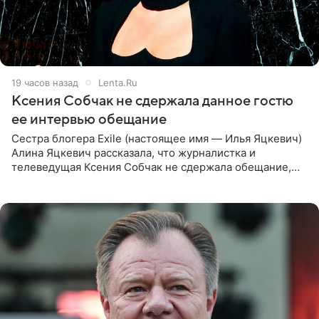
19 часов назад
Lenta.Ru
Ксения Собчак не сдержала данное гостю
ее интервью обещание
Сестра блогера Exile (настоящее имя — Илья Яцкевич)
Алина Яцкевич рассказала, что журналистка и
телеведущая Ксения Собчак не сдержала обещание,
которое дала ему во время интервью с ним. Об этом она
заявила в