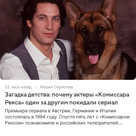
22 часа назад
Мария Серяпова
Загадка детства: почему актеры «Комиссара
Рекса» один за другим покидали сериал
Премьера сериала в Австрии, Германии и Италии
состоялась в 1994 году. Спустя пять лет с «Комиссаром
Рексом» познакомили и российских телезрителей.
Необычайно умная собака мгновенно влюбляла в себя
публику. Но и