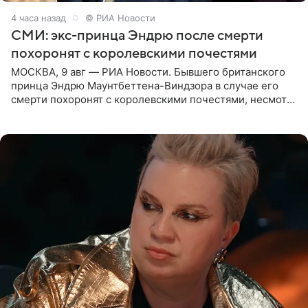
4 часа назад
© РИА Новости
СМИ: экс-принца Эндрю после смерти
похоронят с королевскими почестями
МОСКВА, 9 авг — РИА Новости. Бывшего британского
принца Эндрю Маунтбеттена-Виндзора в случае его
смерти похоронят с королевскими почестями, несмотря
на лишение всех титулов, сообщает Daily Mail со
ссылкой на