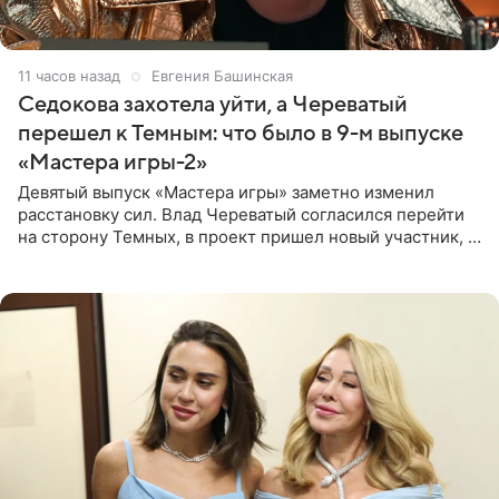
11 часов назад
Евгения Башинская
Седокова захотела уйти, а Череватый
перешел к Темным: что было в 9-м выпуске
«Мастера игры-2»
Девятый выпуск «Мастера игры» заметно изменил
расстановку сил. Влад Череватый согласился перейти
на сторону Темных, в проект пришел новый участник, а
Курбан Омаров и Анна Седокова оказались под таким
давлением.