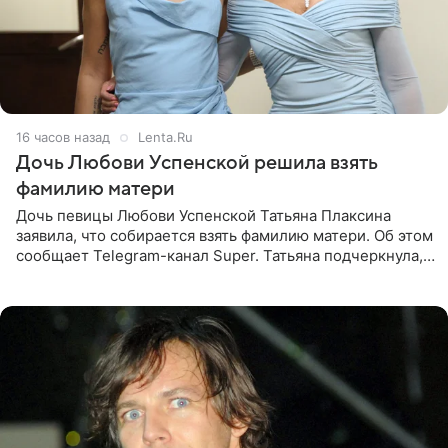
16 часов назад
Lenta.Ru
Дочь Любови Успенской решила взять
фамилию матери
Дочь певицы Любови Успенской Татьяна Плаксина
заявила, что собирается взять фамилию матери. Об этом
сообщает Telegram-канал Super. Татьяна подчеркнула,
что приняла решение о смене фамилии, поскольку
именно от