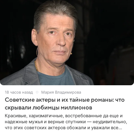
18 часов назад
Мария Владимирова
Советские актеры и их тайные романы: что
скрывали любимцы миллионов
Красивые, харизматичные, востребованные да еще и
надежные мужья и верные спутники — неудивительно,
что этих советских актеров обожали и уважали все
женщины большой страны, и наверняка не раз ставили