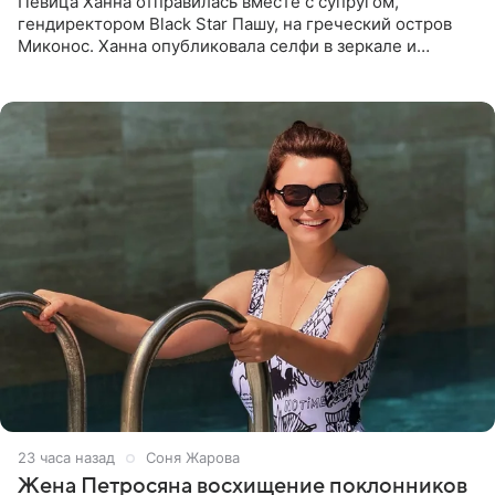
Певица Ханна отправилась вместе с супругом,
гендиректором Black Star Пашу, на греческий остров
Миконос. Ханна опубликовала селфи в зеркале и
призналась, что сейчас особенно довольна собой. По
словам певицы, она
23 часа назад
Соня Жарова
Жена Петросяна восхищение поклонников