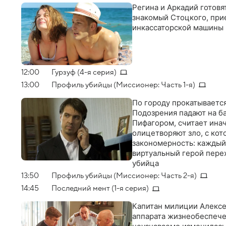
Регина и Аркадий готовя
знакомый Стоцкого, прие
инкассаторской машины
12:00
Гурзуф (4-я серия)
13:00
Профиль убийцы (Миссионер: Часть 1-я)
По городу прокатываетс
Подозрения падают на ба
Пифагором, считает инач
олицетворяют зло, с кот
закономерность: каждый 
виртуальный герой перех
убийца
13:50
Профиль убийцы (Миссионер: Часть 2-я)
14:45
Последний мент (1-я серия)
Капитан милиции Алексе
аппарата жизнеобеспечен