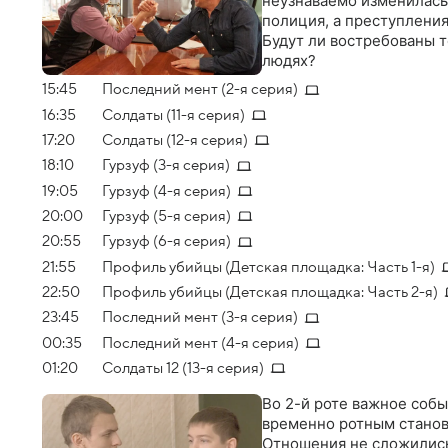
неузнаваемо изменилась
полиция, а преступлени
Будут ли востребованы т
людях?
15:45
Последний мент (2-я серия)
16:35
Солдаты (11-я серия)
17:20
Солдаты (12-я серия)
18:10
Гурзуф (3-я серия)
19:05
Гурзуф (4-я серия)
20:00
Гурзуф (5-я серия)
20:55
Гурзуф (6-я серия)
21:55
Профиль убийцы (Детская площадка: Часть 1-я)
22:50
Профиль убийцы (Детская площадка: Часть 2-я)
23:45
Последний мент (3-я серия)
00:35
Последний мент (4-я серия)
01:20
Солдаты 12 (13-я серия)
Во 2-й роте важное собы
временно ротным станов
Отношения не сложились