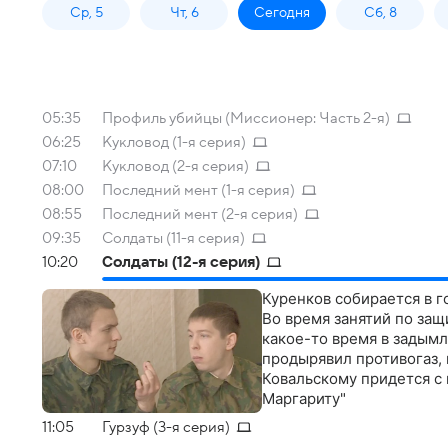
Ср, 5
Чт, 6
Сегодня
Сб, 8
05:35
Профиль убийцы (Миссионер: Часть 2-я)
06:25
Кукловод (1-я серия)
07:10
Кукловод (2-я серия)
08:00
Последний мент (1-я серия)
08:55
Последний мент (2-я серия)
09:35
Солдаты (11-я серия)
10:20
Солдаты (12-я серия)
Куренков собирается в г
Во время занятий по защ
какое-то время в задымл
продырявил противогаз, 
Ковальскому придется с 
Маргариту"
11:05
Гурзуф (3-я серия)