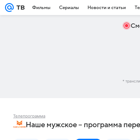
Фильмы
Сериалы
Новости и статьи
Те
См
* трансл
Телепрограмма
Наше мужское – программа пере