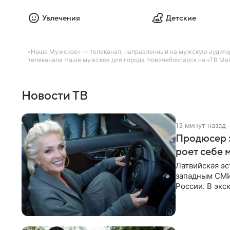
Увлечения
Детские
«Наше Мужское» — телеканал, направленный на мужскую аудитор
телеканала Наше мужское для города Новочебоксарск на «ТВ Mail
Новости ТВ
13 минут назад
Продюсер з
роет себе 
Латвийская эс
западным СМИ 
России. В экс
отметил, что