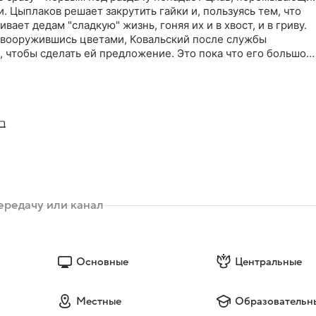
. Цыплаков решает закрутить гайки и, пользуясь тем, что
ивает дедам "сладкую" жизнь, гоняя их и в хвост, и в гриву.
 вооружившись цветами, Ковальский после службы
, чтобы сделать ей предложение. Это пока что его большой
ыло! На следующий день с предстоящим бракосочетанием
т только ленивый. А чему тут удивляться - ведь накануне ег
к Шматко. А нашего прапорщика не введет заблуждение
нилычу не до пустяков. У него на складе поселилось
Основные
Центральные
Местные
Образовательн