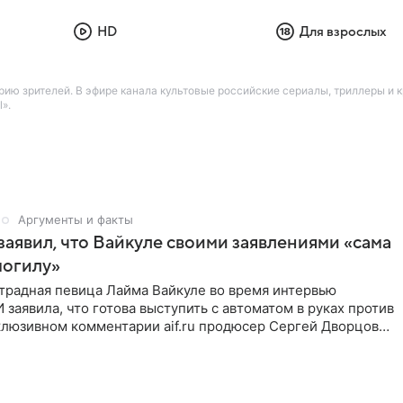
HD
Для взрослых
ию зрителей. В эфире канала культовые российские сериалы, триллеры и
».
Аргументы и факты
аявил, что Вайкуле своими заявлениями «сама
могилу»
традная певица Лайма Вайкуле во время интервью
заявила, что готова выступить с автоматом в руках против
клюзивном комментарии aif.ru продюсер Сергей Дворцов