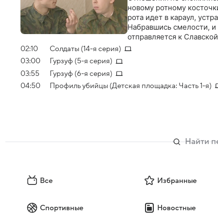
новому ротному косточки
рота идет в караул, устра
Набравшись смелости, и
отправляется к Славской
секрет. Но не тут то б
02:10
Солдаты (14-я серия)
Ковальского не поздрави
03:00
Гурзуф (5-я серия)
при полном параде засе
03:55
Гурзуф (6-я серия)
никакая конспирация! Да
привидение…
04:50
Профиль убийцы (Детская площадка: Часть 1-я)
Все
Избранные
Спортивные
Новостные