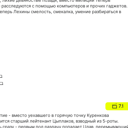
, лихие девяностые позади, вместо милиции теперь
я расследуются с помощью компьютеров и прочих гаджетов.
еперь Лехины смелость, смекалка, умение разбираться в
7.1
тие - вместо уехавшего в горячую точку Куренкова
ится старший лейтенант Цыплаков, взводный из 5-роты.
 сразу - первым под раздачу попадает Цлав, перемывающи