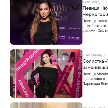
1 час назад
Певица Нюш
Черногор
Певица Нюша 
семейного отп
детьми. Она п
городов. Ста
2 часа назад
Солистка «
изменивши
Певица Мария
рассказала о 
Парвизом Ясин
стала для нее