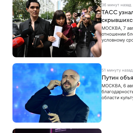
36 минут назад
ТАСС узнал
скрывшихся
МОСКВА, 7 авг
отношении бл
условному сро
бизнес-партне
51 минуту назад
Путин объя
МОСКВА, 6 авг
благодарность
области культ
официальном