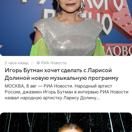
2 часа назад
© РИА Новости
Игорь Бутман хочет сделать с Ларисой
Долиной новую музыкальную программу
МОСКВА, 8 авг — РИА Новости. Народный артист
России, джазмен Игорь Бутман в интервью РИА Новости
назвал народную артистку Ларису Долину
великолепной певицей и рассказал о желании сделать с
ней новую совместную