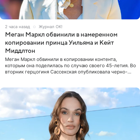
2 часа назад
Журнал OK!
Меган Маркл обвинили в намеренном
копировании принца Уильяма и Кейт
Миддлтон
Меган Маркл обвинили в копировании контента,
которым она поделилась по случаю своего 45-летия. Во
вторник герцогиня Сассекская опубликовала черно-
белую фотографию, на которой она прыгает в бассейн с
воздушными