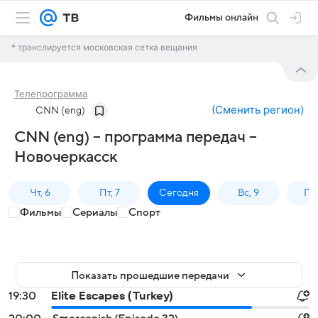
Фильмы онлайн
* транслируется московская сетка вещания
Телепрограмма
(
Сменить регион
)
CNN (eng)
CNN (eng) – программа передач –
Новочеркасск
Чт, 6
Пт, 7
Сегодня
Вс, 9
Пн,
Фильмы
Сериалы
Спорт
Показать прошедшие передачи
19:30
Elite Escapes (Turkey)