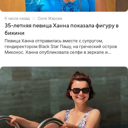
6 часов назад
Соня Жарова
35-летняя певица Ханна показала фигуру в
бикини
Певица Ханна отправилась вместе с супругом,
гендиректором Black Star Пашу, на греческий остров
Миконос. Ханна опубликовала селфи в зеркале и
призналась, что сейчас особенно довольна собой. По
словам певицы, она