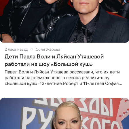
2 часа назад
Соня Жарова
Дети Павла Воли и Ляйсан Утяшевой
работали на шоу «Большой куш»
Павел Воля и Ляйсан Утяшева рассказали, что их дети
работали на съемках нового сезона реалити-шоу
«Большой куш». 13-летние Роберт и 11-летняя София
отправились вместе с родителями в Таиланд и успели
поработать