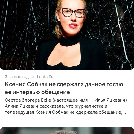
3 часа назад
Lenta.Ru
Ксения Собчак не сдержала данное гостю
ее интервью обещание
Сестра блогера Exile (настоящее имя — Илья Яцкевич)
Алина Яцкевич рассказала, что журналистка и
телеведущая Ксения Собчак не сдержала обещание,
которое дала ему во время интервью с ним. Об этом она
заявила в