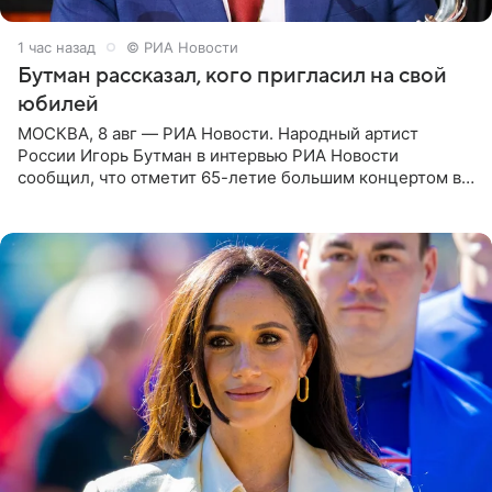
1 час назад
© РИА Новости
Бутман рассказал, кого пригласил на свой
юбилей
МОСКВА, 8 авг — РИА Новости. Народный артист
России Игорь Бутман в интервью РИА Новости
сообщил, что отметит 65-летие большим концертом в
Кремлевском дворце, а вместе с ним на сцену выйдут
его друзья —