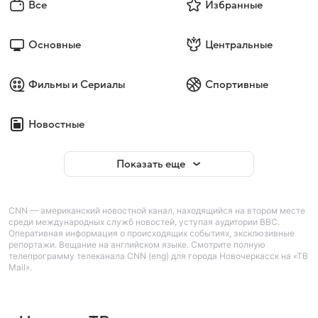
Все
Избранные
Основные
Центральные
Фильмы и Сериалы
Спортивные
Новостные
Показать еще
CNN — американский новостной канал, находящийся на втором месте
среди международных служб новостей, уступая аудитории BBC.
Оперативная информация о происходящих событиях, эксклюзивные
репортажи. Вещание на английском языке. Смотрите полную
телепрограмму телеканала CNN (eng) для города Новочеркасск на «ТВ
Mail».