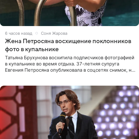
6 часов назад
Соня Жарова
Жена Петросяна восхищение поклонников
фото в купальнике
Татьяна Брухунова восхитила подписчиков фотографией
в купальнике во время отдыха. 37-летняя супруга
Евгения Петросяна опубликовала в соцсетях снимок, на
котором позирует у бассейна в белоснежном монокини
с