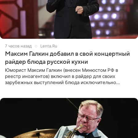
7 часов назад
Lenta.Ru
Максим Галкин добавил в свой концертный
райдер блюда русской кухни
Юморист Максим Галкин (внесен Минюстом РФ в
реестр иноагентов) включил в райдер для своих
зарубежных выступлений блюда исключительно
русской кухни. Об этом сообщает РИА Новости.
Согласно документу, в гримерную