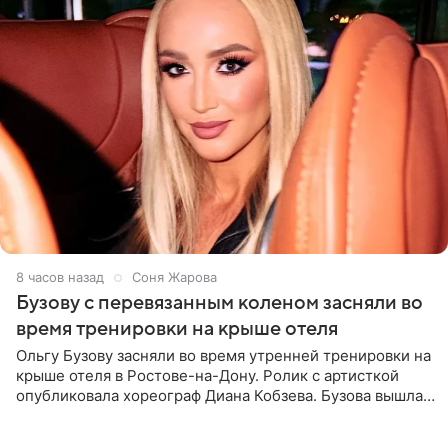
8 часов назад
Соня Жарова
Бузову с перевязанным коленом засняли во
время тренировки на крыше отеля
Ольгу Бузову засняли во время утренней тренировки на
крыше отеля в Ростове-на-Дону. Ролик с артисткой
опубликовала хореограф Диана Кобзева. Бузова вышла
на занятие спортом в 32-градусную жару ранним утром,