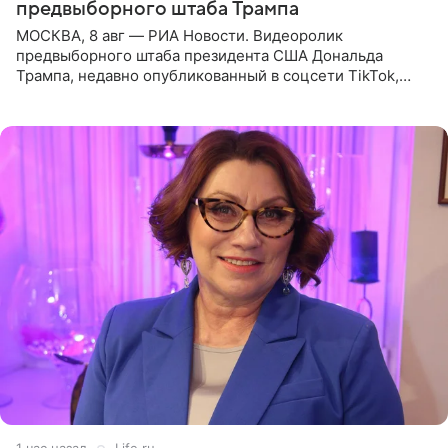
предвыборного штаба Трампа
МОСКВА, 8 авг — РИА Новости. Видеоролик
предвыборного штаба президента США Дональда
Трампа, недавно опубликованный в соцсети TikTok,
остался без звуковой дорожки в виде песни August
(«Август») американской
1 час назад
Life.ru