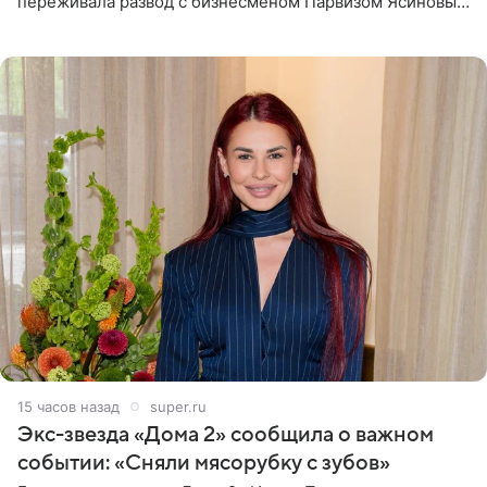
переживала развод с бизнесменом Парвизом Ясиновым.
Артистка призналась, что измена бывшего супруга стала
для нее
15 часов назад
super.ru
Экс-звезда «Дома 2» сообщила о важном
событии: «Сняли мясорубку с зубов»