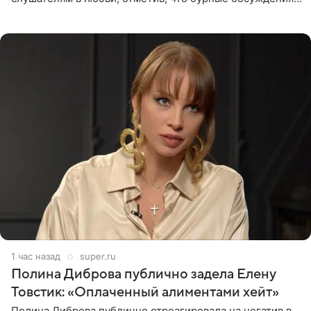
запустили процесс поиска смыслов, возможностей и
глубин. В
1 час назад
super.ru
Полина Диброва публично задела Елену
Товстик: «Оплаченный алиментами хейт»
Полина Диброва публично отреагировала на негатив в