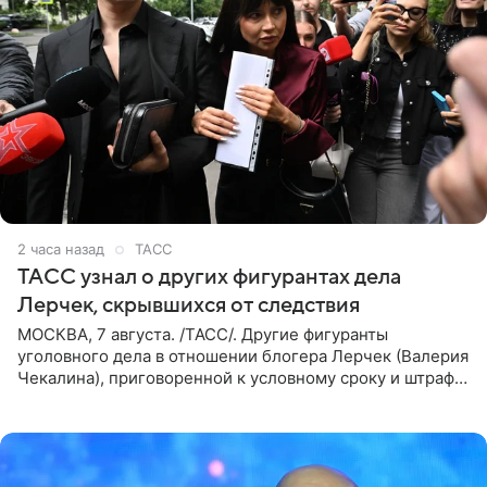
2 часа назад
ТАСС
ТАСС узнал о других фигурантах дела
Лерчек, скрывшихся от следствия
МОСКВА, 7 августа. /ТАСС/. Другие фигуранты
уголовного дела в отношении блогера Лерчек (Валерия
Чекалина), приговоренной к условному сроку и штрафу,
а также ее бывшего супруга и его бывшего бизнес-
партнера,