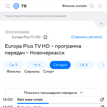
Фильмы онлайн
* транслируется московская сетка вещания
Телепрограмма
(
Сменить регион
)
Europa Plus TV HD
Europa Plus TV HD – программа
передач – Новочеркасск
Ср, 5
Чт, 6
Сегодня
Сб, 8
Вс
Фильмы
Сериалы
Спорт
Показать прошедшие передачи
13:00
Хит нон-стоп