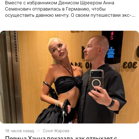
Вместе с избранником Денисом Шреером Анна
Семенович отправилась в Германию, чтобы
осуществить давнюю мечту. О своем путешествии экс-
солистка «Блестящих» рассказала поклонникам на
личной странице в социальной
18 часов назад
Соня Жарова
Певица Ханна показала, как отдыхает с