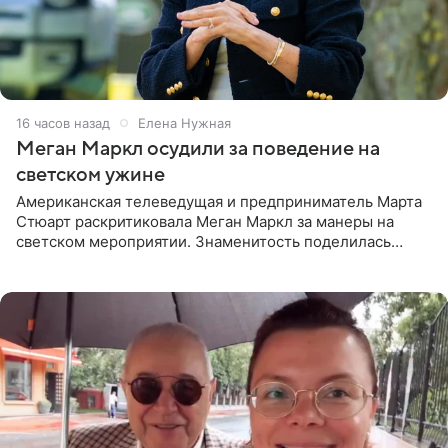
16 часов назад
Елена Нужная
Меган Маркл осудили за поведение на
светском ужине
Американская телеведущая и предприниматель Марта
Стюарт раскритиковала Меган Маркл за манеры на
светском мероприятии. Знаменитость поделилась
деталями личной встречи с герцогиней Сассекской,
пишет PageSix. По