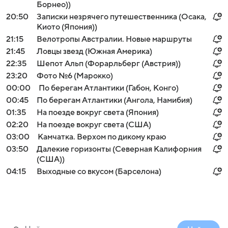
Борнео))
20:50
Записки незрячего путешественника (Осака,
Киото (Япония))
21:15
Велотропы Австралии. Новые маршруты
21:45
Ловцы звезд (Южная Америка)
22:35
Шепот Альп (Форарльберг (Австрия))
23:20
Фото №6 (Марокко)
00:00
По берегам Атлантики (Габон, Конго)
00:45
По берегам Атлантики (Ангола, Намибия)
01:35
На поезде вокруг света (Япония)
02:20
На поезде вокруг света (США)
03:00
Камчатка. Верхом по дикому краю
03:50
Далекие горизонты (Северная Калифорния
(США))
04:15
Выходные со вкусом (Барселона)