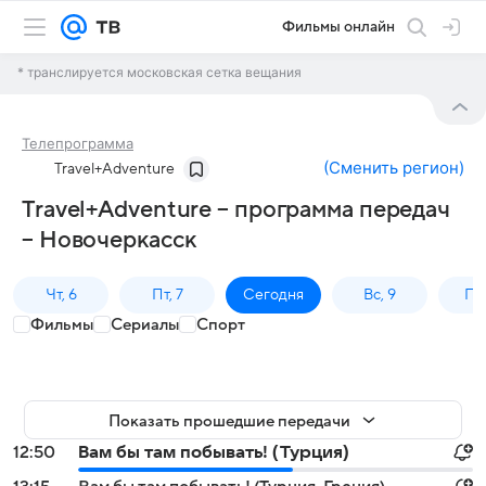
Фильмы онлайн
* транслируется московская сетка вещания
Телепрограмма
(
Сменить регион
)
Travel+Adventure
Travel+Adventure – программа передач
– Новочеркасск
Чт, 6
Пт, 7
Сегодня
Вс, 9
Пн,
Фильмы
Сериалы
Спорт
Показать прошедшие передачи
12:50
Вам бы там побывать! (Турция)