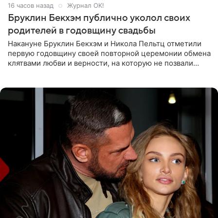
16 часов назад
Журнал OK!
Бруклин Бекхэм публично уколол своих
родителей в годовщину свадьбы
Накануне Бруклин Бекхэм и Никола Пельтц отметили
первую годовщину своей повторной церемонии обмена
клятвами любви и верности, на которую не позвали
никого из клана Бекхэм. По словам инсайдеров, пара
считает это