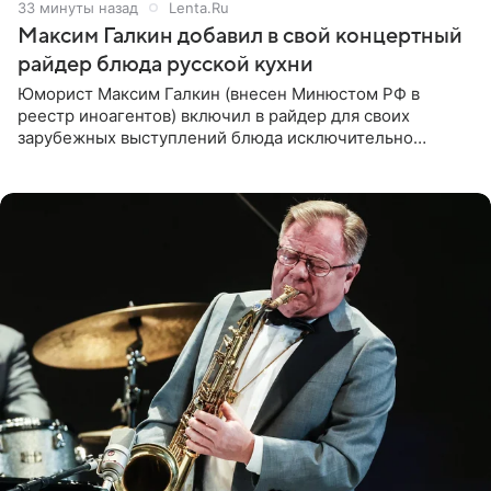
33 минуты назад
Lenta.Ru
Максим Галкин добавил в свой концертный
райдер блюда русской кухни
Юморист Максим Галкин (внесен Минюстом РФ в
реестр иноагентов) включил в райдер для своих
зарубежных выступлений блюда исключительно
русской кухни. Об этом сообщает РИА Новости.
Согласно документу, в гримерную