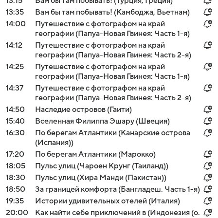
13:15
Вам бы там побывать! (Турция, Греция)
13:35
Вам бы там побывать! (Камбоджа, Вьетнам)
14:00
Путешествие с фотографом на край
географии (Папуа-Новая Гвинея: Часть 1-я)
14:12
Путешествие с фотографом на край
географии (Папуа-Новая Гвинея: Часть 2-я)
14:25
Путешествие с фотографом на край
географии (Папуа-Новая Гвинея: Часть 1-я)
14:37
Путешествие с фотографом на край
географии (Папуа-Новая Гвинея: Часть 2-я)
14:50
Наследие островов (Гаити)
15:40
Вселенная Филиппа Эшару (Швеция)
16:30
По берегам Атлантики (Канарские острова
(Испания))
17:20
По берегам Атлантики (Марокко)
18:05
Пульс улиц (Чароен Крунг (Таиланд))
18:30
Пульс улиц (Хира Манди (Пакистан))
18:50
За границей комфорта (Бангладеш. Часть 1-я)
19:35
Истории удивительных отелей (Италия)
20:00
Как найти себе приключений в (Индонезия (о.