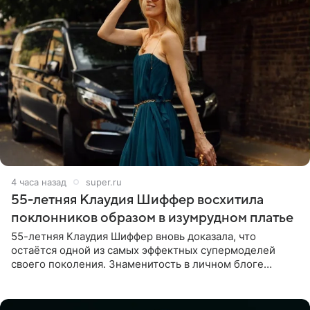
4 часа назад
super.ru
55-летняя Клаудия Шиффер восхитила
поклонников образом в изумрудном платье
55-летняя Клаудия Шиффер вновь доказала, что
остаётся одной из самых эффектных супермоделей
своего поколения. Знаменитость в личном блоге
поделилась фотографиями с недавней свадьбы, где
появилась в роли гостьи,