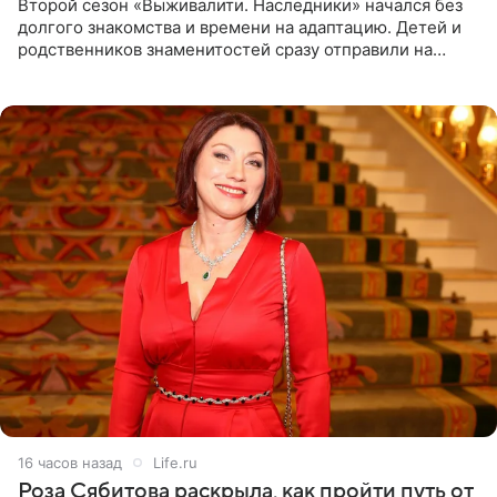
Второй сезон «Выживалити. Наследники» начался без
долгого знакомства и времени на адаптацию. Детей и
родственников знаменитостей сразу отправили на
тяжелое испытание, а уже через несколько дней в
лагере
16 часов назад
Life.ru
Роза Сябитова раскрыла, как пройти путь от