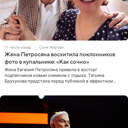
17 часов назад
Соня Жарова
Жена Петросяна восхитила поклонников
фото в купальнике: «Как сочно»
Жена Евгения Петросяна привела в восторг
подписчиков новым снимком с отдыха. Татьяна
Брухунова предстала перед публикой в эффектном
черно-сиреневом монокини, позируя прямо в бассейне.
«Ох, как сочно», «Татьяна,