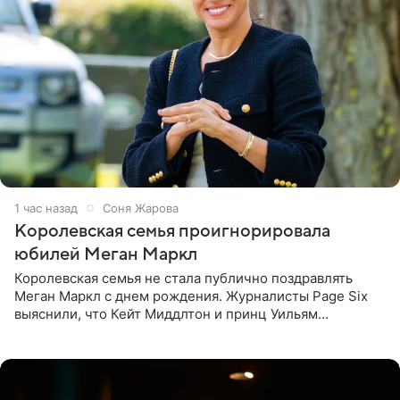
1 час назад
Соня Жарова
Королевская семья проигнорировала
юбилей Меган Маркл
Королевская семья не стала публично поздравлять
Меган Маркл с днем рождения. Журналисты Page Six
выяснили, что Кейт Миддлтон и принц Уильям
проигнорировали эту дату в своих соцсетях. По словам
экспертов,