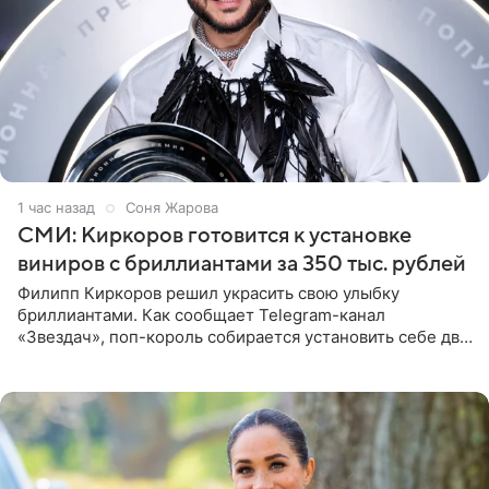
1 час назад
Соня Жарова
СМИ: Киркоров готовится к установке
виниров с бриллиантами за 350 тыс. рублей
Филипп Киркоров решил украсить свою улыбку
бриллиантами. Как сообщает Telegram-канал
«Звездач», поп-король собирается установить себе два
винира с драгоценной огранкой. Сумма, которую артист
готов выложить за