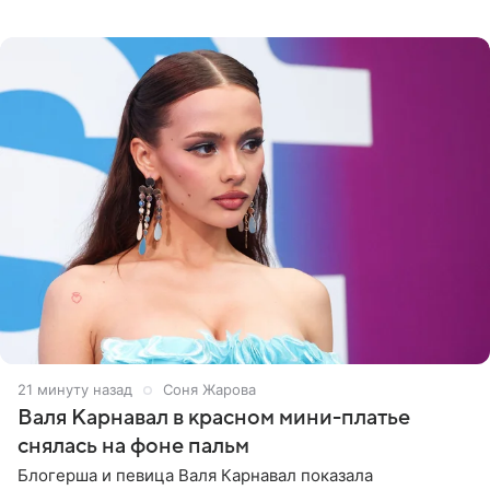
сейчас отдыхает за рубежом. На свежем кадре Собчак
запечатлена в
21 минуту назад
Соня Жарова
Валя Карнавал в красном мини-платье
снялась на фоне пальм
Блогерша и певица Валя Карнавал показала