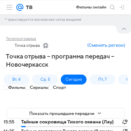
Фильмы онлайн
* транслируется московская сетка вещания
Телепрограмма
(
Сменить регион
)
Точка отрыва
Точка отрыва – программа передач –
Новочеркасск
Вт, 4
Ср, 5
Сегодня
Пт, 7
Сб
Фильмы
Сериалы
Спорт
Показать прошедшие передачи
15:55
Тайные сокровища Тихого океана (Лау)