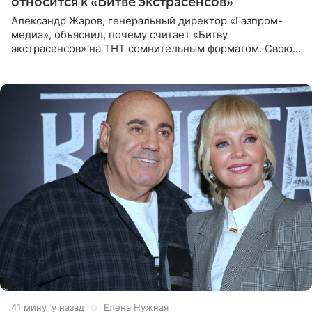
относится к «Битве экстрасенсов»
Александр Жаров, генеральный директор «Газпром-
медиа», объяснил, почему считает «Битву
экстрасенсов» на ТНТ сомнительным форматом. Свою
позицию он озвучил в подкасте «Путь в топ с Олесей
Нагорной», который
41 минуту назад
Елена Нужная