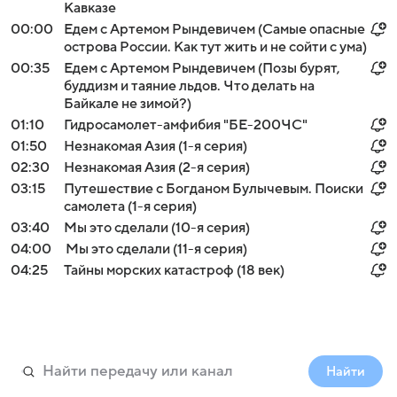
Кавказе
00:00
Едем с Артемом Рындевичем (Самые опасные
острова России. Как тут жить и не сойти с ума)
00:35
Едем с Артемом Рындевичем (Позы бурят,
буддизм и таяние льдов. Что делать на
Байкале не зимой?)
01:10
Гидросамолет-амфибия "БЕ-200ЧС"
01:50
Незнакомая Азия (1-я серия)
02:30
Незнакомая Азия (2-я серия)
03:15
Путешествие с Богданом Булычевым. Поиски
самолета (1-я серия)
03:40
Мы это сделали (10-я серия)
04:00
Мы это сделали (11-я серия)
04:25
Тайны морских катастроф (18 век)
Найти