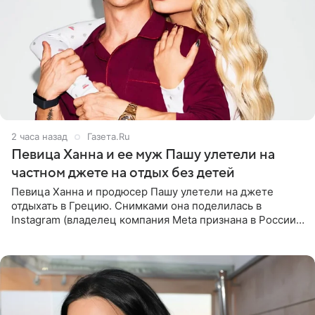
2 часа назад
Газета.Ru
Певица Ханна и ее муж Пашу улетели на
частном джете на отдых без детей
Певица Ханна и продюсер Пашу улетели на джете
отдыхать в Грецию. Снимками она поделилась в
Instagram (владелец компания Meta признана в России
экстремистской и запрещена). Ханна и Пашу показали
серию снимков,