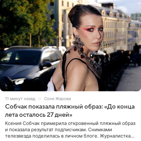
11 минут назад
Соня Жарова
Собчак показала пляжный образ: «До конца
лета осталось 27 дней»
Ксения Собчак примерила откровенный пляжный образ
и показала результат подписчикам. Снимками
телезвезда поделилась в личном блоге. Журналистка