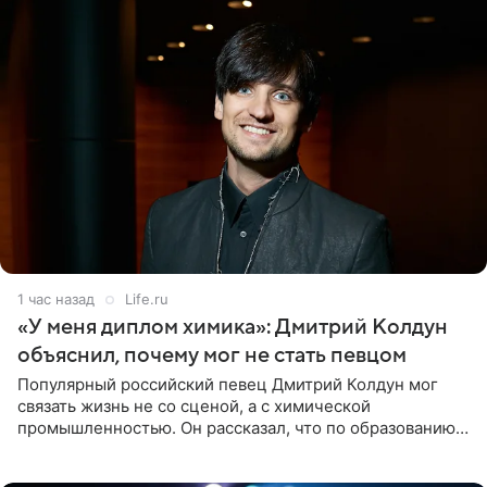
1 час назад
Life.ru
«У меня диплом химика»: Дмитрий Колдун
объяснил, почему мог не стать певцом
Популярный российский певец Дмитрий Колдун мог
связать жизнь не со сценой, а с химической
промышленностью. Он рассказал, что по образованию
является специалистом по полимерным материалам и
до начала музыкальной