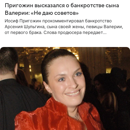
Пригожин высказался о банкротстве сына
Валерии: «Не даю советов»
Иосиф Пригожин прокомментировал банкротство
Арсения Шульгина, сына своей жены, певицы Валерии,
от первого брака. Слова продюсера передает
«СтарХит». Пригожин признался, что не лезет в дела
взрослых детей, и