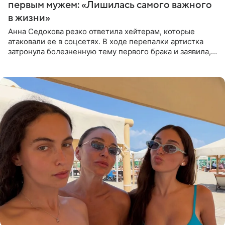
первым мужем: «Лишилась самого важного
в жизни»
Анна Седокова резко ответила хейтерам, которые
атаковали ее в соцсетях. В ходе перепалки артистка
затронула болезненную тему первого брака и заявила,
что чужие судьбы — не ее зона ответственности. От
Валентина