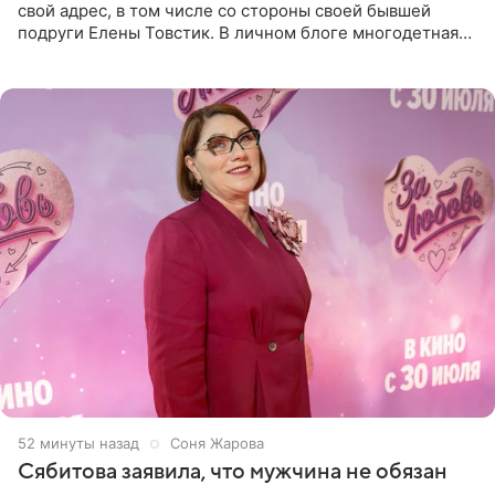
свой адрес, в том числе со стороны своей бывшей
подруги Елены Товстик. В личном блоге многодетная
мама дала понять, что считает экс‑супругу Романа
Товстика
52 минуты назад
Соня Жарова
Сябитова заявила, что мужчина не обязан