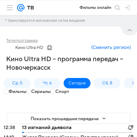
Фильмы онлайн
* транслируется московская сетка вещания
Телепрограмма
(
Сменить регион
)
Кино Ultra HD
Кино Ultra HD – программа передач –
Новочеркасск
Ср, 5
Чт, 6
Сегодня
Сб, 8
Вс
Фильмы
Сериалы
Спорт
Показать прошедшие передачи
12:38
13 изгнаний дьявола