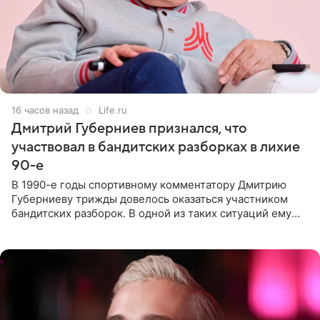
16 часов назад
Life.ru
Дмитрий Губерниев признался, что
участвовал в бандитских разборках в лихие
90-е
В 1990-е годы спортивному комментатору Дмитрию
Губерниеву трижды довелось оказаться участником
бандитских разборок. В одной из таких ситуаций ему
выдали тяжелый предмет и приказали вступить в драку,
однако он