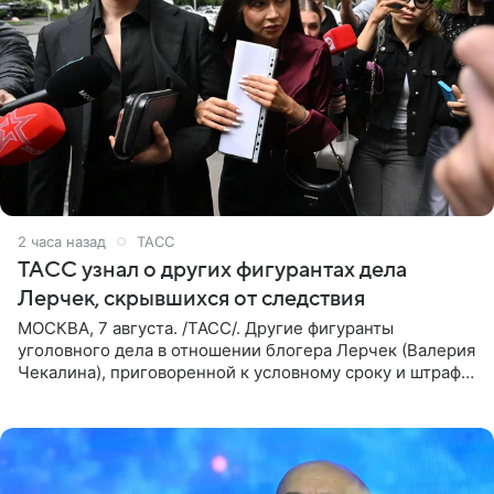
2 часа назад
ТАСС
ТАСС узнал о других фигурантах дела
Лерчек, скрывшихся от следствия
МОСКВА, 7 августа. /ТАСС/. Другие фигуранты
уголовного дела в отношении блогера Лерчек (Валерия
Чекалина), приговоренной к условному сроку и штрафу,
а также ее бывшего супруга и его бывшего бизнес-
партнера,