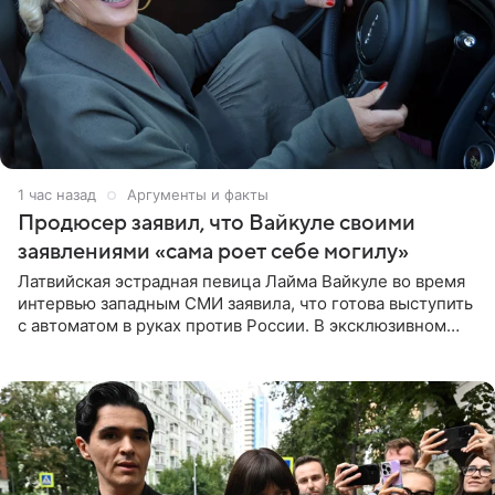
1 час назад
Аргументы и факты
Продюсер заявил, что Вайкуле своими
заявлениями «сама роет себе могилу»
Латвийская эстрадная певица Лайма Вайкуле во время
интервью западным СМИ заявила, что готова выступить
с автоматом в руках против России. В эксклюзивном
комментарии aif.ru продюсер Сергей Дворцов отметил,
что