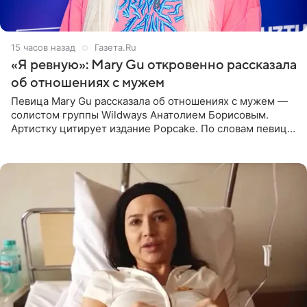
15 часов назад
Газета.Ru
«Я ревную»: Mary Gu откровенно рассказала
об отношениях с мужем
Певица Mary Gu рассказала об отношениях с мужем —
солистом группы Wildways Анатолием Борисовым.
Артистку цитирует издание Popcake. По словам певицы,
залог любви — это принять недостатки другого
человека. Также