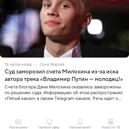
16 часов назад
Соня Жарова
Суд заморозил счета Милохина из-за иска
автора трека «Владимир Путин — молодец!»
Счета блогера Дани Милохина оказались заморожены
по решению суда. Информацию об этом распространил
«Пятый канал» в своем Telegram-канале. Речь идет о
сумме в 407,2 тыс. рублей. Причиной разбирательства
стал
Расписание
Прямой эфир
Напоминания
Новости ТВ