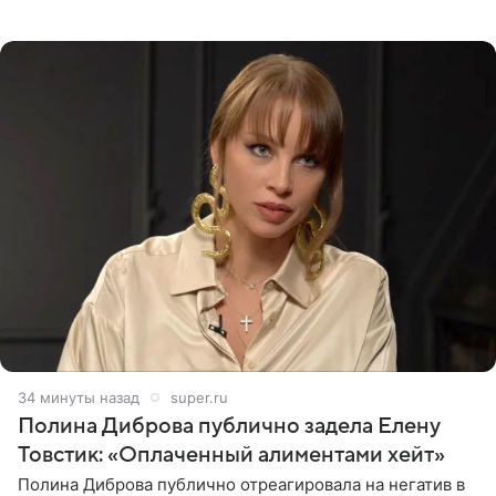
запустили процесс поиска смыслов, возможностей и
глубин. В
34 минуты назад
super.ru
Полина Диброва публично задела Елену
Товстик: «Оплаченный алиментами хейт»
Полина Диброва публично отреагировала на негатив в