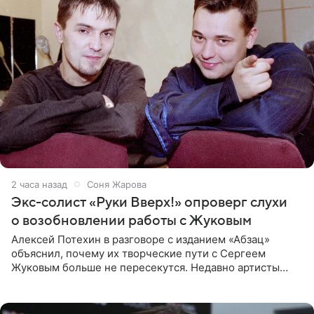
2 часа назад
Соня Жарова
Экс-солист «Руки Вверх!» опроверг слухи
о возобновлении работы с Жуковым
Алексей Потехин в разговоре с изданием «Абзац»
объяснил, почему их творческие пути с Сергеем
Жуковым больше не пересекутся. Недавно артисты
воссоединились на большом концерте «30 нам уже!»,
который прошел в