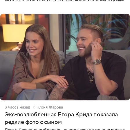
зеркалом в черном топе с кружевом, который
дополнила
6 часов назад
Соня Жарова
Экс-возлюбленная Егора Крида показала
редкие фото с сыном
Дарья Клюкина выбралась на прогулку по реке вместе с