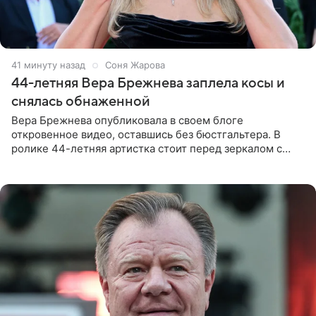
42 минуты назад
Соня Жарова
44-летняя Вера Брежнева заплела косы и
снялась обнаженной
Вера Брежнева опубликовала в своем блоге
откровенное видео, оставшись без бюстгальтера. В
ролике 44-летняя артистка стоит перед зеркалом с
обнаженной грудью. Волосы певица собрала в косы и
надела головной убор.