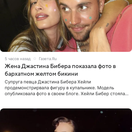
5 часов назад
Газета.Ru
Жена Джастина Бибера показала фото в
бархатном желтом бикини
Супруга певца Джастина Бибера Хейли
продемонстрирвала фигуру в купальнике. Модель
опубликовала фото в своем блоге. Хейли Бибер стояла
перед зеркалом в желтом крошечном бархатном
бикини, которое дополнила