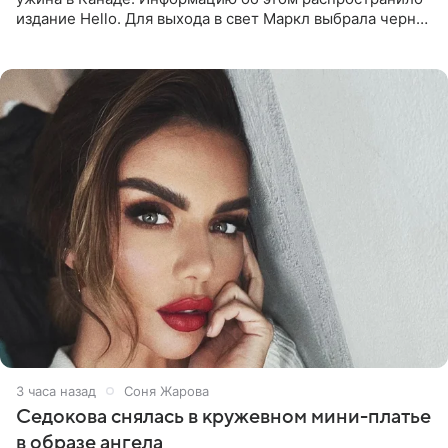
издание Hello. Для выхода в свет Маркл выбрала черное
платье с асимметричным кроем, оголяющим одно
плечо, и
3 часа назад
Соня Жарова
Седокова снялась в кружевном мини-платье
в образе ангела