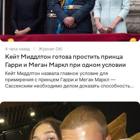
4 часа назад
Журнал OK!
Кейт Миддлтон готова простить принца
Гарри и Меган Маркл при одном условии
Кейт Миддлтон назвала главное условие для
примирения с принцем Гарри и Меган Маркл —
Сассекским необходимо делом доказать способность
хранить семейные тайны и полностью восстановить
подорванное доверие.