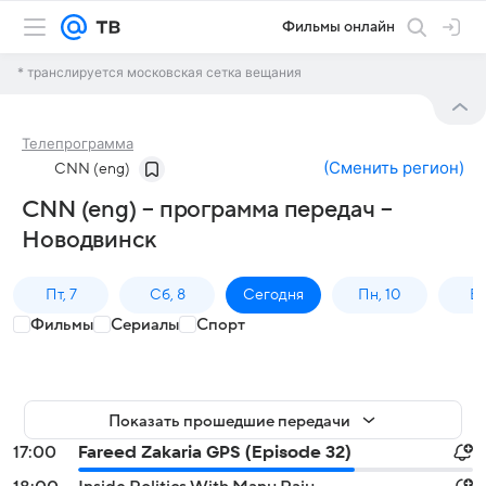
Фильмы онлайн
* транслируется московская сетка вещания
Телепрограмма
(
Сменить регион
)
CNN (eng)
CNN (eng) – программа передач –
Новодвинск
Пт, 7
Сб, 8
Сегодня
Пн, 10
Вт,
Фильмы
Сериалы
Спорт
Показать прошедшие передачи
17:00
Fareed Zakaria GPS (Episode 32)