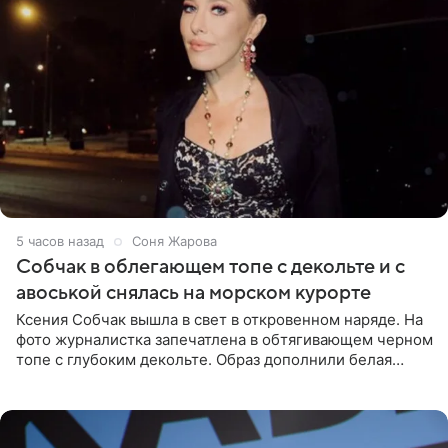
5 часов назад
Соня Жарова
Собчак в облегающем топе с декольте и с
авоськой снялась на морском курорте
Ксения Собчак вышла в свет в откровенном наряде. На
фото журналистка запечатлена в обтягивающем черном
топе с глубоким декольте. Образ дополнили белая
юбка-миди, вьетнамки на платформе и соломенная
шляпа.