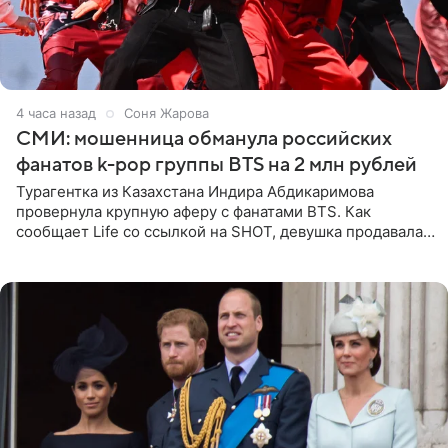
4 часа назад
Соня Жарова
СМИ: мошенница обманула российских
фанатов k-pop группы BTS на 2 млн рублей
Турагентка из Казахстана Индира Абдикаримова
провернула крупную аферу с фанатами BTS. Как
сообщает Life со ссылкой на SHOT, девушка продавала
поддельные туры на концерт группы в Пусане. По
данным издания,