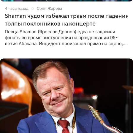
4 часа назад
Соня Жарова
Shaman чудом избежал травм после падения
толпы поклонников на концерте
Певца Shaman (Ярослав Дронов) едва не задавили
фанаты во время выступления на праздновании 95-
летия Абакана. Инцидент произошел прямо на сцене,
подробности сообщает «Абзац». Толпа поклонников
навалилась на