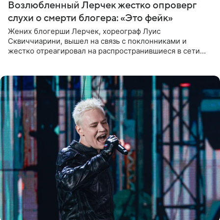
Возлюбленный Лерчек жестко опроверг
слухи о смерти блогера: «Это фейк»
Жених блогерши Лерчек, хореограф Луис
Сквиччиарини, вышел на связь с поклонниками и
жестко отреагировал на распространившиеся в сети
слухи о смерти Валерии Чекалиной. «Это фейк! Я в
шоке, что такие люди