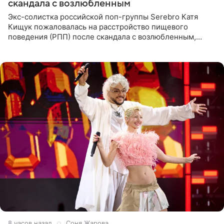
скандала с возлюбленным
Экс-солистка российской поп-группы Serebro Катя
Кищук пожаловалась на расстройство пищевого
поведения (РПП) после скандала с возлюбленным,
популярным рэпером 9mice (настоящее имя — Сергей
Дмитриев).
8 часов назад
Соня Жарова