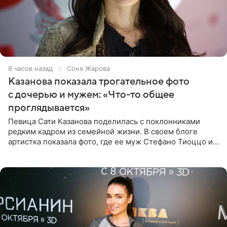
8 часов назад
Соня Жарова
Казанова показала трогательное фото
с дочерью и мужем: «Что-то общее
проглядывается»
Певица Сати Казанова поделилась с поклонниками
редким кадром из семейной жизни. В своем блоге
артистка показала фото, где ее муж Стефано Тиоццо и
их маленькая дочь спят рядом. На снимке отец и
малышка лежат в