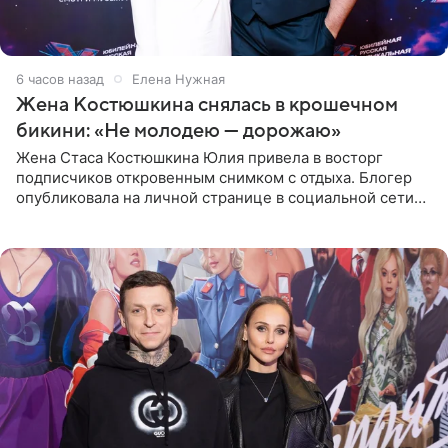
6 часов назад
Елена Нужная
Жена Костюшкина снялась в крошечном
бикини: «Не молодею — дорожаю»
Жена Стаса Костюшкина Юлия привела в восторг
подписчиков откровенным снимком с отдыха. Блогер
опубликовала на личной странице в социальной сети
фото в ярком бикини, позируя на пирсе во время отпуска
в Турции,