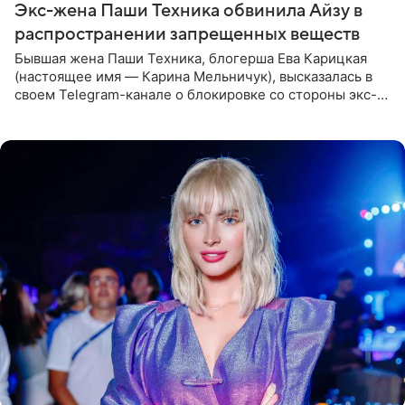
Экс-жена Паши Техника обвинила Айзу в
распространении запрещенных веществ
Бывшая жена Паши Техника, блогерша Ева Карицкая
(настоящее имя — Карина Мельничук), высказалась в
своем Telegram-канале о блокировке со стороны экс-
супруги Гуфа Айзы-Лилуны Ай. Карицкая утверждает,
что ее