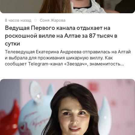
8 часов назад
Соня Жарова
Ведущая Первого канала отдыхает на
роскошной вилле на Алтае за 87 тысяч в
сутки
Телеведущая Екатерина Андреева отправилась на Алтай
и выбрала для проживания шикарную виллу. Как
сообщает Telegram-канал «Звездач», знаменитость
сняла двухэтажный дом, где ночь обходится минимум в
87 тысяч