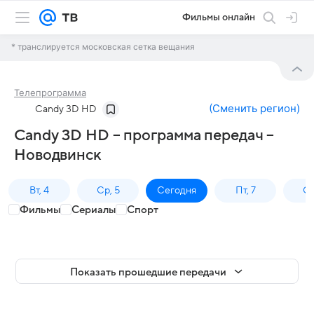
Фильмы онлайн
* транслируется московская сетка вещания
Телепрограмма
(
Сменить регион
)
Candy 3D HD
Candy 3D HD – программа передач –
Новодвинск
Вт, 4
Ср, 5
Сегодня
Пт, 7
Сб
Фильмы
Сериалы
Спорт
Показать прошедшие передачи