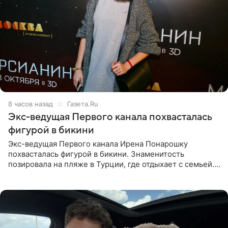
8 часов назад
Газета.Ru
Экс-ведущая Первого канала похвасталась
фигурой в бикини
Экс-ведущая Первого канала Ирена Понарошку
похвасталась фигурой в бикини. Знаменитость
позировала на пляже в Турции, где отдыхает с семьей.
Она поделилась кадрами с отдыха в Instagram (владелец
компания Meta