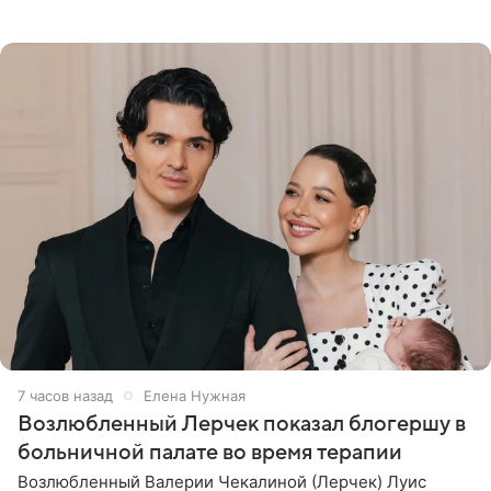
Гальпериным, поделился личной историей о борьбе с
бронхиальной астмой в
7 часов назад
Елена Нужная
Возлюбленный Лерчек показал блогершу в
больничной палате во время терапии
Возлюбленный Валерии Чекалиной (Лерчек) Луис