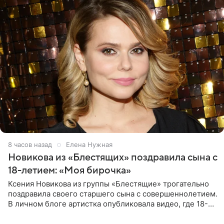
8 часов назад
Елена Нужная
Новикова из «Блестящих» поздравила сына с
18-летием: «Моя бирочка»
Ксения Новикова из группы «Блестящие» трогательно
поздравила своего старшего сына с совершеннолетием.
В личном блоге артистка опубликовала видео, где 18-
летний Мирон легко подхватил маму на руки и закружил
во