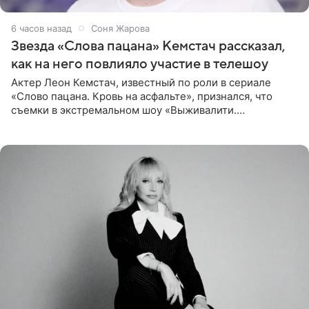
6 часов назад
Соня Жарова
Звезда «Слова пацана» Кемстач рассказал,
как на него повлияло участие в телешоу
Актер Леон Кемстач, известный по роли в сериале
«Слово пацана. Кровь на асфальте», признался, что
съемки в экстремальном шоу «Выживалити.
Наследники» кардинально повлияли на его образ жизни.
Подробностями он