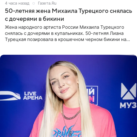
4 часа назад
Газета.Ru
50-летняя жена Михаила Турецкого снялась
с дочерями в бикини
Жена народного артиста России Михаила Турецкого
снялась с дочерями в купальниках. 50-летняя Лиана
Турецкая позировала в крошечном черном бикини на
пляже в Италии. Ее старшая дочь Сарина для отдыха
выбрала бандо