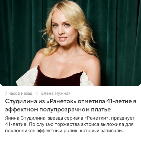
7 часов назад
Елена Нужная
Студилина из «Ранеток» отметила 41-летие в
эффектном полупрозрачном платье
Янина Студилина, звезда сериала «Ранетки», празднует
41-летие. По случаю торжества актриса выложила для
поклонников эффектный ролик, который записали
прошлой ночью. В кадре артистка предстала в