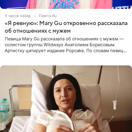
5 часов назад
Газета.Ru
«Я ревную»: Mary Gu откровенно рассказала
об отношениях с мужем
Певица Mary Gu рассказала об отношениях с мужем —
солистом группы Wildways Анатолием Борисовым.
Артистку цитирует издание Popcake. По словам певицы,
залог любви — это принять недостатки другого
человека. Также