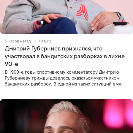
5 часов назад
Life.ru
Дмитрий Губерниев признался, что
участвовал в бандитских разборках в лихие
90-е
В 1990-е годы спортивному комментатору Дмитрию
Губерниеву трижды довелось оказаться участником
бандитских разборок. В одной из таких ситуаций ему
выдали тяжелый предмет и приказали вступить в драку,
однако он