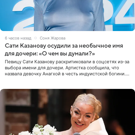
6 часов назад
Соня Жарова
Сати Казанову осудили за необычное имя
для дочери: «О чем вы думали?»
Певицу Сати Казанову раскритиковали в соцсетях из-за
выбора имени для дочери. Артистка сообщила, что
назвала девочку Анагхой в честь индуистской богини.
При этом исполнительница скрывала это имя от
поклонников