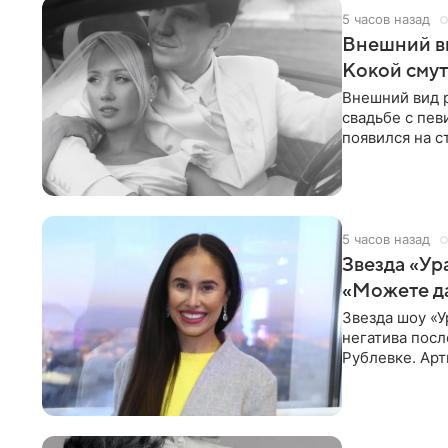
5 часов назад
Внешний ви
Кокой смут
Внешний вид 
свадьбе с пев
появился на с
признанной
5 часов назад
Звезда «Ур
«Можете д
Звезда шоу «У
негатива посл
Рублевке. Арт
реакция публ