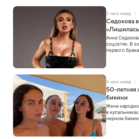
3 часа назад
Седокова в
«Лишилась 
Анна Седокова
соцсетях. В х
первого брака
ответственнос
4 часа назад
50-летняя 
бикини
Жена народно
в купальниках
черном бикини
выбрала банд