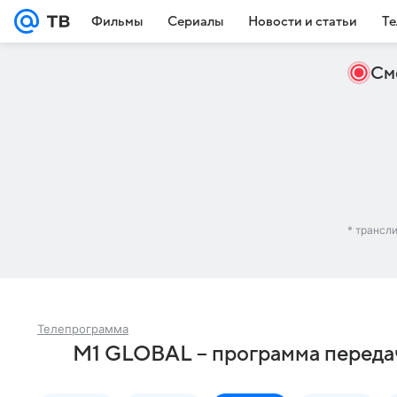
Фильмы
Сериалы
Новости и статьи
Те
См
* трансл
Телепрограмма
M1 GLOBAL – программа переда