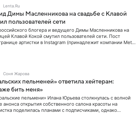
Lenta.Ru
д Димы Масленникова на свадьбе с Клавой
ил пользователей сети
российского блогера и ведущего Димы Масленникова на
ицей Клавой Кокой смутил пользователей сети. Пост
транице артистки в Instagram (принадлежит компании Meta,
Соня Жарова
альских пельменей» ответила хейтерам:
аже бить меня»
ральские пельмени» Илана Юрьева столкнулась с волной
е анонса открытия собственного салона красоты на
истка поделилась планами с подписчиками, однако
ики