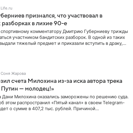
Life.ru
берниев признался, что участвовал в
 разборках в лихие 90-е
ы спортивному комментатору Дмитрию Губерниеву трижды
аться участником бандитских разборок. В одной из таких
выдали тяжелый предмет и приказали вступить в драку,
Соня Жарова
зил счета Милохина из-за иска автора трека
 Путин — молодец!»
а Дани Милохина оказались заморожены по решению суда.
б этом распространил «Пятый канал» в своем Telegram-
идет о сумме в 407,2 тыс. рублей. Причиной
ва стал