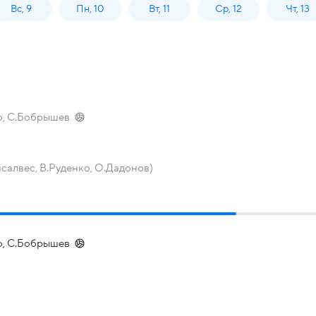
Вс, 9
Пн, 10
Вт, 11
Ср, 12
Чт, 13
ко, С.Бобрышев
нсалвес, В.Руденко, О.Дадонов)
ко, С.Бобрышев