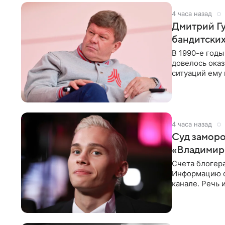
4 часа назад
Дмитрий Гу
бандитских
В 1990-е год
довелось оказ
ситуаций ему 
однако он
4 часа назад
Суд заморо
«Владимир
Счета блогер
Информацию о
канале. Речь 
разбирательст