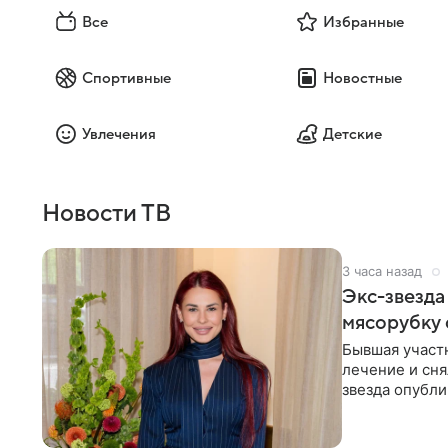
Все
Избранные
Спортивные
Новостные
Увлечения
Детские
Новости ТВ
3 часа назад
Экс-звезда
мясорубку 
Бывшая участ
лечение и сня
звезда опубли
процесс снят