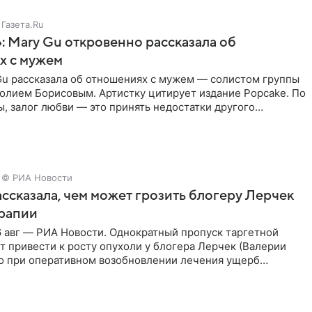
Газета.Ru
: Mary Gu откровенно рассказала об
х с мужем
Gu рассказала об отношениях с мужем — солистом группы
олием Борисовым. Артистку цитирует издание Popcake. По
, залог любви — это принять недостатки другого
кже
© РИА Новости
ссказала, чем может грозить блогеру Лерчек
ерапии
 авг — РИА Новости. Однократный пропуск таргетной
 привести к росту опухоли у блогера Лерчек (Валерии
но при оперативном возобновлении лечения ущерб
ритичен,