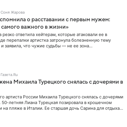
Соня Жарова
спомнила о расставании с первым мужем:
самого важного в жизни»
 резко ответила хейтерам, которые атаковали ее в
оде перепалки артистка затронула болезненную тему
 и заявила, что чужие судьбы — не ее зона
ти. От Валентина
Газета.Ru
жена Михаила Турецкого снялась с дочерями в
го артиста России Михаила Турецкого снялась с дочерями
. 50-летняя Лиана Турецкая позировала в крошечном
 на пляже в Италии. Ее старшая дочь Сарина для отдыха
о