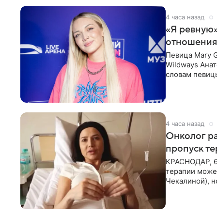
4 часа назад
«Я ревную»
отношения
Певица Mary 
Wildways Анат
словам певицы
человека. Та
4 часа назад
Онколог ра
пропуск т
КРАСНОДАР, 6
терапии может
Чекалиной), 
здоровью не к