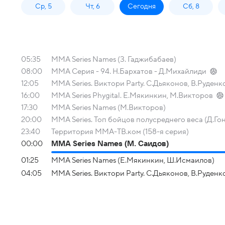
Ср, 5
Чт, 6
Сегодня
Сб, 8
05:35
MMA Series Names (З. Гаджибабаев)
08:00
ММА Серия - 94. Н.Бархатов - Д.Михайлиди
12:05
MMA Series. Виктори Party. С.Дьяконов, В.Руден
16:00
MMA Series Phygital. Е.Мякинкин, М.Викторов
17:30
MMA Series Names (М.Викторов)
20:00
MMA Series. Топ бойцов полусреднего веса (Д.Го
23:40
Территория ММА-ТВ.ком (158-я серия)
00:00
MMA Series Names (М. Саидов)
01:25
MMA Series Names (Е.Мякинкин, Ш.Исмаилов)
04:05
MMA Series. Виктори Party. С.Дьяконов, В.Руден