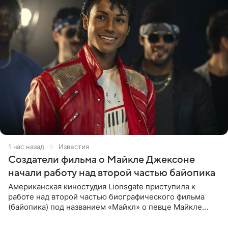
1 час назад
Известия
Создатели фильма о Майкле Джексоне
начали работу над второй частью байопика
Американская киностудия Lionsgate приступила к
работе над второй частью биографического фильма
(байопика) под названием «Майкл» о певце Майкле
Джексоне. Об этом 6 августа сообщил онлайн-ресурс
Deadline