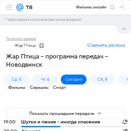
Фильмы онлайн
* транслируется московская сетка вещания
Телепрограмма
(
Сменить регион
)
Жар Птица
Жар Птица – программа передач –
Новодвинск
Ср, 5
Чт, 6
Сегодня
Сб, 8
Вс
Фильмы
Сериалы
Спорт
Показать прошедшие передачи
19:00
Шутки и пение - иногда спасение