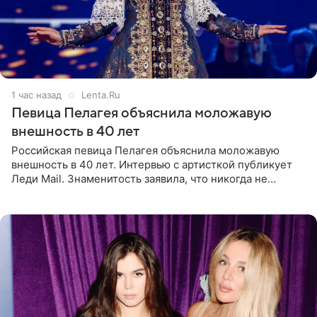
1 час назад
Lenta.Ru
Певица Пелагея объяснила моложавую
внешность в 40 лет
Российская певица Пелагея объяснила моложавую
внешность в 40 лет. Интервью с артисткой публикует
Леди Mail. Знаменитость заявила, что никогда не
прибегала к филлерам. При этом она регулярно
посещает