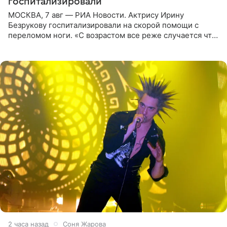
госпитализировали
МОСКВА, 7 авг — РИА Новости. Актрису Ирину
Безрукову госпитализировали на скорой помощи с
переломом ноги. «С возрастом все реже случается что-
то впервые. Но у меня случилась необычная
“премьера”. Впервые в
2 часа назад
Соня Жарова