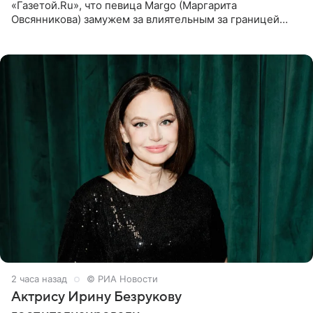
«Газетой.Ru», что певица Margo (Маргарита
Овсянникова) замужем за влиятельным за границей
бизнесменом. По словам Дворцова, о браке протеже
Филиппа Киркорова в
2 часа назад
© РИА Новости
Актрису Ирину Безрукову