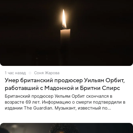
1 час назад
Соня Жарова
Умер британский продюсер Уильям Орбит,
работавший с Мадонной и Бритни Спирс
Британский продюсер Уильям Орбит скончался в
возрасте 69 лет. Информацию о смерти подтвердили в
издании The Guardian. Музыкант, известный по
сотрудничеству с Мадонной, Бритни Спирс и
коллективами Blur и U2,