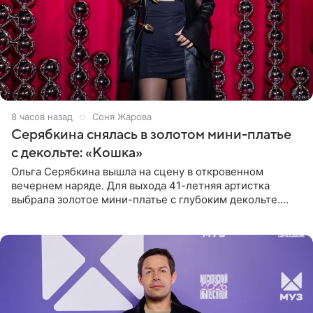
8 часов назад
Соня Жарова
Серябкина снялась в золотом мини-платье
с декольте: «Кошка»
Ольга Серябкина вышла на сцену в откровенном
вечернем наряде. Для выхода 41-летняя артистка
выбрала золотое мини-платье с глубоким декольте.
Дополнением к образу стали бежевые мюли. Стилисты
выпрямили волосы