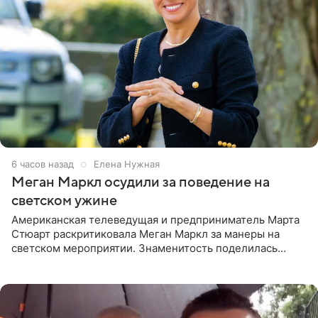
6 часов назад
Елена Нужная
Меган Маркл осудили за поведение на
светском ужине
Американская телеведущая и предприниматель Марта
Стюарт раскритиковала Меган Маркл за манеры на
светском мероприятии. Знаменитость поделилась
деталями личной встречи с герцогиней Сассекской,
пишет PageSix. По