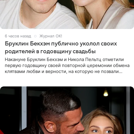
6 часов назад
Журнал OK!
Бруклин Бекхэм публично уколол своих
родителей в годовщину свадьбы
Накануне Бруклин Бекхэм и Никола Пельтц отметили
первую годовщину своей повторной церемонии обмена
клятвами любви и верности, на которую не позвали
никого из клана Бекхэм. По словам инсайдеров, пара
считает это