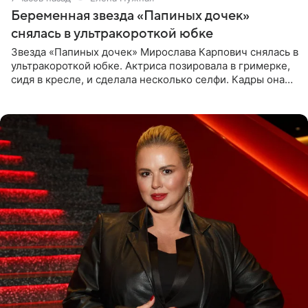
Беременная звезда «Папиных дочек»
снялась в ультракороткой юбке
Звезда «Папиных дочек» Мирослава Карпович снялась в
ультракороткой юбке. Актриса позировала в гримерке,
сидя в кресле, и сделала несколько селфи. Кадры она
опубликовала на личной странице в социальной сети.