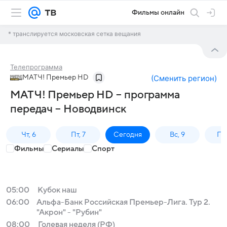
Фильмы онлайн
* транслируется московская сетка вещания
Телепрограмма
МАТЧ! Премьер HD
(
Сменить регион
)
МАТЧ! Премьер HD – программа
передач – Новодвинск
Чт, 6
Пт, 7
Сегодня
Вс, 9
Пн,
Фильмы
Сериалы
Спорт
05:00
Кубок наш
06:00
Альфа-Банк Российская Премьер-Лига. Тур 2.
"Акрон" - "Рубин"
08:00
Голевая неделя (РФ)