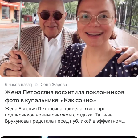
6 часов назад
Соня Жарова
Жена Петросяна восхитила поклонников
фото в купальнике: «Как сочно»
Жена Евгения Петросяна привела в восторг
подписчиков новым снимком с отдыха. Татьяна
Брухунова предстала перед публикой в эффектном
черно-сиреневом монокини, позируя прямо в бассейне.
«Ох, как сочно», «Татьяна,