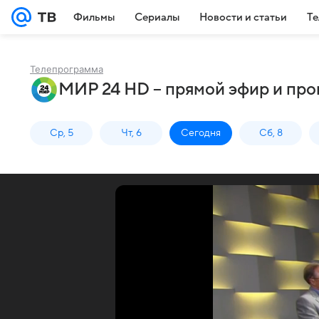
Фильмы
Сериалы
Новости и статьи
Те
Телепрограмма
МИР 24 HD – прямой эфир и про
Ср, 5
Чт, 6
Сегодня
Сб, 8