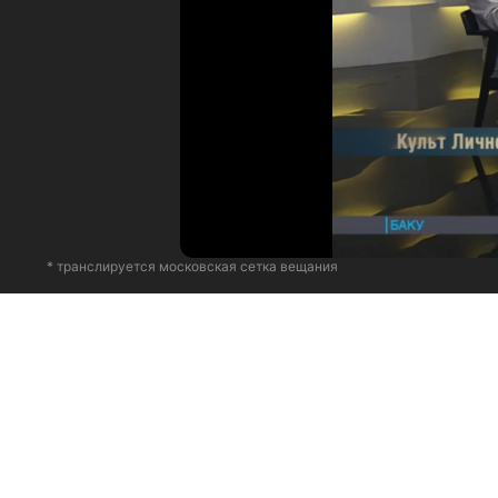
* транслируется московская сетка вещания