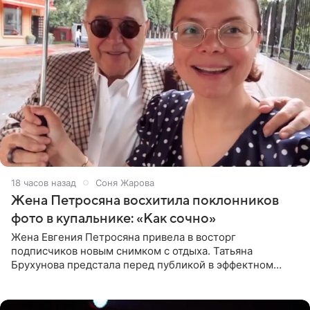
18 часов назад
Соня Жарова
Жена Петросяна восхитила поклонников
фото в купальнике: «Как сочно»
Жена Евгения Петросяна привела в восторг
подписчиков новым снимком с отдыха. Татьяна
Брухунова предстала перед публикой в эффектном
черно-сиреневом монокини, позируя прямо в бассейне.
«Ох, как сочно», «Татьяна,