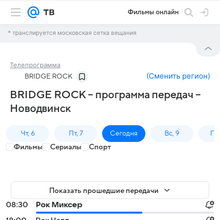
Фильмы онлайн
* транслируется московская сетка вещания
Телепрограмма
(
Сменить регион
)
BRIDGE ROCK
BRIDGE ROCK – программа передач –
Новодвинск
Чт, 6
Пт, 7
Сегодня
Вс, 9
Пн,
Фильмы
Сериалы
Спорт
Показать прошедшие передачи
08:30
Рок Миксер