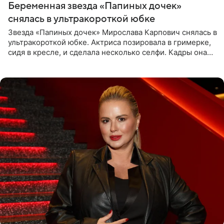
Беременная звезда «Папиных дочек»
снялась в ультракороткой юбке
Звезда «Папиных дочек» Мирослава Карпович снялась в
ультракороткой юбке. Актриса позировала в гримерке,
сидя в кресле, и сделала несколько селфи. Кадры она
опубликовала на личной странице в социальной сети.