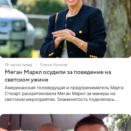
18 часов назад
Елена Нужная
Меган Маркл осудили за поведение на
светском ужине
Американская телеведущая и предприниматель Марта
Стюарт раскритиковала Меган Маркл за манеры на
светском мероприятии. Знаменитость поделилась
деталями личной встречи с герцогиней Сассекской,
пишет PageSix. По