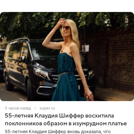
давно перестала следить за тратами и может позволить
себе жить,
5 часов назад
super.ru
55-летняя Клаудия Шиффер восхитила
поклонников образом в изумрудном платье
55-летняя Клаудия Шиффер вновь доказала, что