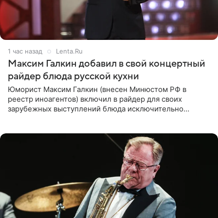
1 час назад
Lenta.Ru
Максим Галкин добавил в свой концертный
райдер блюда русской кухни
Юморист Максим Галкин (внесен Минюстом РФ в
реестр иноагентов) включил в райдер для своих
зарубежных выступлений блюда исключительно
русской кухни. Об этом сообщает РИА Новости.
Согласно документу, в гримерную