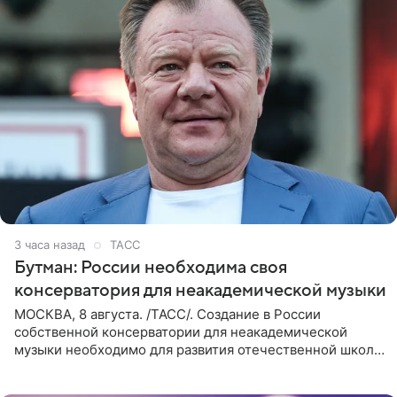
3 часа назад
ТАСС
Бутман: России необходима своя
консерватория для неакадемической музыки
МОСКВА, 8 августа. /ТАСС/. Создание в России
собственной консерватории для неакадемической
музыки необходимо для развития отечественной школы
джаза, рока и поп-музыки, а также подготовки
исполнителей мирового