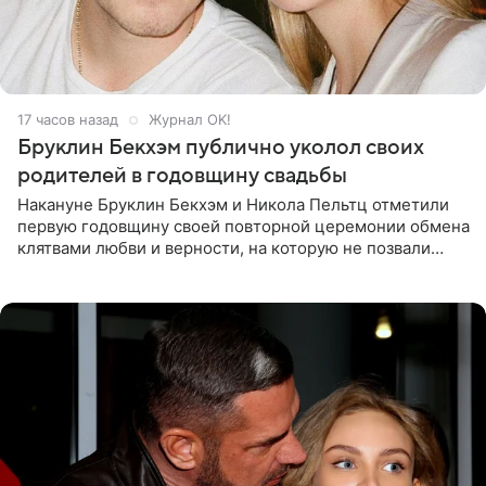
17 часов назад
Журнал OK!
Бруклин Бекхэм публично уколол своих
родителей в годовщину свадьбы
Накануне Бруклин Бекхэм и Никола Пельтц отметили
первую годовщину своей повторной церемонии обмена
клятвами любви и верности, на которую не позвали
никого из клана Бекхэм. По словам инсайдеров, пара
считает это