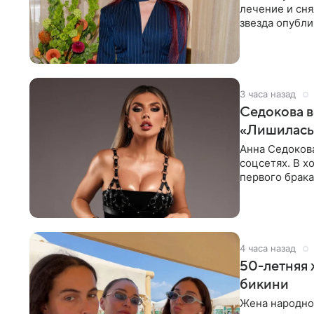
лечение и сня
звезда опубли
процесс снят
3 часа назад
Седокова в
«Лишилась 
Анна Седокова
соцсетях. В х
первого брака
ответственнос
4 часа назад
50-летняя 
бикини
Жена народно