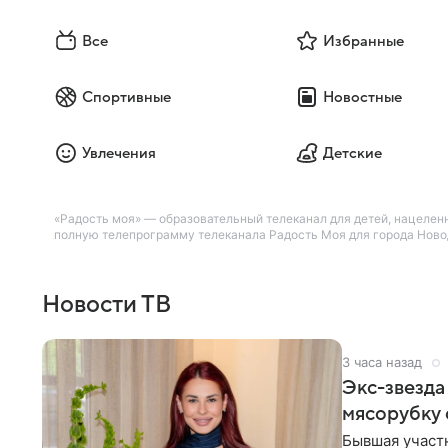
Все
Избранные
Спортивные
Новостные
Увлечения
Детские
«Радость моя» — образовательный телеканал для детей, нацелен
полную телепрограмму телеканала Радость Моя для города Новод
Новости ТВ
3 часа назад
Экс-звезда
мясорубку 
Бывшая участ