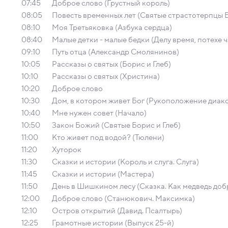
07:45
Доброе слово (Грустный король)
08:05
Повесть временных лет (Святые страстотерпцы Б
08:10
Моя Третьяковка (Азбука сердца)
08:40
Малые детки - малые бедки (Делу время, потехе ч
09:10
Путь отца (Александр Смолянинов)
10:05
Рассказы о святых (Борис и Глеб)
10:10
Рассказы о святых (Христина)
10:20
Доброе слово
10:30
Дом, в котором живет Бог (Рукоположение диак
10:40
Мне нужен совет (Начало)
10:50
Закон Божий (Святые Борис и Глеб)
11:00
Кто живет под водой? (Тюлени)
11:20
Хуторок
11:30
Сказки и истории (Король и слуга. Слуга)
11:45
Сказки и истории (Мастера)
11:50
День в Шишкином лесу (Сказка. Как медведь доб
12:00
Доброе слово (Станюкович. Максимка)
12:10
Остров открытий (Давид. Псалтырь)
12:25
Грамотные истории (Выпуск 25-й)