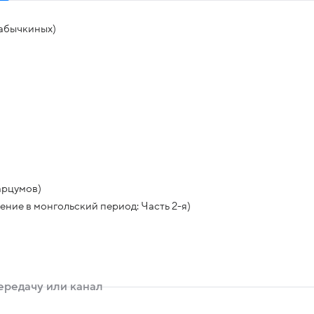
Кабычкиных)
арцумов)
ние в монгольский период: Часть 2-я)