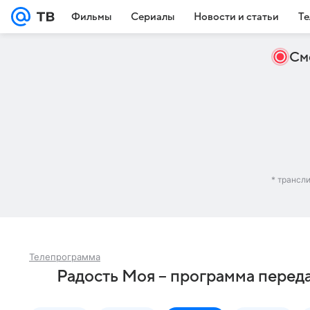
Фильмы
Сериалы
Новости и статьи
Те
См
* трансл
Телепрограмма
Радость Моя – программа перед