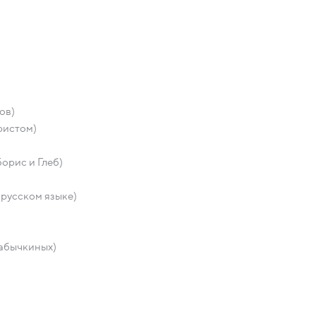
ов)
ристом)
орис и Глеб)
 русском языке)
Кабычкиных)