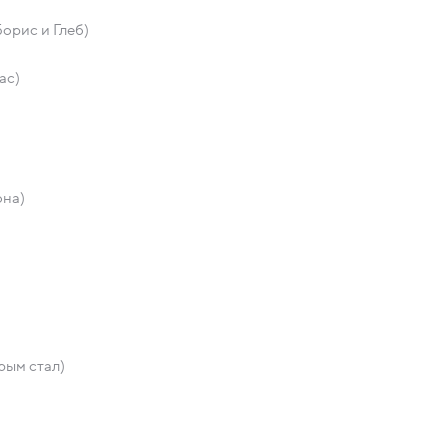
орис и Глеб)
ас)
она)
рым стал)