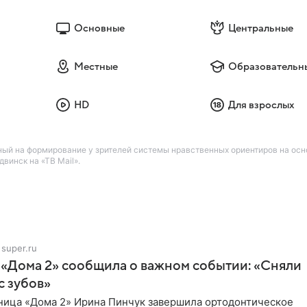
Основные
Центральные
Местные
Образовательн
HD
Для взрослых
ный на формирование у зрителей системы нравственных ориентиров на осн
винск на «ТВ Mail».
super.ru
 «Дома 2» сообщила о важном событии: «Сняли
с зубов»
ница «Дома 2» Ирина Пинчук завершила ортодонтическое