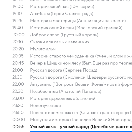
19:00
Исторический час (10-я серия)
19:10
Аты-баты (Герои Сталинграда)
19:25
Мастера и мастерицы (Аппликация на холсте)
19:40
История одной вещи (Московский трамвай)
20:00
Доброе слово (Грустный король)
20:10
Сказки для самых маленьких
20:20
Мультфильм
20:35
Истории старого чемоданчика (Ученый слон и ж
20:45
Вечер в Шишкином лесу (Быт. Еще раз про терпен
21:00
Русская дорога (Сергиев Посад)
21:30
Русская дорога (Смоленск. Шедевры русского ис
22:00
Актуально ("Вопросы Веры и Фомы"- новый форм
22:30
Незабвенные (Анатолий Папанов)
23:00
История церковных облачений
23:20
Новомученики
23:50
Повесть временных лет (Святые страстотерпцы Б
00:00
Минутная история (Господин Великий Новгород
00:55
Умный язык - умный народ (Целебные растени