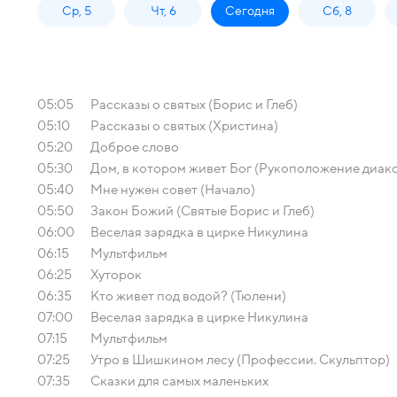
Ср, 5
Чт, 6
Сегодня
Сб, 8
05:05
Рассказы о святых (Борис и Глеб)
05:10
Рассказы о святых (Христина)
05:20
Доброе слово
05:30
Дом, в котором живет Бог (Рукоположение диак
05:40
Мне нужен совет (Начало)
05:50
Закон Божий (Святые Борис и Глеб)
06:00
Веселая зарядка в цирке Никулина
06:15
Мультфильм
06:25
Хуторок
06:35
Кто живет под водой? (Тюлени)
07:00
Веселая зарядка в цирке Никулина
07:15
Мультфильм
07:25
Утро в Шишкином лесу (Профессии. Скульптор)
07:35
Сказки для самых маленьких