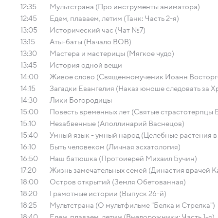
12:35
Мультстрана (Про инструменты аниматора)
12:45
Едем, плаваем, летим (Танк: Часть 2-я)
13:05
Исторический час (Чат №7)
13:15
Аты-баты (Начало ВОВ)
13:30
Мастера и мастерицы (Мягкое чудо)
13:45
История одной вещи
14:00
Живое слово (Священномученик Иоанн Восторг
14:15
Загадки Евангелия (Наказ юноше следовать за Х
14:30
Лики Богородицы
15:00
Повесть временных лет (Святые страстотерпцы Б
15:10
Незабвенные (Аполлинарий Васнецов)
15:40
Умный язык - умный народ (Целебные растения в
16:10
Быть человеком (Личная эсхатология)
16:50
Наш батюшка (Протоиерей Михаил Бучин)
17:20
Жизнь замечательных семей (Династия врачей 
18:00
Остров открытий (Земля Обетованная)
18:20
Грамотные истории (Выпуск 26-й)
18:25
Мультстрана (О мультфильме "Белка и Стрелка")
18:40
Едем, плаваем, летим (Внедорожники: Часть 1-я)