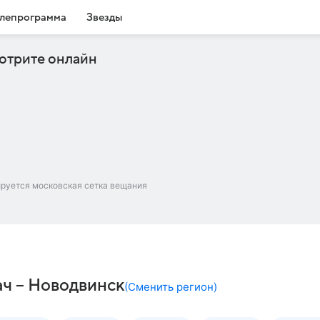
лепрограмма
Звезды
отрите онлайн
ируется московская сетка вещания
ач – Новодвинск
(
Сменить регион
)