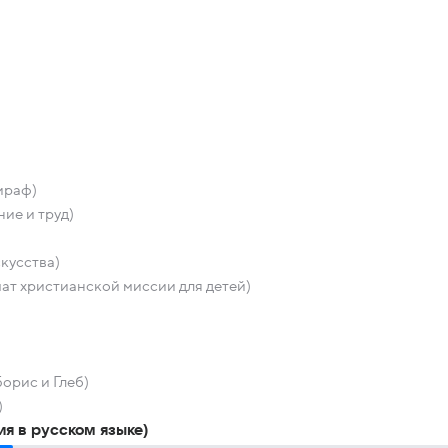
ираф)
ие и труд)
кусства)
ат христианской миссии для детей)
орис и Глеб)
)
я в русском языке)