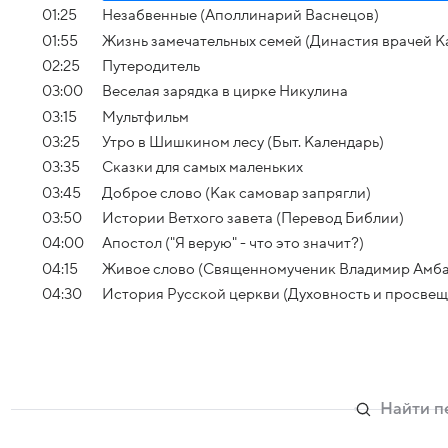
01:25
Незабвенные (Аполлинарий Васнецов)
01:55
Жизнь замечательных семей (Династия врачей 
02:25
Путеродитель
03:00
Веселая зарядка в цирке Никулина
03:15
Мультфильм
03:25
Утро в Шишкином лесу (Быт. Календарь)
03:35
Сказки для самых маленьких
03:45
Доброе слово (Как самовар запрягли)
03:50
Истории Ветхого завета (Перевод Библии)
04:00
Апостол ("Я верую" - что это значит?)
04:15
Живое слово (Священномученик Владимир Амб
04:30
История Русской церкви (Духовность и просвеще