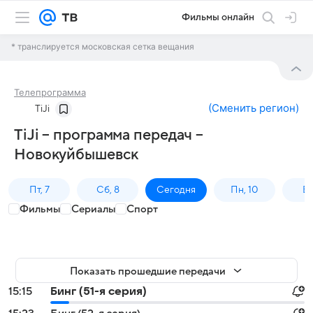
Фильмы онлайн
* транслируется московская сетка вещания
Телепрограмма
(
Сменить регион
)
TiJi
TiJi – программа передач –
Новокуйбышевск
Пт, 7
Сб, 8
Сегодня
Пн, 10
Вт,
Фильмы
Сериалы
Спорт
Показать прошедшие передачи
15:15
Бинг (51-я серия)