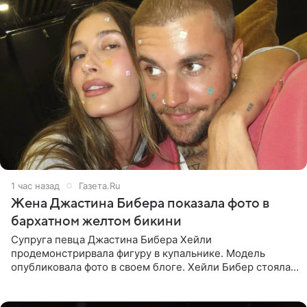
1 час назад
Газета.Ru
Жена Джастина Бибера показала фото в
бархатном желтом бикини
Супруга певца Джастина Бибера Хейли
продемонстрирвала фигуру в купальнике. Модель
опубликовала фото в своем блоге. Хейли Бибер стояла
перед зеркалом в желтом крошечном бархатном
бикини, которое дополнила