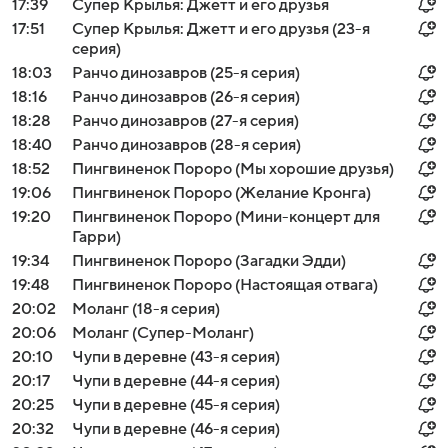
17:39
Супер Крылья: Джетт и его друзья
17:51
Супер Крылья: Джетт и его друзья (23-я
серия)
18:03
Ранчо динозавров (25-я серия)
18:16
Ранчо динозавров (26-я серия)
18:28
Ранчо динозавров (27-я серия)
18:40
Ранчо динозавров (28-я серия)
18:52
Пингвиненок Пороро (Мы хорошие друзья)
19:06
Пингвиненок Пороро (Желание Кронга)
19:20
Пингвиненок Пороро (Мини-концерт для
Гарри)
19:34
Пингвиненок Пороро (Загадки Эдди)
19:48
Пингвиненок Пороро (Настоящая отвага)
20:02
Моланг (18-я серия)
20:06
Моланг (Супер-Моланг)
20:10
Чупи в деревне (43-я серия)
20:17
Чупи в деревне (44-я серия)
20:25
Чупи в деревне (45-я серия)
20:32
Чупи в деревне (46-я серия)