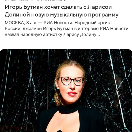
Игорь Бутман хочет сделать с Ларисой
Долиной новую музыкальную программу
МОСКВА, 8 авг — РИА Новости. Народный артист
России, джазмен Игорь Бутман в интервью РИА Новости
назвал народную артистку Ларису Долину
великолепной певицей и рассказал о желании сделать с
ней новую совместную