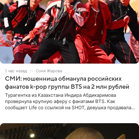
1 час назад
Соня Жарова
СМИ: мошенница обманула российских
фанатов k-pop группы BTS на 2 млн рублей
Турагентка из Казахстана Индира Абдикаримова
провернула крупную аферу с фанатами BTS. Как
сообщает Life со ссылкой на SHOT, девушка продавала
поддельные туры на концерт группы в Пусане. По
данным издания,