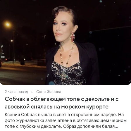
2 часа назад
Соня Жарова
Собчак в облегающем топе с декольте и с
авоськой снялась на морском курорте
Ксения Собчак вышла в свет в откровенном наряде. На
фото журналистка запечатлена в обтягивающем черном
топе с глубоким декольте. Образ дополнили белая