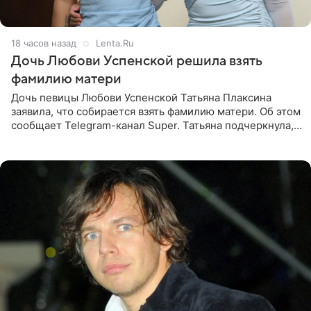
18 часов назад
Lenta.Ru
Дочь Любови Успенской решила взять
фамилию матери
Дочь певицы Любови Успенской Татьяна Плаксина
заявила, что собирается взять фамилию матери. Об этом
сообщает Telegram-канал Super. Татьяна подчеркнула,
что приняла решение о смене фамилии, поскольку
именно от