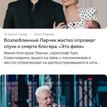
15 минут назад
Соня Жарова
Возлюбленный Лерчек жестко опроверг
слухи о смерти блогера: «Это фейк»
Жених блогерши Лерчек, хореограф Луис
Сквиччиарини, вышел на связь с поклонниками и
жестко отреагировал на распространившиеся в сети
слухи о смерти Валерии Чекалиной. «Это фейк! Я в
шоке, что такие люди