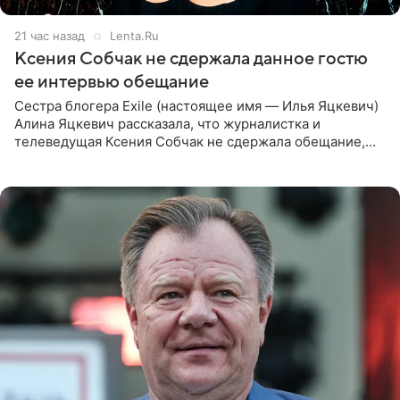
21 час назад
Lenta.Ru
Ксения Собчак не сдержала данное гостю
ее интервью обещание
Сестра блогера Exile (настоящее имя — Илья Яцкевич)
Алина Яцкевич рассказала, что журналистка и
телеведущая Ксения Собчак не сдержала обещание,
которое дала ему во время интервью с ним. Об этом она
заявила в