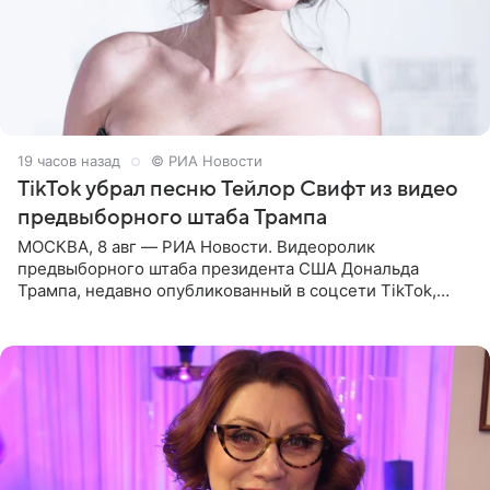
19 часов назад
© РИА Новости
TikTok убрал песню Тейлор Свифт из видео
предвыборного штаба Трампа
МОСКВА, 8 авг — РИА Новости. Видеоролик
предвыборного штаба президента США Дональда
Трампа, недавно опубликованный в соцсети TikTok,
остался без звуковой дорожки в виде песни August
(«Август») американской