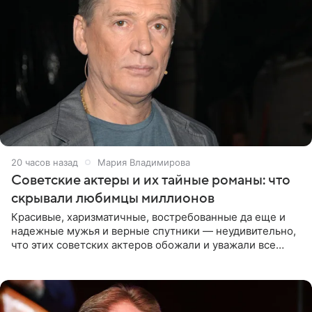
20 часов назад
Мария Владимирова
Советские актеры и их тайные романы: что
скрывали любимцы миллионов
Красивые, харизматичные, востребованные да еще и
надежные мужья и верные спутники — неудивительно,
что этих советских актеров обожали и уважали все
женщины большой страны, и наверняка не раз ставили
их в