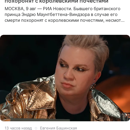
похоронят с королевскими почестями
МОСКВА, 9 авг — РИА Новости. Бывшего британского
принца Эндрю Маунтбеттена-Виндзора в случае его
смерти похоронят с королевскими почестями, несмотря
на лишение всех титулов, сообщает Daily Mail со
ссылкой на
13 часов назад
Евгения Башинская