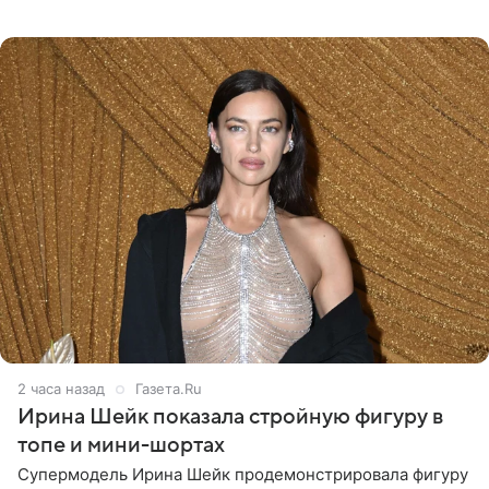
юбка-миди, вьетнамки на платформе и соломенная
шляпа.
2 часа назад
Газета.Ru
Ирина Шейк показала стройную фигуру в
топе и мини-шортах
Супермодель Ирина Шейк продемонстрировала фигуру