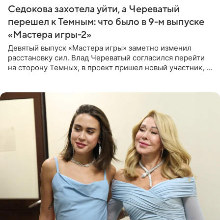
Седокова захотела уйти, а Череватый
перешел к Темным: что было в 9-м выпуске
«Мастера игры-2»
Девятый выпуск «Мастера игры» заметно изменил
расстановку сил. Влад Череватый согласился перейти
на сторону Темных, в проект пришел новый участник, а
Курбан Омаров и Анна Седокова оказались под таким
давлением.