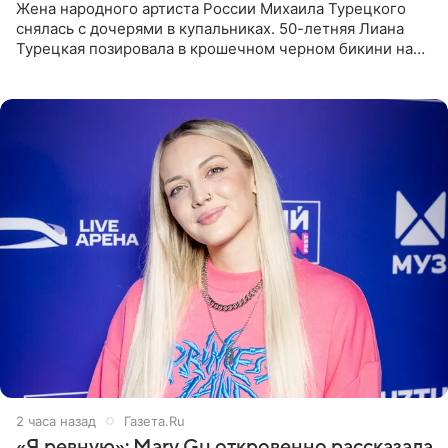
Жена народного артиста России Михаила Турецкого
снялась с дочерями в купальниках. 50-летняя Лиана
Турецкая позировала в крошечном черном бикини на
пляже в Италии. Ее старшая дочь Сарина для отдыха
выбрала бандо
2 часа назад
Газета.Ru
«Я ревную»: Mary Gu откровенно рассказала