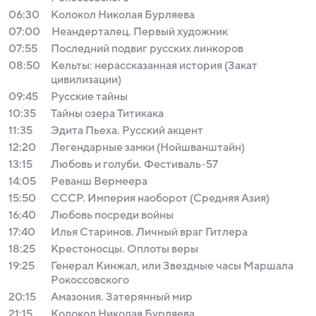
06:30
Колокол Николая Бурляева
07:00
Неандерталец. Первый художник
07:55
Последний подвиг русских линкоров
08:50
Кельты: нерассказанная история (Закат
цивилизации)
09:45
Русские тайны
10:35
Тайны озера Титикака
11:35
Эдита Пьеха. Русский акцент
12:20
Легендарные замки (Нойшванштайн)
13:15
Любовь и голуби. Фестиваль-57
14:05
Реванш Вермеера
15:50
СССР. Империя наоборот (Средняя Азия)
16:40
Любовь посреди войны
17:40
Илья Старинов. Личный враг Гитлера
18:25
Крестоносцы. Оплоты веры
19:25
Генерал Кинжал, или Звездные часы Маршала
Рокоссовского
20:15
Амазония. Затерянный мир
21:15
Колокол Николая Бурляева