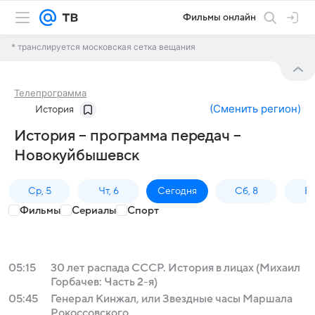
Фильмы онлайн
* транслируется московская сетка вещания
Телепрограмма
(
Сменить регион
)
История
История – программа передач –
Новокуйбышевск
Ср, 5
Чт, 6
Сегодня
Сб, 8
Вс
Фильмы
Сериалы
Спорт
05:15
30 лет распада СССР. История в лицах (Михаил
Горбачев: Часть 2-я)
05:45
Генерал Кинжал, или Звездные часы Маршала
Рокоссовского