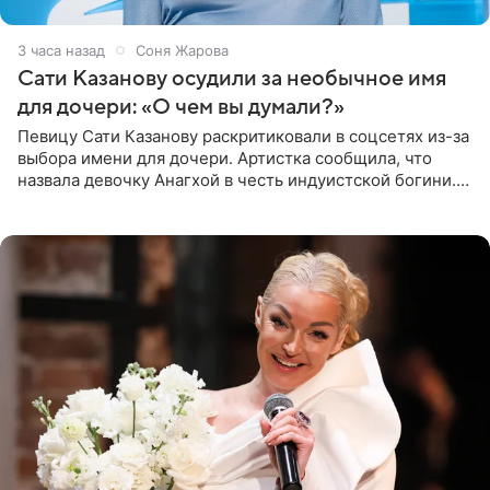
3 часа назад
Соня Жарова
Сати Казанову осудили за необычное имя
для дочери: «О чем вы думали?»
Певицу Сати Казанову раскритиковали в соцсетях из-за
выбора имени для дочери. Артистка сообщила, что
назвала девочку Анагхой в честь индуистской богини.
При этом исполнительница скрывала это имя от
поклонников