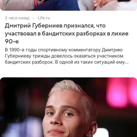
2 часа назад
Life.ru
Дмитрий Губерниев признался, что
участвовал в бандитских разборках в лихие
90-е
В 1990-е годы спортивному комментатору Дмитрию
Губерниеву трижды довелось оказаться участником
бандитских разборок. В одной из таких ситуаций ему
выдали тяжелый предмет и приказали вступить в драку,
однако он