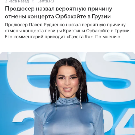
3 часа назад
Lenta.Ru
Продюсер назвал вероятную причину
отмены концерта Орбакайте в Грузии
Продюсер Павел Рудченко назвал вероятную причину
отмены концерта певицы Кристины Орбакайте в Грузии.
Его комментарий приводит «Газета.Ru». По мнению
медиаменеджера, на решение администрации Батума
могли