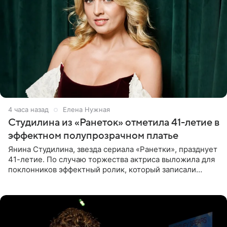
4 часа назад
Елена Нужная
Студилина из «Ранеток» отметила 41-летие в
эффектном полупрозрачном платье
Янина Студилина, звезда сериала «Ранетки», празднует
41-летие. По случаю торжества актриса выложила для
поклонников эффектный ролик, который записали
прошлой ночью. В кадре артистка предстала в
вечернем