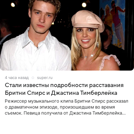
4 часа назад
super.ru
Стали известны подробности расставания
Бритни Спирс и Джастина Тимберлейка
Режиссер музыкального клипа Бритни Спирс рассказал
о драматичном эпизоде, произошедшем во время
съемок. Певица получила от Джастина Тимберлейка
сообщение о расставании прямо на площадке. По
словам постановщика,