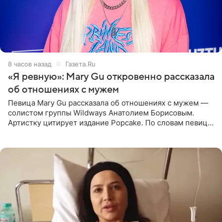
8 часов назад
Газета.Ru
«Я ревную»: Mary Gu откровенно рассказала
об отношениях с мужем
Певица Mary Gu рассказала об отношениях с мужем —
солистом группы Wildways Анатолием Борисовым.
Артистку цитирует издание Popcake. По словам певицы,
залог любви — это принять недостатки другого
человека. Также