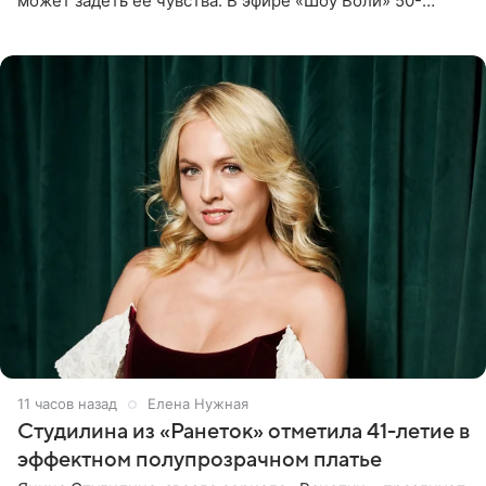
может задеть ее чувства. В эфире «Шоу Воли» 50-
летняя знаменитость откровенно призналась, что не
считает свою дочь
11 часов назад
Елена Нужная
Студилина из «Ранеток» отметила 41-летие в
эффектном полупрозрачном платье