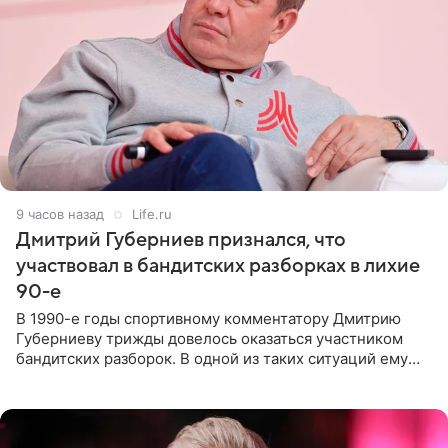
9 часов назад
Life.ru
Дмитрий Губерниев признался, что
участвовал в бандитских разборках в лихие
90-е
В 1990-е годы спортивному комментатору Дмитрию
Губерниеву трижды довелось оказаться участником
бандитских разборок. В одной из таких ситуаций ему
выдали тяжелый предмет и приказали вступить в драку,
однако он