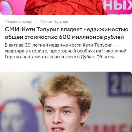
10 часов назад
Елена Нужная
СМИ: Кети Топурия владеет недвижимостью
общей стоимостью 600 миллионов рублей
В активе 39-летней недвижимости Кети Топурии —
квартира в столице, просторный особняк на Николиной
Горе и апартаменты класса люкс в Дубае. Об этом
сообщает Telegram-канал «Звездач» в рубрике «По
домам». По