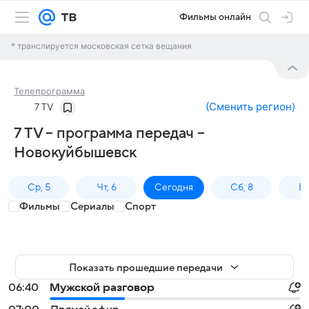
Фильмы онлайн
* транслируется московская сетка вещания
Телепрограмма
(
Сменить регион
)
7 TV
7 TV – программа передач –
Новокуйбышевск
Ср, 5
Чт, 6
Сегодня
Сб, 8
Вс
Фильмы
Сериалы
Спорт
Показать прошедшие передачи
06:40
Мужской разговор