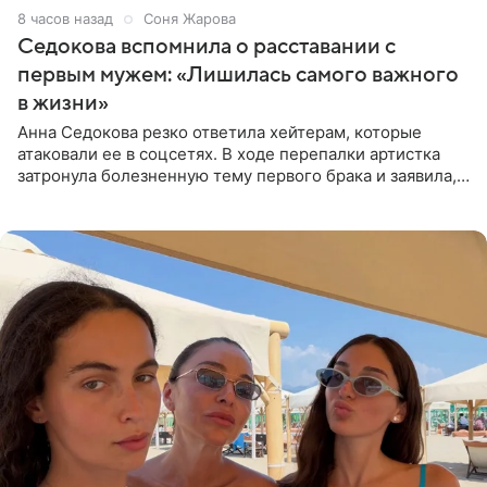
8 часов назад
Соня Жарова
Седокова вспомнила о расставании с
первым мужем: «Лишилась самого важного
в жизни»
Анна Седокова резко ответила хейтерам, которые
атаковали ее в соцсетях. В ходе перепалки артистка
затронула болезненную тему первого брака и заявила,
что чужие судьбы — не ее зона ответственности. От
Валентина