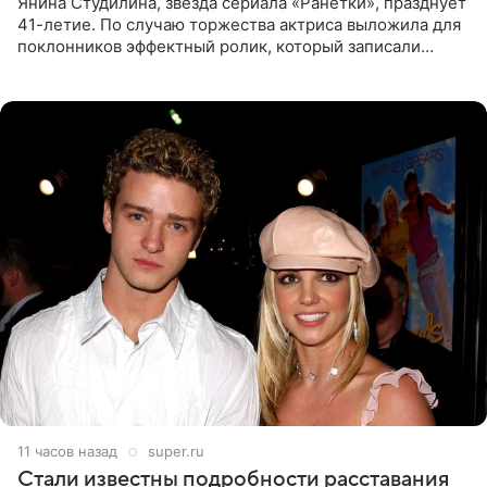
Янина Студилина, звезда сериала «Ранетки», празднует
41-летие. По случаю торжества актриса выложила для
поклонников эффектный ролик, который записали
прошлой ночью. В кадре артистка предстала в
вечернем
11 часов назад
super.ru
Стали известны подробности расставания