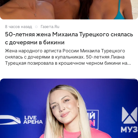
8 часов назад
Газета.Ru
50-летняя жена Михаила Турецкого снялась
с дочерями в бикини
Жена народного артиста России Михаила Турецкого
снялась с дочерями в купальниках. 50-летняя Лиана
Турецкая позировала в крошечном черном бикини на
пляже в Италии. Ее старшая дочь Сарина для отдыха
выбрала бандо