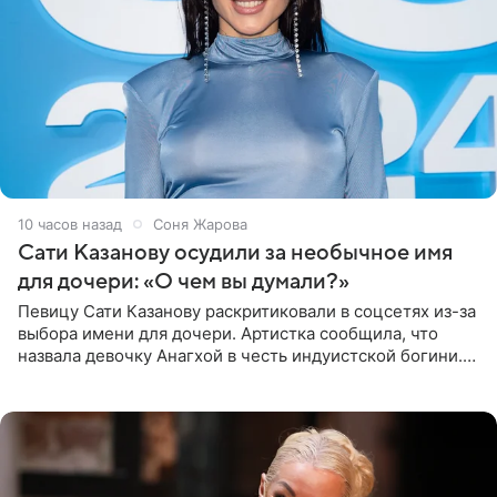
10 часов назад
Соня Жарова
Сати Казанову осудили за необычное имя
для дочери: «О чем вы думали?»
Певицу Сати Казанову раскритиковали в соцсетях из-за
выбора имени для дочери. Артистка сообщила, что
назвала девочку Анагхой в честь индуистской богини.
При этом исполнительница скрывала это имя от
поклонников